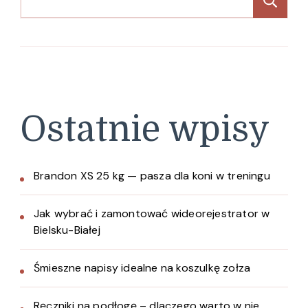
Sz
Ostatnie wpisy
Brandon XS 25 kg — pasza dla koni w treningu
Jak wybrać i zamontować wideorejestrator w
Bielsku-Białej
Śmieszne napisy idealne na koszulkę zołza
Ręczniki na podłogę – dlaczego warto w nie