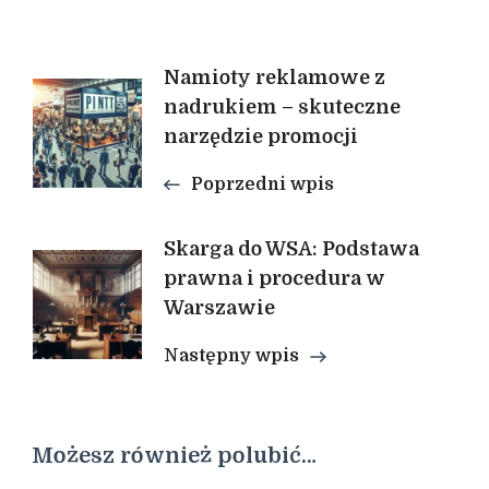
Nawigacja
Namioty reklamowe z
nadrukiem – skuteczne
narzędzie promocji
wpisu
Poprzedni wpis
Skarga do WSA: Podstawa
prawna i procedura w
Warszawie
Następny wpis
Możesz również polubić…