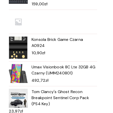
159,00
zł
Konsola Brick Game Czarna
A0924
10,90
zł
Umax Visionbook 8C Lte 32GB 4G
Czarny (UMM240801)
492,72
zł
Tom Clancy's Ghost Recon
Breakpoint Sentinel Corp Pack
(PS4 Key)
23,97
zł