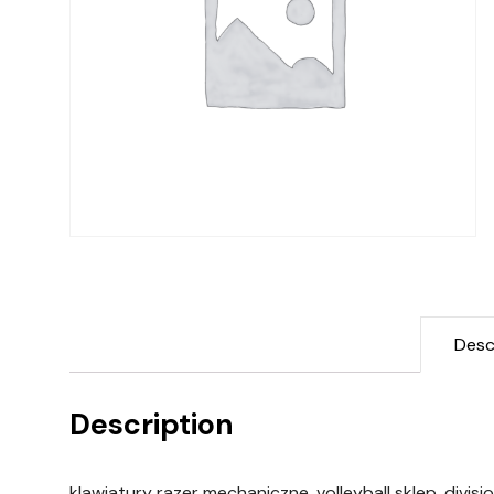
Desc
Description
klawiatury razer mechaniczne, volleyball sklep, divisi