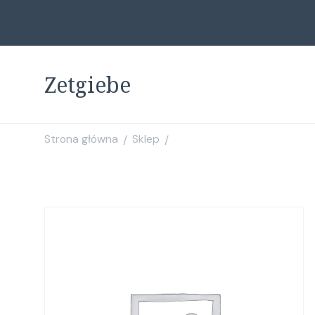
Zetgiebe
Strona główna
Sklep
/
/