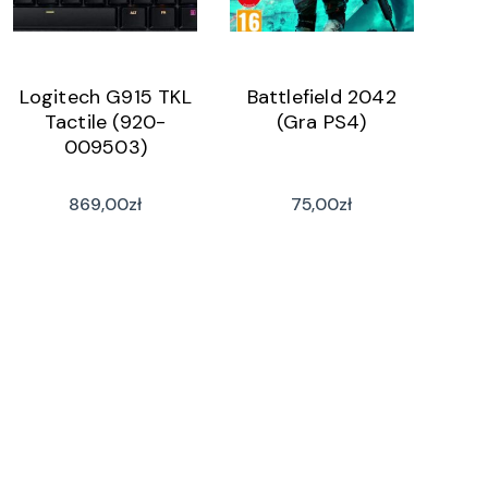
Logitech G915 TKL
Battlefield 2042
Tactile (920-
(Gra PS4)
009503)
869,00
zł
75,00
zł