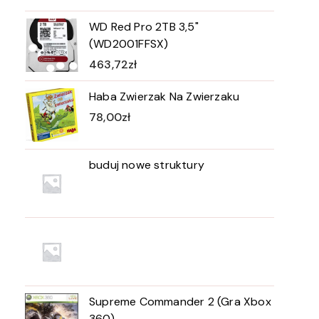
WD Red Pro 2TB 3,5"
(WD2001FFSX)
463,72
zł
Haba Zwierzak Na Zwierzaku
78,00
zł
buduj nowe struktury
Supreme Commander 2 (Gra Xbox
360)