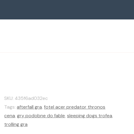
SKU:
435f6ad032ec
Tags:
afterfall gra
,
fotel acer predator thronos
cena
,
gry podobne do fable
,
sleeping dogs trofea
,
trolling gra