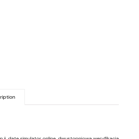
ription
on ii, date simulator online, dwustopniowa weryfikacja