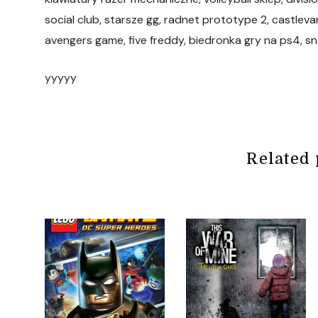
social club, starsze gg, radnet prototype 2, castleva
avengers game, five freddy, biedronka gry na ps4, s
yyyyy
Related 