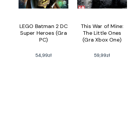
LEGO Batman 2 DC
This War of Mine:
Super Heroes (Gra
The Little Ones
PC)
(Gra Xbox One)
54,99
zł
59,99
zł