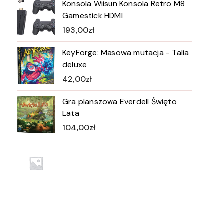
Konsola Wiisun Konsola Retro M8
Gamestick HDMI
193,00
zł
KeyForge: Masowa mutacja - Talia
deluxe
42,00
zł
Gra planszowa Everdell Święto
Lata
104,00
zł