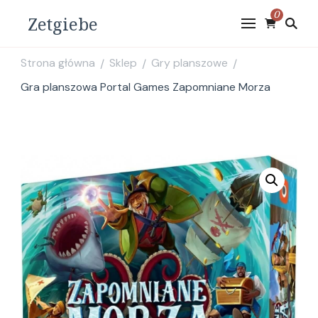
0
Zetgiebe
Strona główna
Sklep
Gry planszowe
/
/
/
Gra planszowa Portal Games Zapomniane Morza