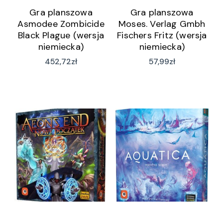
Gra planszowa
Gra planszowa
Asmodee Zombicide
Moses. Verlag Gmbh
Black Plague (wersja
Fischers Fritz (wersja
niemiecka)
niemiecka)
452,72
zł
57,99
zł