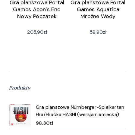
Gra planszowa Portal
Gra planszowa Portal
Games Aeon’s End
Games Aquatica
Nowy Początek
Mroźne Wody
205,90
zł
59,90
zł
Produkty
Gra planszowa Nürnberger-Spielkarten
Hra/Hračka HASHI (wersja niemiecka)
98,30
zł