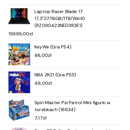
Laptop Razer Blade 17
17,3"/i7/16GB/1TB/Win10
(RZ090423NED3R3E1)
15999,00
zł
KeyWe (Gra PS4)
86,00
zł
NBA 2K21 (Gra PS5)
49,00
zł
Spin Master Psi Patrol Mini figurki w
torebkach (16634)
7,17
zł