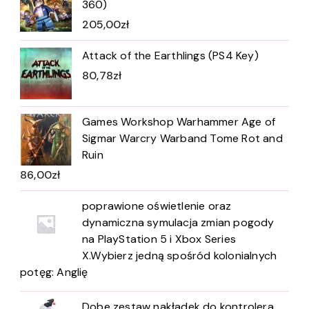
360)
205,00
zł
Attack of the Earthlings (PS4 Key)
80,78
zł
Games Workshop Warhammer Age of
Sigmar Warcry Warband Tome Rot and
Ruin
86,00
zł
poprawione oświetlenie oraz
dynamiczna symulacja zmian pogody
na PlayStation 5 i Xbox Series
X.Wybierz jedną spośród kolonialnych
potęg: Anglię
Dobe zestaw nakładek do kontrolera