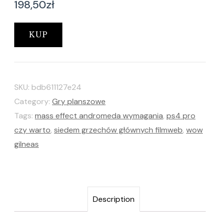
198,50
zł
KUP
SKU:
bdb611127e24
Category:
Gry planszowe
Tags:
mass effect andromeda wymagania
,
ps4 pro
czy warto
,
siedem grzechów głównych filmweb
,
wow
gilneas
Description