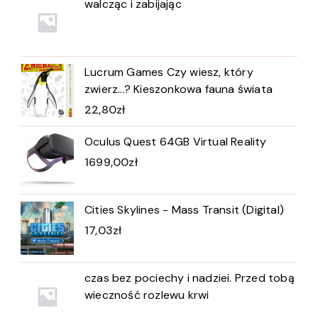
walcząc i zabijając
Lucrum Games Czy wiesz, który
zwierz...? Kieszonkowa fauna świata
22,80
zł
Oculus Quest 64GB Virtual Reality
1699,00
zł
Cities Skylines - Mass Transit (Digital)
17,03
zł
czas bez pociechy i nadziei. Przed tobą
wieczność rozlewu krwi