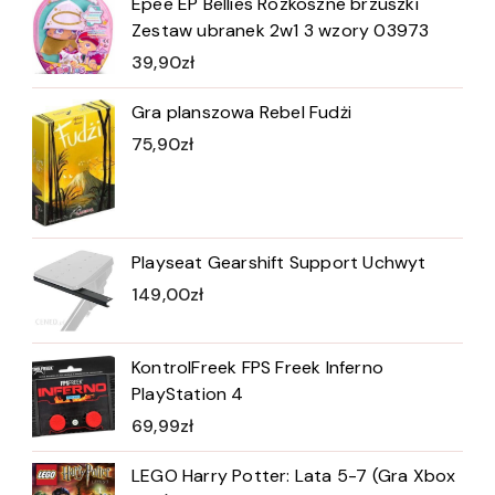
Epee EP Bellies Rozkoszne brzuszki
Zestaw ubranek 2w1 3 wzory 03973
39,90
zł
Gra planszowa Rebel Fudżi
75,90
zł
Playseat Gearshift Support Uchwyt
149,00
zł
KontrolFreek FPS Freek Inferno
PlayStation 4
69,99
zł
LEGO Harry Potter: Lata 5-7 (Gra Xbox