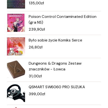
135,00
zł
Poison Control Contaminated Edition
(gra NS)
239,90
zł
Było sobie życie Komiks Serce
26,80
zł
Dungeons & Dragons Zestaw
znaczników - Łowca
31,00
zł
QSMART SW6060 PRO SUZUKA
399,00
zł