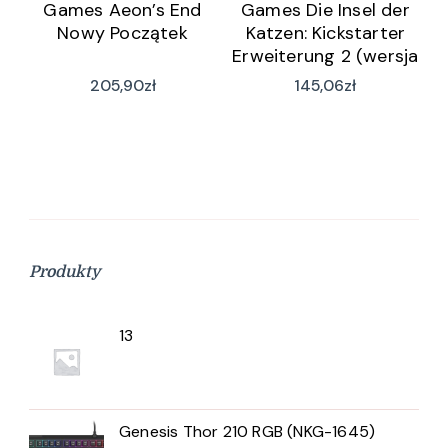
Games Aeon’s End
Games Die Insel der
Nowy Początek
Katzen: Kickstarter
Erweiterung 2 (wersja
niemiecka)
205,90
zł
145,06
zł
Produkty
13
Genesis Thor 210 RGB (NKG-1645)