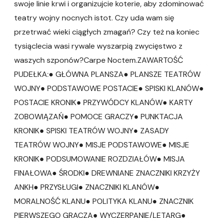
swoje linie krwi i organizujcie koterie, aby zdominować
teatry wojny nocnych istot. Czy uda wam się
przetrwać wieki ciągłych zmagań? Czy też na koniec
tysiąclecia wasi rywale wyszarpią zwycięstwo z
waszych szponów?Carpe Noctem.ZAWARTOŚĆ
PUDEŁKA:● GŁÓWNA PLANSZA● PLANSZE TEATRÓW
WOJNY● PODSTAWOWE POSTACIE● SPISKI KLANÓW●
POSTACIE KRONIK● PRZYWÓDCY KLANÓW● KARTY
ZOBOWIĄZAŃ● POMOCE GRACZY● PUNKTACJA
KRONIK● SPISKI TEATRÓW WOJNY● ZASADY
TEATRÓW WOJNY● MISJE PODSTAWOWE● MISJE
KRONIK● PODSUMOWANIE ROZDZIAŁÓW● MISJA
FINAŁOWA● ŚRODKI● DREWNIANE ZNACZNIKI KRZYŻY
ANKH● PRZYSŁUGI● ZNACZNIKI KLANÓW●
MORALNOŚĆ KLANU● POLITYKA KLANU● ZNACZNIK
PIERWSZEGO GRACZA● WYCZERPANIE/LETARG●