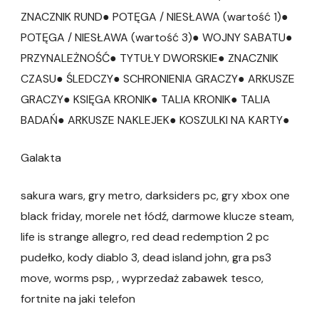
ZNACZNIK RUND● POTĘGA / NIESŁAWA (wartość 1)●
POTĘGA / NIESŁAWA (wartość 3)● WOJNY SABATU●
PRZYNALEŻNOŚĆ● TYTUŁY DWORSKIE● ZNACZNIK
CZASU● ŚLEDCZY● SCHRONIENIA GRACZY● ARKUSZE
GRACZY● KSIĘGA KRONIK● TALIA KRONIK● TALIA
BADAŃ● ARKUSZE NAKLEJEK● KOSZULKI NA KARTY●
Galakta
sakura wars, gry metro, darksiders pc, gry xbox one
black friday, morele net łódź, darmowe klucze steam,
life is strange allegro, red dead redemption 2 pc
pudełko, kody diablo 3, dead island john, gra ps3
move, worms psp, , wyprzedaż zabawek tesco,
fortnite na jaki telefon