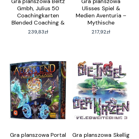
Gra planszowa Beltz
Gra planszowa
Gmbh, Julius 50
Ulisses Spiel &
Coachingkarten
Medien Aventuria –
Blended Coaching &
Mythische
Counseling (wersja
Geschichten Box
239,83
zł
217,92
zł
niemiecka)
(wersja niemiecka)
Gra planszowa Portal
Gra planszowa Skellig