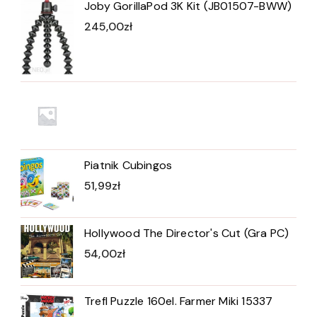
Joby GorillaPod 3K Kit (JB01507-BWW)
245,00
zł
Piatnik Cubingos
51,99
zł
Hollywood The Director's Cut (Gra PC)
54,00
zł
Trefl Puzzle 160el. Farmer Miki 15337