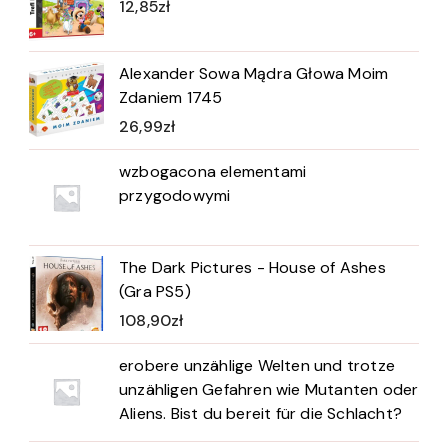
12,85
zł
Alexander Sowa Mądra Głowa Moim
Zdaniem 1745
26,99
zł
wzbogacona elementami
przygodowymi
The Dark Pictures - House of Ashes
(Gra PS5)
108,90
zł
erobere unzählige Welten und trotze
unzähligen Gefahren wie Mutanten oder
Aliens. Bist du bereit für die Schlacht?