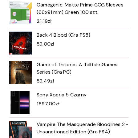
Gamegenic: Matte Prime CCG Sleeves
(66x91 mm) Green 100 szt.
21,19
zł
Back 4 Blood (Gra PS5)
59,00
zł
Game of Thrones: A Telltale Games
Series (Gra PC)
59,49
zł
Sony Xperia 5 Czarny
1897,00
zł
Vampire The Masquerade Bloodlines 2 -
Unsanctioned Edition (Gra PS4)