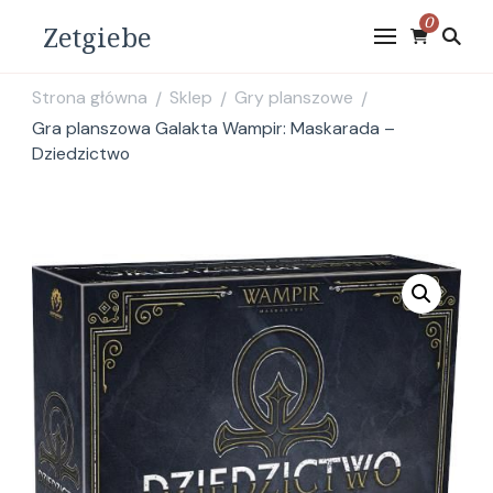
0
Zetgiebe
Strona główna
Sklep
Gry planszowe
/
/
/
Gra planszowa Galakta Wampir: Maskarada –
Dziedzictwo