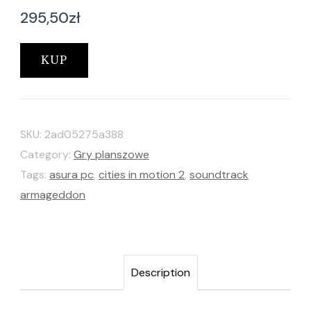
295,50
zł
KUP
SKU:
2ad05275a388
Category:
Gry planszowe
Tags:
asura pc
,
cities in motion 2
,
soundtrack
armageddon
Description