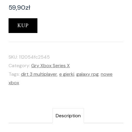
59,90
zł
KUP
SKU:
112054fc2545
Category:
Gry Xbox Series X
Tags:
dirt 3 multiplayer
,
e gierki
,
galaxy rpg
,
nowe
xbox
Description