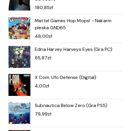
180,85
zł
Mattel Games Hop Mops! - Nakarm
pieska GND65
48,00
zł
Edna Harvey Harveys Eyes (Gra PC)
65,87
zł
X Com: Ufo Defense (Digital)
4,00
zł
Subnautica Below Zero (Gra PS5)
79,99
zł