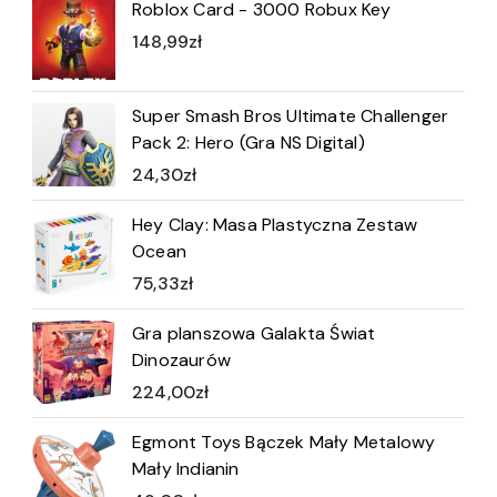
Roblox Card - 3000 Robux Key
148,99
zł
Super Smash Bros Ultimate Challenger
Pack 2: Hero (Gra NS Digital)
24,30
zł
Hey Clay: Masa Plastyczna Zestaw
Ocean
75,33
zł
Gra planszowa Galakta Świat
Dinozaurów
224,00
zł
Egmont Toys Bączek Mały Metalowy
Mały Indianin