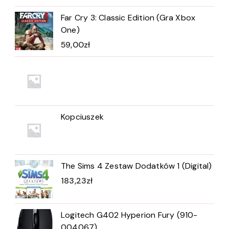
Far Cry 3: Classic Edition (Gra Xbox
One)
59,00
zł
Kopciuszek
The Sims 4 Zestaw Dodatków 1 (Digital)
183,23
zł
Logitech G402 Hyperion Fury (910-
004067)