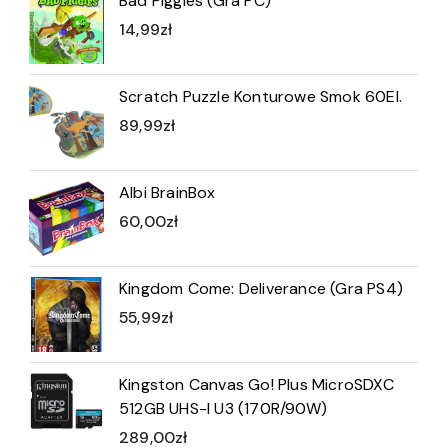
Bad Piggies (Gra PC)
14,99
zł
Scratch Puzzle Konturowe Smok 60El.
89,99
zł
Albi BrainBox
60,00
zł
Kingdom Come: Deliverance (Gra PS4)
55,99
zł
Kingston Canvas Go! Plus MicroSDXC
512GB UHS-I U3 (170R/90W)
289,00
zł