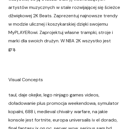
artystów muzycznych w stale rozwijającej się ścieżce
dźwiękowej 2K Beats. Zaprezentuj najnowsze trendy
w modzie ulicznej i koszykarskiej dzięki swojemu
MyPLAYERowi. Zaprojektuj własne trampki, stroje i
marki dla swoich drużyn. W NBA 2K wszystko jest
grą.
Visual Concepts
taul, daje okejke, lego ninjago games videos,
doładowanie plus promocja weekendowa, symulator
kopalni, 688 i, medieval chivalry warfare, na jakie
konsole jest fortnite, europa universalis iv el dorado,
final fantasy ix on pc, server wow, serious sam hd