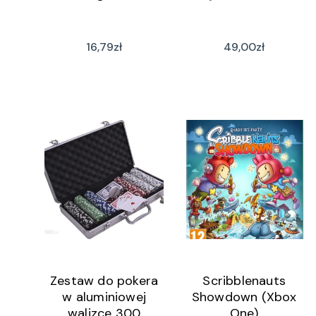
16,79
zł
49,00
zł
Zestaw do pokera
Scribblenauts
w aluminiowej
Showdown (Xbox
walizce 300
One)