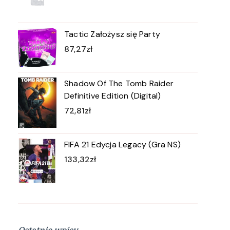
Tactic Założysz się Party
87,27
zł
Shadow Of The Tomb Raider
Definitive Edition (Digital)
72,81
zł
FIFA 21 Edycja Legacy (Gra NS)
133,32
zł