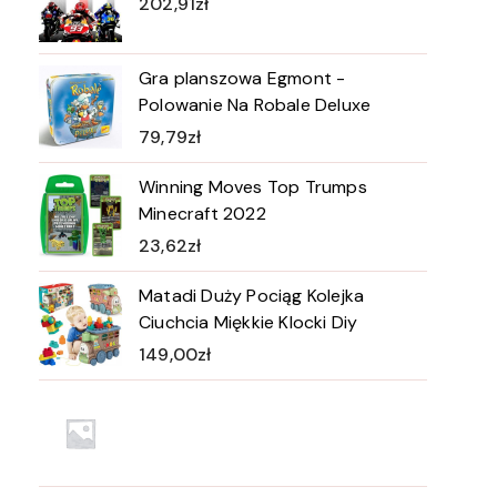
202,91
zł
Gra planszowa Egmont -
Polowanie Na Robale Deluxe
79,79
zł
Winning Moves Top Trumps
Minecraft 2022
23,62
zł
Matadi Duży Pociąg Kolejka
Ciuchcia Miękkie Klocki Diy
149,00
zł