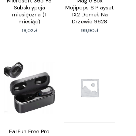
Microsoft 365 F3
Magic Box
Subskrypcja
Mojipops S Playset
miesięczna (1
1X2 Domek Na
miesiąc)
Drzewie 9628
16,02
zł
99,90
zł
EarFun Free Pro