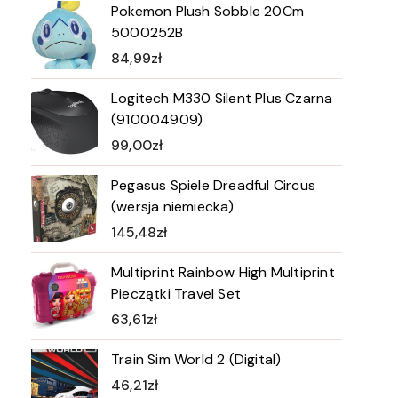
Pokemon Plush Sobble 20Cm
5000252B
84,99
zł
Logitech M330 Silent Plus Czarna
(910004909)
99,00
zł
Pegasus Spiele Dreadful Circus
(wersja niemiecka)
145,48
zł
Multiprint Rainbow High Multiprint
Pieczątki Travel Set
63,61
zł
Train Sim World 2 (Digital)
46,21
zł