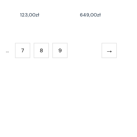
123,00
zł
649,00
zł
→
…
7
8
9