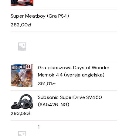
Super Meatboy (Gra PS4)
282,00
zł
Gra planszowa Days of Wonder
Memoir 44 (wersja angielska)
351,01
zł
Subsonic SuperDrive SV450
(SA5426-NG)
293,58
zł
1