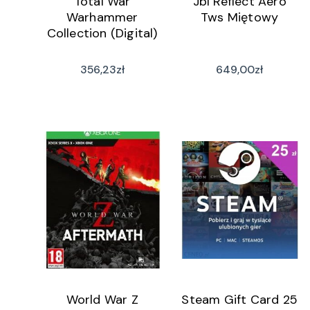
Total War
Jbl Reflect Aero
Warhammer
Tws Miętowy
Collection (Digital)
356,23
zł
649,00
zł
World War Z
Steam Gift Card 25