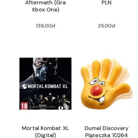
Aftermath (Gra
PLN
Xbox One)
139,00
zł
25,00
zł
Mortal Kombat XL
Dumel Discovery
(Digital)
Piąteczka 10264