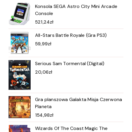
Konsola SEGA Astro City Mini Arcade
Console
521,24
zł
All-Stars Battle Royale (Gra PS3)
59,99
zł
Serious Sam Tormental (Digital)
20,06
zł
Gra planszowa Galakta Misja Czerwona
Planeta
154,98
zł
Wizards Of The Coast Magic The