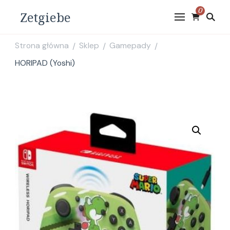
0
Zetgiebe
Strona główna
Sklep
Gamepady
/
/
/
HORIPAD (Yoshi)