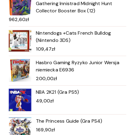
Gathering Innistrad Midnight Hunt
Collector Booster Box (12)
962,60
zł
Nintendogs +Cats French Bulldog
(Nintendo 3DS)
109,47
zł
Hasbro Gaming Ryzyko Junior Wersja
niemiecka E6936
200,00
zł
NBA 2K21 (Gra PS5)
49,00
zł
The Princess Guide (Gra PS4)
169,90
zł