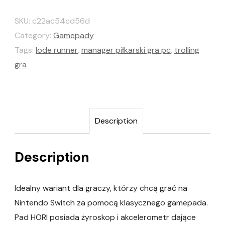
SKU:
c22ac54cd56d
Category:
Gamepady
Tags:
lode runner
,
manager piłkarski gra pc
,
trolling
gra
Description
Description
Idealny wariant dla graczy, którzy chcą grać na
Nintendo Switch za pomocą klasycznego gamepada.
Pad HORI posiada żyroskop i akcelerometr dające