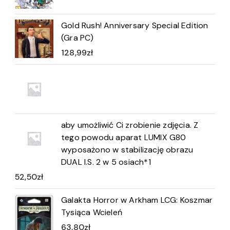
Gold Rush! Anniversary Special Edition
(Gra PC)
128,99
zł
aby umożliwić Ci zrobienie zdjęcia. Z
tego powodu aparat LUMIX G80
wyposażono w stabilizację obrazu
DUAL I.S. 2 w 5 osiach*1
52,50
zł
Galakta Horror w Arkham LCG: Koszmar
Tysiąca Wcieleń
63,80
zł