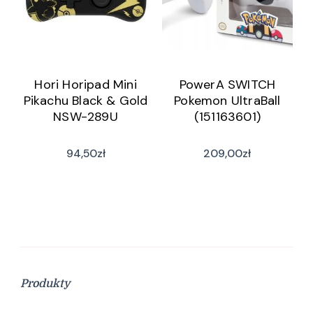
Hori Horipad Mini
PowerA SWITCH
Pikachu Black & Gold
Pokemon UltraBall
NSW-289U
(151163601)
94,50
zł
209,00
zł
Produkty