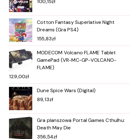
100,15
zł
Cotton Fantasy Superlative Night
Dreams (Gra PS4)
155,83
zł
MODECOM Volcano FLAME Tablet
GamePad (VR-MC-GP-VOLCANO-
FLAME)
129,00
zł
Dune Spice Wars (Digital)
89,13
zł
Gra planszowa Portal Games Cthulhu:
Death May Die
356,54
zł