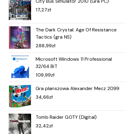
City Bus Simulator 2010 (Gra PC)
17,27
zł
The Dark Crystal: Age Of Resistance
Tactics (gra NS)
288,99
zł
Microsoft Windows 11 Professional
32/64 BiT
109,99
zł
Gra planszowa Alexander Mecz 2099
34,66
zł
Tomb Raider GOTY (Digital)
32,42
zł