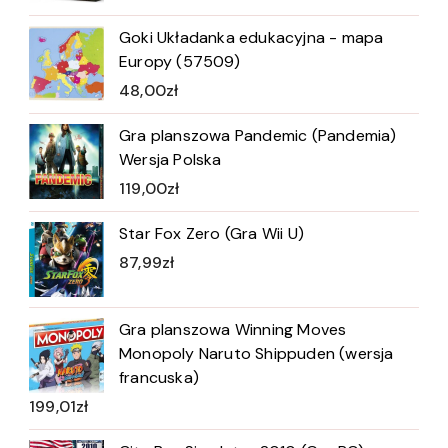
Goki Układanka edukacyjna - mapa
Europy (57509)
48,00
zł
Gra planszowa Pandemic (Pandemia)
Wersja Polska
119,00
zł
Star Fox Zero (Gra Wii U)
87,99
zł
Gra planszowa Winning Moves
Monopoly Naruto Shippuden (wersja
francuska)
199,01
zł