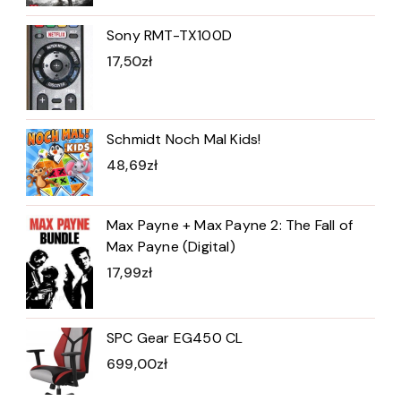
Sony RMT-TX100D
17,50
zł
Schmidt Noch Mal Kids!
48,69
zł
Max Payne + Max Payne 2: The Fall of
Max Payne (Digital)
17,99
zł
SPC Gear EG450 CL
699,00
zł