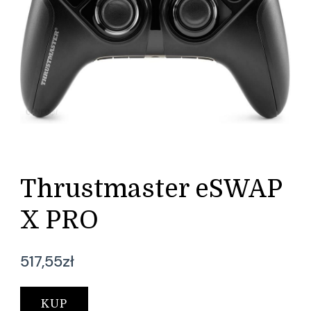
Thrustmaster eSWAP
X PRO
517,55
zł
KUP