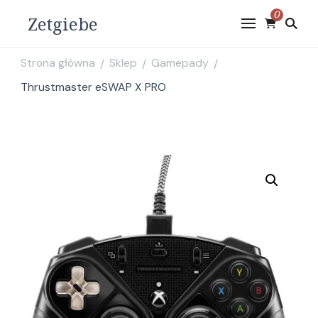
0
Zetgiebe
Strona główna
Sklep
Gamepady
/
/
/
Thrustmaster eSWAP X PRO