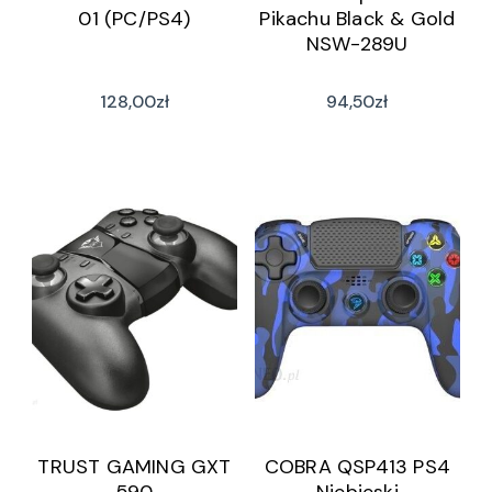
01 (PC/PS4)
Pikachu Black & Gold
NSW-289U
128,00
zł
94,50
zł
TRUST GAMING GXT
COBRA QSP413 PS4