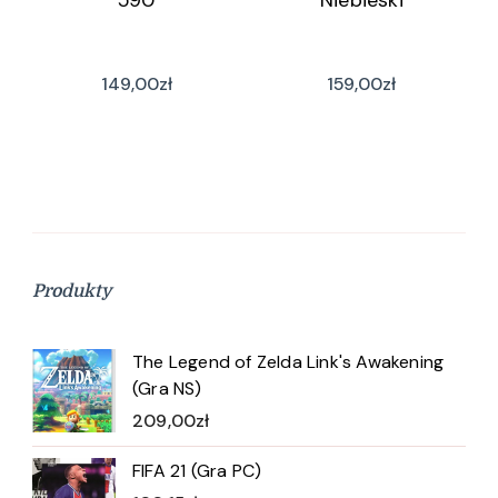
590
Niebieski
149,00
zł
159,00
zł
Produkty
The Legend of Zelda Link's Awakening
(Gra NS)
209,00
zł
FIFA 21 (Gra PC)