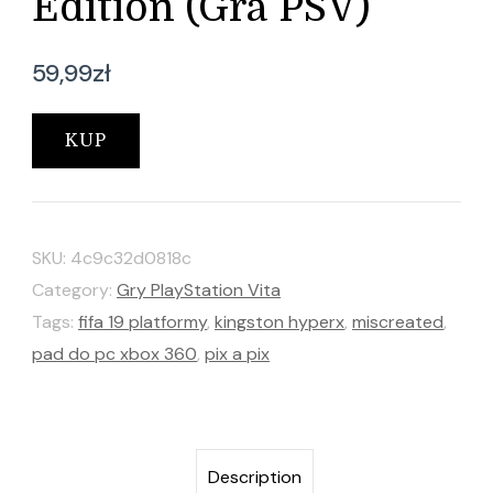
Edition (Gra PSV)
59,99
zł
KUP
SKU:
4c9c32d0818c
Category:
Gry PlayStation Vita
Tags:
fifa 19 platformy
,
kingston hyperx
,
miscreated
,
pad do pc xbox 360
,
pix a pix
Description