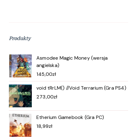
Produkty
Asmodee Magic Money (wersja
angielska)
145,00
zł
void tRrLM() //Void Terrarium (Gra PS4)
273,00
zł
Etherium Gamebook (Gra PC)
18,99
zł