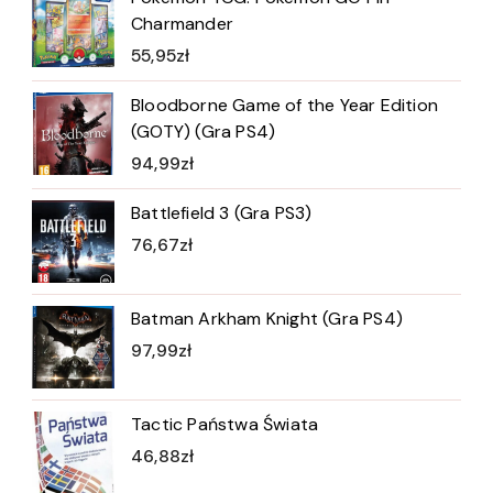
Charmander
55,95
zł
Bloodborne Game of the Year Edition
(GOTY) (Gra PS4)
94,99
zł
Battlefield 3 (Gra PS3)
76,67
zł
Batman Arkham Knight (Gra PS4)
97,99
zł
Tactic Państwa Świata
46,88
zł