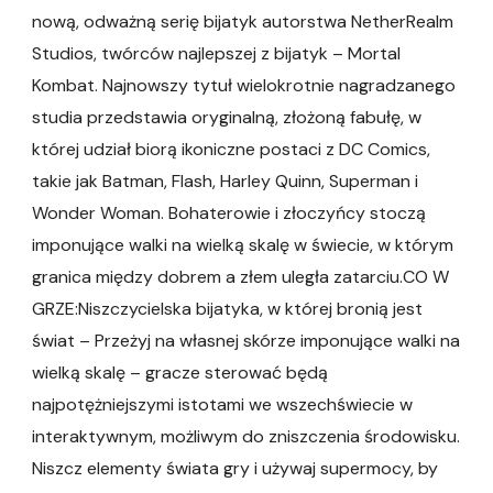
nową, odważną serię bijatyk autorstwa NetherRealm
Studios, twórców najlepszej z bijatyk – Mortal
Kombat. Najnowszy tytuł wielokrotnie nagradzanego
studia przedstawia oryginalną, złożoną fabułę, w
której udział biorą ikoniczne postaci z DC Comics,
takie jak Batman, Flash, Harley Quinn, Superman i
Wonder Woman. Bohaterowie i złoczyńcy stoczą
imponujące walki na wielką skalę w świecie, w którym
granica między dobrem a złem uległa zatarciu.CO W
GRZE:Niszczycielska bijatyka, w której bronią jest
świat – Przeżyj na własnej skórze imponujące walki na
wielką skalę – gracze sterować będą
najpotężniejszymi istotami we wszechświecie w
interaktywnym, możliwym do zniszczenia środowisku.
Niszcz elementy świata gry i używaj supermocy, by