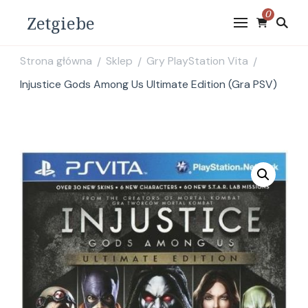
0
Zetgiebe
Strona główna
Sklep
Gry PlayStation Vita
/
/
/
Injustice Gods Among Us Ultimate Edition (Gra PSV)