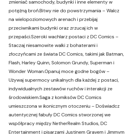
zmieniać samochody, budynki i inne elementy w
potężną broń.Bitwy nie do powstrzymania – Walcz
na wielopoziomowych arenach i przebijaj
przeciwnikami budynki oraz zrzucaj ich w
przepaści.Szeroki wachlarz postaci z DC Comics –
Staczaj niesamowite walki z bohaterami i
złoczyńcami ze świata DC Comics, takimi jak Batman,
Flash, Harley Quinn, Solomon Grundy, Superman i
Wonder Woman.Opanuj moce godne bogów –
Używaj supermocy unikalnych dla każdej z postaci,
indywidualnych zestawów ruchów i interakcji ze
środowiskiem.Saga z komiksów DC Comics
umieszczona w ikonicznym otoczeniu – Doświadcz
autentycznej fabuły DC Comics stworzonej we
współpracy między NetherRealm Studios, DC
Entertainment i pisarzami Justinem Grayem i Jimmym