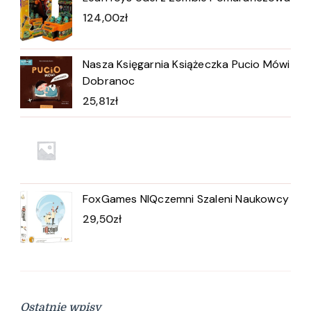
124,00
zł
Nasza Księgarnia Książeczka Pucio Mówi
Dobranoc
25,81
zł
FoxGames NIQczemni Szaleni Naukowcy
29,50
zł
Ostatnie wpisy