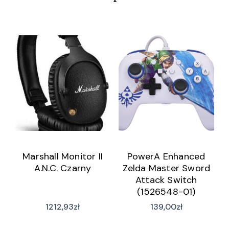
Marshall Monitor II
PowerA Enhanced
A.N.C. Czarny
Zelda Master Sword
Attack Switch
(1526548-01)
1212,93
zł
139,00
zł