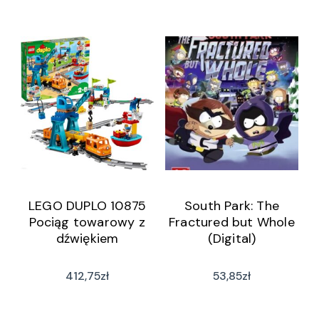
LEGO DUPLO 10875
South Park: The
Pociąg towarowy z
Fractured but Whole
dźwiękiem
(Digital)
412,75
zł
53,85
zł