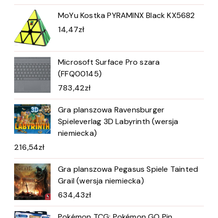
MoYu Kostka PYRAMINX Black KX5682
14,47
zł
Microsoft Surface Pro szara
(FFQ00145)
783,42
zł
Gra planszowa Ravensburger
Spieleverlag 3D Labyrinth (wersja
niemiecka)
216,54
zł
Gra planszowa Pegasus Spiele Tainted
Grail (wersja niemiecka)
634,43
zł
Pokémon TCG: Pokémon GO Pin