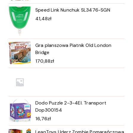
Speed Link Nunchuk SL3476-SGN
41,48
zł
Gra planszowa Piatnik Old London
Bridge
170,88
zł
Dodo Puzzle 2-3-4El. Transport
Dop300154
16,76
zł
LeanToys Uderz Zombie Pomarańczowa