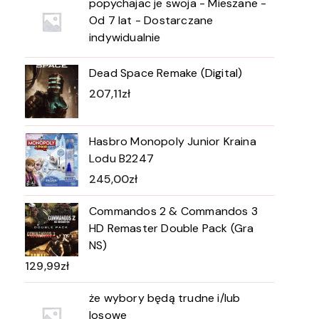
popychajac je swoja - Mieszane -
Od 7 lat - Dostarczane
indywidualnie
Dead Space Remake (Digital)
207,11
zł
Hasbro Monopoly Junior Kraina
Lodu B2247
245,00
zł
Commandos 2 & Commandos 3
HD Remaster Double Pack (Gra
NS)
129,99
zł
że wybory będą trudne i/lub
losowe