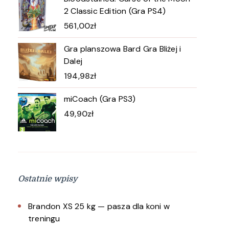
2 Classic Edition (Gra PS4)
561,00
zł
Gra planszowa Bard Gra Bliżej i
Dalej
194,98
zł
miCoach (Gra PS3)
49,90
zł
Ostatnie wpisy
Brandon XS 25 kg — pasza dla koni w
treningu