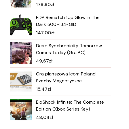
179,90
zł
PDP Rematch 1Up Glow In The
Dark 500-134-GID
147,00
zł
Dead Synchronicity Tomorrow
Comes Today (Gra PC)
49,67
zł
Gra planszowa Icom Poland
Szachy Magnetyczne
15,47
zł
BioShock Infinite: The Complete
Edition (Xbox Series Key)
48,04
zł