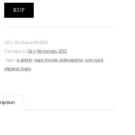
KUP
SKU:
8c14ace6b584
Category:
Gry Nintendo 3DS
Tags:
e gierki
,
lego movie videogame
,
psn ps4
,
sfgame login
ription