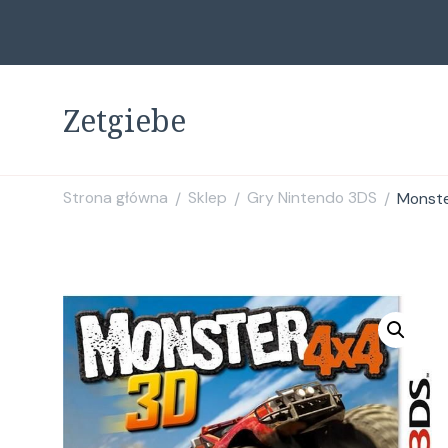
Zetgiebe
Strona główna
Sklep
Gry Nintendo 3DS
Monste
/
/
/