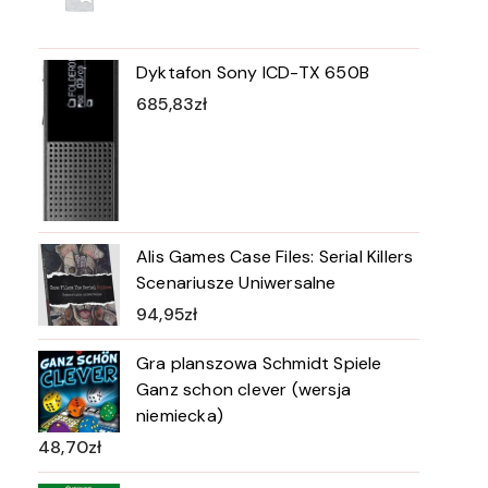
Dyktafon Sony ICD-TX 650B
685,83
zł
Alis Games Case Files: Serial Killers
Scenariusze Uniwersalne
94,95
zł
Gra planszowa Schmidt Spiele
Ganz schon clever (wersja
niemiecka)
48,70
zł