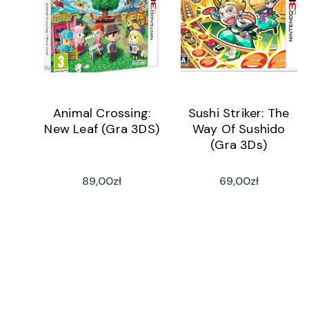
Animal Crossing:
Sushi Striker: The
New Leaf (Gra 3DS)
Way Of Sushido
(Gra 3Ds)
89,00
zł
69,00
zł