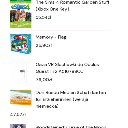
The Sims 4 Romantic Garden Stuff
(Xbox One Key)
55,54
zł
Memory - Flagi
25,90
zł
Oaza VR Słuchawki do Oculus
Quest 1 i 2 A516788CC
79,00
zł
Don Bosco Medien Schatzkarten
für Erzieherinnen (wersja
niemiecka)
47,57
zł
Bloodstained: Curse of the Moon