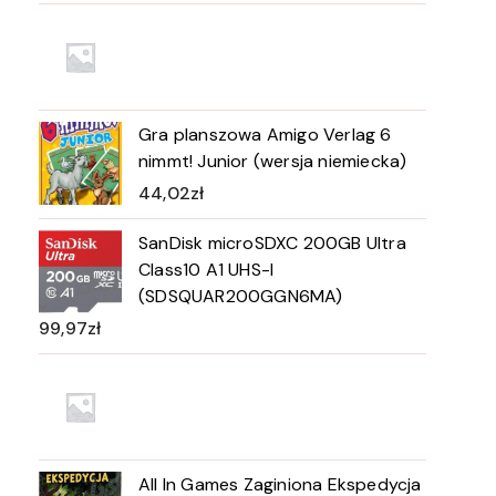
Gra planszowa Amigo Verlag 6
nimmt! Junior (wersja niemiecka)
44,02
zł
SanDisk microSDXC 200GB Ultra
Class10 A1 UHS-I
(SDSQUAR200GGN6MA)
99,97
zł
All In Games Zaginiona Ekspedycja