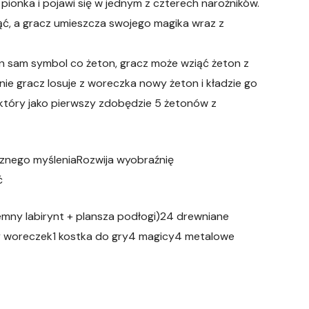
 pionka i pojawi się w jednym z czterech narożników.
jąć, a gracz umieszcza swojego magika wraz z
en sam symbol co żeton, gracz może wziąć żeton z
e gracz losuje z woreczka nowy żeton i kładzie go
który jako pierwszy zdobędzie 5 żetonów z
icznego myśleniaRozwija wyobraźnię
ć
emny labirynt + plansza podłogi)24 drewniane
y woreczek1 kostka do gry4 magicy4 metalowe