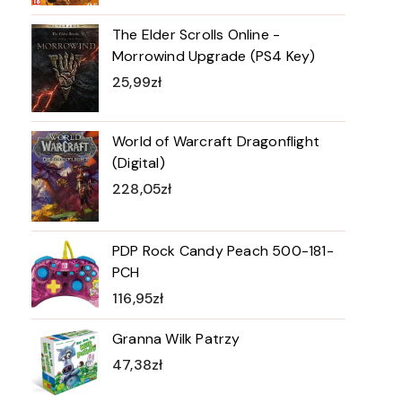
The Elder Scrolls Online -
Morrowind Upgrade (PS4 Key)
25,99
zł
World of Warcraft Dragonflight
(Digital)
228,05
zł
PDP Rock Candy Peach 500-181-
PCH
116,95
zł
Granna Wilk Patrzy
47,38
zł