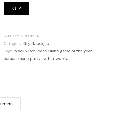
KUP
SKU:
cde23d3dc193
Category:
Gry dziecięce
Tags:
black witch
,
dead island game of the year
edition
,
mario party switch
,
woolfe
ription