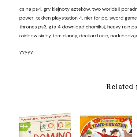
cs na ps4, gry klejnoty azteków, two worlds ii poradni
power, tekken playstation 4, nier for pc, sword game
thrones ps3, gta 4 download chomikuj, heavy rain ps3 
rainbow six by tom clancy, deckard cain, nadchodzące
yyyyy
Related 