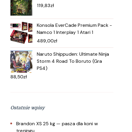
119,83
zł
Konsola EverCade Premium Pack -
Namco 1 Interplay 1 Atari 1
489,00
zł
Naruto Shippuden: Ultimate Ninja
Storm 4 Road To Boruto (Gra
PS4)
88,50
zł
Ostatnie wpisy
Brandon XS 25 kg — pasza dla koni w
treningu