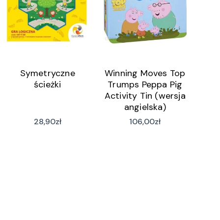
Symetryczne
Winning Moves Top
ścieżki
Trumps Peppa Pig
Activity Tin (wersja
angielska)
28,90
zł
106,00
zł