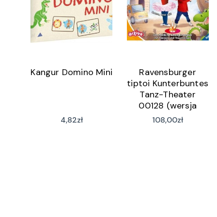
Kangur Domino Mini
Ravensburger
tiptoi Kunterbuntes
Tanz-Theater
00128 (wersja
niemiecka)
4,82
zł
108,00
zł