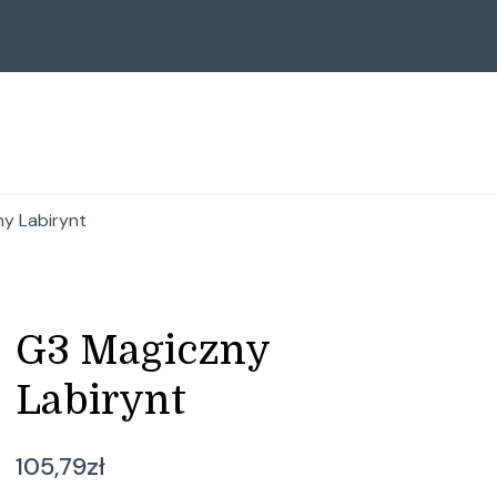
y Labirynt
G3 Magiczny
Labirynt
105,79
zł