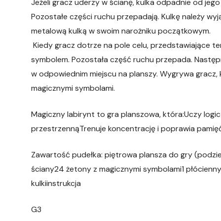
Jeżeli gracz uderzy w ścianę, kulka odpadnie od jego
Pozostałe części ruchu przepadają. Kulkę należy wy
metalową kulką w swoim narożniku początkowym.
Kiedy gracz dotrze na pole celu, przedstawiające t
symbolem. Pozostała część ruchu przepada. Następni
w odpowiednim miejscu na planszy. Wygrywa gracz, 
magicznymi symbolami.
Magiczny labirynt to gra planszowa, która:Uczy log
przestrzennąTrenuje koncentrację i poprawia pamię
Zawartość pudełka: piętrowa plansza do gry (podzi
ściany24 żetony z magicznymi symbolami1 płócienn
kulkiinstrukcja
G3