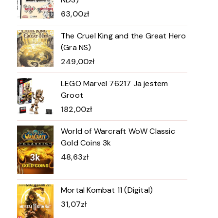
63,00
zł
The Cruel King and the Great Hero
(Gra NS)
249,00
zł
LEGO Marvel 76217 Ja jestem
Groot
182,00
zł
World of Warcraft WoW Classic
Gold Coins 3k
48,63
zł
Mortal Kombat 11 (Digital)
31,07
zł