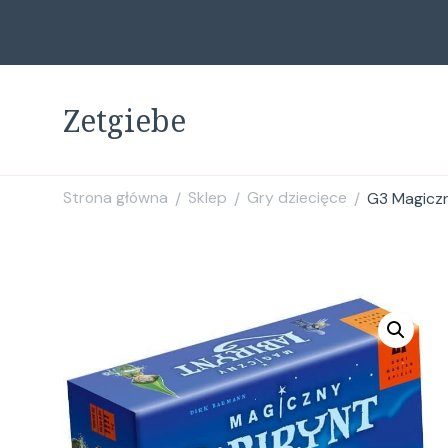
Zetgiebe
Strona główna
Sklep
Gry dziecięce
G3 Magiczn
/
/
/