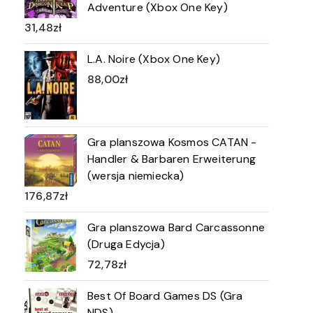
Adventure (Xbox One Key)
31,48
zł
L.A. Noire (Xbox One Key)
88,00
zł
Gra planszowa Kosmos CATAN -
Handler & Barbaren Erweiterung
(wersja niemiecka)
176,87
zł
Gra planszowa Bard Carcassonne
(Druga Edycja)
72,78
zł
Best Of Board Games DS (Gra
NDS)