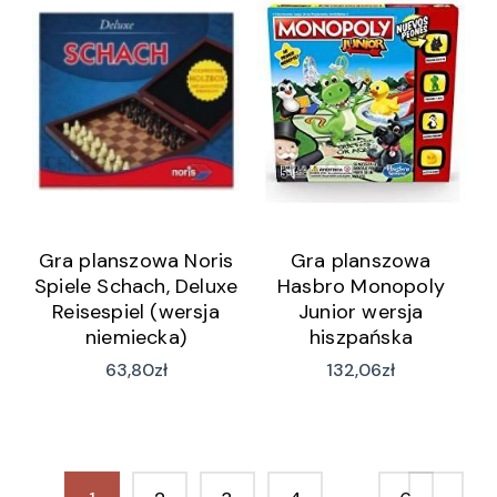
Gra planszowa Noris
Gra planszowa
Spiele Schach, Deluxe
Hasbro Monopoly
Reisespiel (wersja
Junior wersja
niemiecka)
hiszpańska
A6984793
63,80
zł
132,06
zł