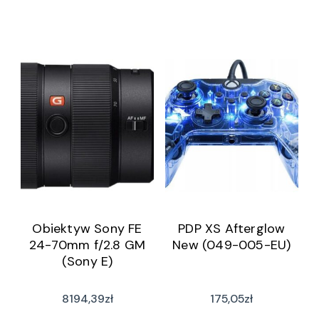
Obiektyw Sony FE
PDP XS Afterglow
24-70mm f/2.8 GM
New (049-005-EU)
(Sony E)
8194,39
zł
175,05
zł