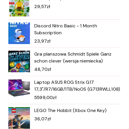
29,57
zł
Discord Nitro Basic - 1 Month
Subscription
23,97
zł
Gra planszowa Schmidt Spiele Ganz
schon clever (wersja niemiecka)
48,70
zł
Laptop ASUS ROG Strix G17
17,3"/R7/16GB/1TB/NoOS (G713RWLL108)
5599,00
zł
LEGO The Hobbit (Xbox One Key)
36,07
zł