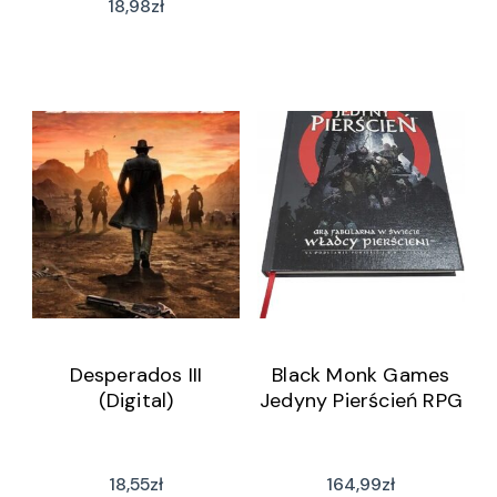
18,98
zł
Desperados III
Black Monk Games
(Digital)
Jedyny Pierścień RPG
18,55
zł
164,99
zł