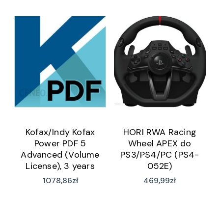
Kofax/Indy Kofax
HORI RWA Racing
Power PDF 5
Wheel APEX do
Advanced (Volume
PS3/PS4/PC (PS4-
License), 3 years
052E)
(PPDTERM0390C3)
1078,86
zł
469,99
zł