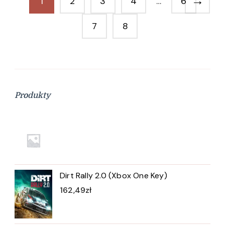
→
1
2
3
4
…
6
7
8
Produkty
Dirt Rally 2.0 (Xbox One Key)
162,49
zł