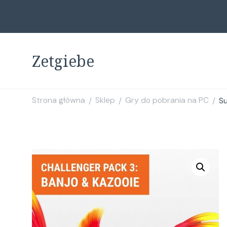
Zetgiebe
Strona główna
Sklep
Gry do pobrania na PC
Su
/
/
/