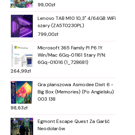
99,00
zł
Lenovo TAB M10 10,3" 4/64GB WiFi
szary (ZA5T0230PL)
799,00
zł
Microsoft 365 Family Pl P6 1Y
Win/Mac 6Gq-01161 Stary P/N:
6Gq-01016 (1_728681)
264,99
zł
Gra planszowa Asmodee Dixit 6 -
Big Box (Memories) (Po Angielsku)
003 138
98,63
zł
Egmont Escape Quest Za Garść
Neodolarów