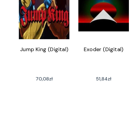
Jump King (Digital)
Exoder (Digital)
70,08
zł
51,84
zł