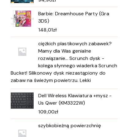
Barbie: Dreamhouse Party (Gra
3DS)
148,01
zł
ciężkich plastikowych zabawek?
Mamy dla Was genialne
rozwiązanie... Scrunch dysk -
kolega słynnego wiaderka Scrunch
Bucket! Silikonowy dysk niezastąpiony do
zabaw na świeżym powietrzu. Lekki
Dell Wireless Klawiatura +mysz -
Us Qwer (KM3322W)
109,00
zł
szybkobieżną powierzchnię