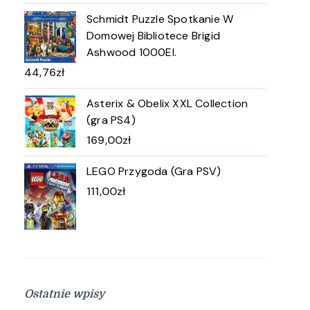
Schmidt Puzzle Spotkanie W
Domowej Bibliotece Brigid
Ashwood 1000El.
44,76
zł
Asterix & Obelix XXL Collection
(gra PS4)
169,00
zł
LEGO Przygoda (Gra PSV)
111,00
zł
Ostatnie wpisy