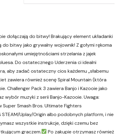
oie dołączają do bitwy! Brakujący element układanki
ją do bitwy jako grywalny wojownik! Z gołymi rękoma
oskonałymi umiejętnościami strzelania z jajek
luesa. Do ostatecznego Uderzenia ci idealni
tora, aby zadać ostateczny cios każdemu „słabemu
iet zawiera również scenę Spiral Mountain (która
ie. Challenger Pack 3 zawiera Banjo i Kazooie jako
az wybór muzyki z serii Banjo-Kazooie. Uwaga:
w Super Smash Bros. Ultimate Fighters
ś STEAM/Uplay/Origin albo podobnych platform, i nie
rzymasz wszystkie instrukcje, dzięki czemu bez
ątkującym graczem.
Po zakupie otrzymasz również