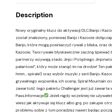
Description
Nowy oryginalny klucz do aktywacji DLC.Banjo i Kazo
został znaleziony, ponieważ Banjo i Kazooie dołącza
Banjo, które mogą posiniaczyć rywali z bliska, oraz d
Kazooie, Twoi rywale błyskawicznie zaczną śpiewać b
partnerzy wzywają stado Jinjo i Potężnego Jinjona
palantowi”, który może stanąć im na drodze! Ten pak
hmm… spirale!) oraz wybór muzyki z serii Banjo-Kazoo
grywalnego wojownika, ich scenę, Spiral Mountain or
zawartość tego pakietu Challenger jest już zawarta 
Pass.Informacje
Jeżeli nigdy wcześniej nie używałe
wiesz jak aktywuje się klucz albo grę, po zakupie ot
problemu sobie z tym poradzisz nawet będąc pocz