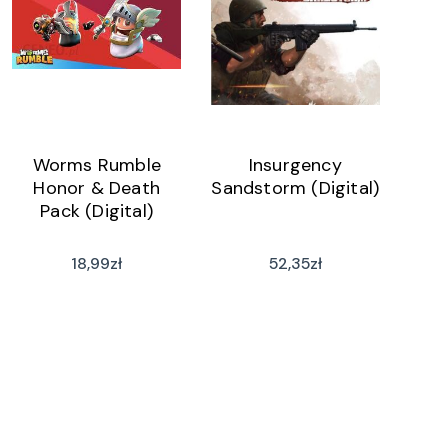
Worms Rumble
Insurgency
Honor & Death
Sandstorm (Digital)
Pack (Digital)
18,99
zł
52,35
zł