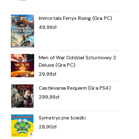
Immortals Fenyx Rising (Gra PC)
49,99
zł
Men of War Oddział Szturmowy 2
Deluxe (Gra PC)
29,99
zł
Castlevania Requiem (Gra PS4)
299,99
zł
Symetryczne ścieżki
28,90
zł