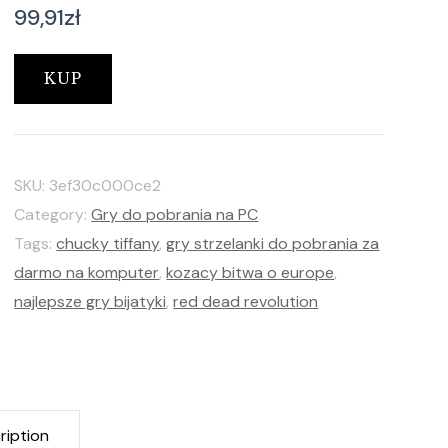
99,91
zł
KUP
SKU:
3ef30c000ce2
Category:
Gry do pobrania na PC
Tags:
chucky tiffany
,
gry strzelanki do pobrania za
darmo na komputer
,
kozacy bitwa o europe
,
najlepsze gry bijatyki
,
red dead revolution
ription