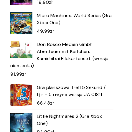
19,90
zł
Micro Machines: World Series (Gra
Xbox One)
49,99
zł
Don Bosco Medien Gmbh
Abenteuer mit Karlchen.
Kamishibai Bildkartenset. (wersja
niemiecka)
91,99
zł
Gra planszowa Trefl 5 Sekund /
Гра - 5 секунд wersja UA 01811
66,43
zł
Little Nightmares 2 (Gra Xbox
One)
94,90
zł