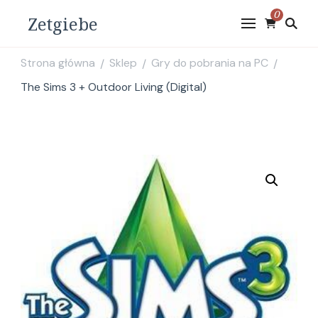
0
Zetgiebe
Strona główna
Sklep
Gry do pobrania na PC
/
/
/
The Sims 3 + Outdoor Living (Digital)