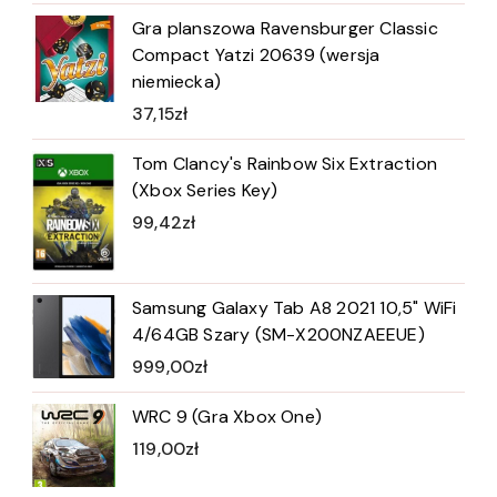
Gra planszowa Ravensburger Classic
Compact Yatzi 20639 (wersja
niemiecka)
37,15
zł
Tom Clancy's Rainbow Six Extraction
(Xbox Series Key)
99,42
zł
Samsung Galaxy Tab A8 2021 10,5" WiFi
4/64GB Szary (SM-X200NZAEEUE)
999,00
zł
WRC 9 (Gra Xbox One)
119,00
zł