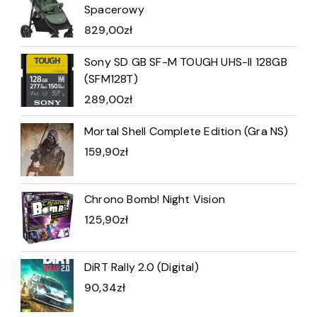
Spacerowy
829,00
zł
Sony SD GB SF-M TOUGH UHS-II 128GB
(SFM128T)
289,00
zł
Mortal Shell Complete Edition (Gra NS)
159,90
zł
Chrono Bomb! Night Vision
125,90
zł
DiRT Rally 2.0 (Digital)
90,34
zł