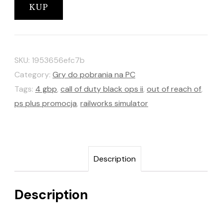
KUP
SKU:
1953656efc7b
Category:
Gry do pobrania na PC
Tags:
4 gbp
,
call of duty black ops ii
,
out of reach of
,
ps plus promocja
,
railworks simulator
Description
Description