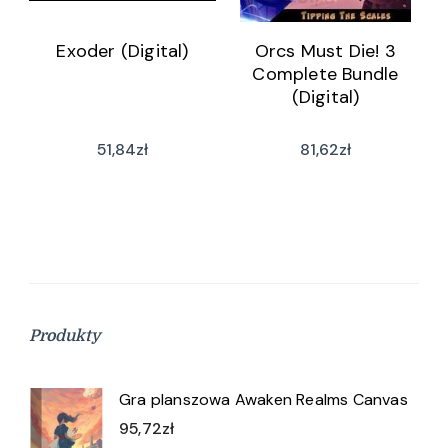
Exoder (Digital)
Orcs Must Die! 3
Complete Bundle
(Digital)
51,84
zł
81,62
zł
Produkty
Gra planszowa Awaken Realms Canvas
95,72
zł