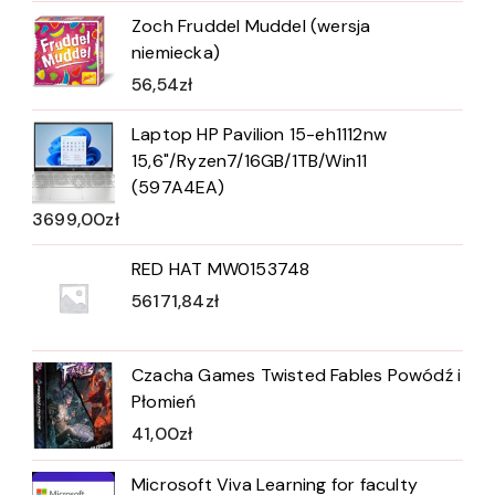
Zoch Fruddel Muddel (wersja
niemiecka)
56,54
zł
Laptop HP Pavilion 15-eh1112nw
15,6"/Ryzen7/16GB/1TB/Win11
(597A4EA)
3699,00
zł
RED HAT MW0153748
56171,84
zł
Czacha Games Twisted Fables Powódź i
Płomień
41,00
zł
Microsoft Viva Learning for faculty