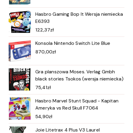
Hasbro Gaming Bop It Wersja niemiecka
E6393
122,37
zł
Konsola Nintendo Switch Lite Blue
870,00
zł
Gra planszowa Moses. Verlag Gmbh
black stories Tsokos (wersja niemiecka)
75,41
zł
Hasbro Marvel Stunt Squad - Kapitan
Ameryka vs Red Skull F7064
54,90
zł
Joie Litetrax 4 Plus V3 Laurel