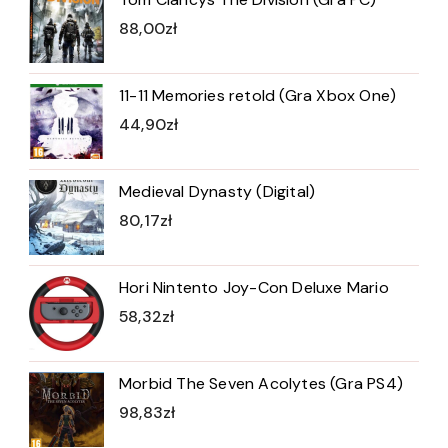
88,00
zł
11-11 Memories retold (Gra Xbox One)
44,90
zł
Medieval Dynasty (Digital)
80,17
zł
Hori Nintento Joy-Con Deluxe Mario
58,32
zł
Morbid The Seven Acolytes (Gra PS4)
98,83
zł