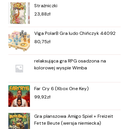
Strażniczki
23,88
zł
Viga PolarB Gra ludo Chińczyk 44092
80,75
zł
relaksująca gra RPG osadzona na
kolorowej wyspie Wimba
Far Cry 6 (Xbox One Key)
99,92
zł
Gra planszowa Amigo Spiel + Freizeit
Fette Beute (wersja niemiecka)