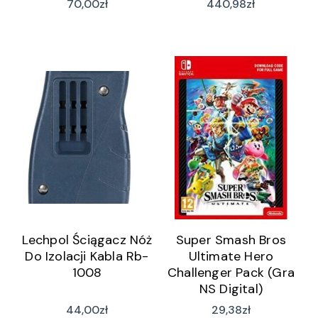
70,00
zł
440,98
zł
(LECURZ30695B)
Lechpol Ściągacz Nóż
Super Smash Bros
Do Izolacji Kabla Rb-
Ultimate Hero
1008
Challenger Pack (Gra
NS Digital)
44,00
zł
29,38
zł