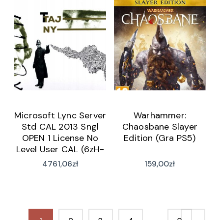
Microsoft Lync Server
Warhammer:
Std CAL 2013 Sngl
Chaosbane Slayer
OPEN 1 License No
Edition (Gra PS5)
Level User CAL (6zH-
00496)
4761,06
zł
159,00
zł