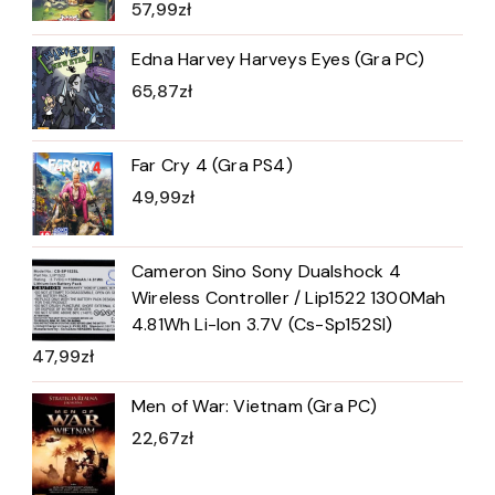
57,99
zł
Edna Harvey Harveys Eyes (Gra PC)
65,87
zł
Far Cry 4 (Gra PS4)
49,99
zł
Cameron Sino Sony Dualshock 4
Wireless Controller / Lip1522 1300Mah
4.81Wh Li-Ion 3.7V (Cs-Sp152Sl)
47,99
zł
Men of War: Vietnam (Gra PC)
22,67
zł