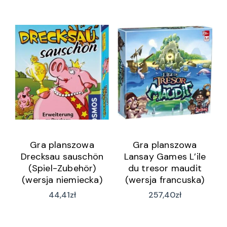
Gra planszowa
Gra planszowa
Drecksau sauschön
Lansay Games L’ile
(Spiel-Zubehör)
du tresor maudit
(wersja niemiecka)
(wersja francuska)
44,41
zł
257,40
zł