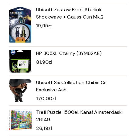
Ubisoft Zestaw Broni Starlink
Shockwave + Gauss Gun Mk.2
19,95
zł
HP 305XL Czarny (3YM62AE)
81,90
zł
Ubisoft Six Collection Chibis Cs
Exclusive Ash
170,00
zł
Trefl Puzzle 1500el. Kanał Amsterdaski
26149
26,19
zł