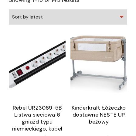
Showing 1–16 of 145 results
Rebel URZ3069-5B
Kinderkraft Łóżeczko
Listwa sieciowa 6
dostawne NESTE UP
gniazd typu
beżowy
niemieckiego, kabel
5m (3×1,5mm)