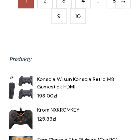
→
1
2
3
4
…
8
9
10
Produkty
Konsola Wiisun Konsola Retro M8
Gamestick HDMI
193,00
zł
Krom NXKROMKEY
125,83
zł
Tom Clancys The Division (Gra PC)