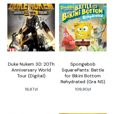
Duke Nukem 3D: 20Th
Spongebob
Anniversary World
SquarePants: Battle
Tour (Digital)
for Bikini Bottom
Rehydrated (Gra NS)
18,87
zł
109,90
zł