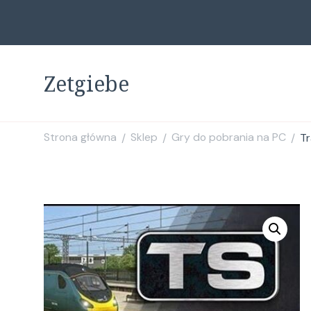
Zetgiebe
Strona główna
Sklep
Gry do pobrania na PC
Tr
/
/
/