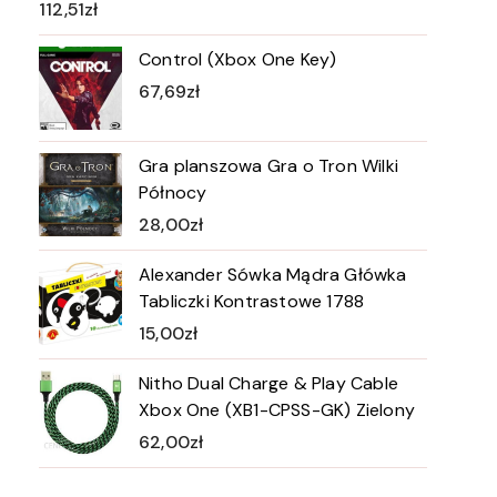
112,51
zł
Control (Xbox One Key)
67,69
zł
Gra planszowa Gra o Tron Wilki
Północy
28,00
zł
Alexander Sówka Mądra Główka
Tabliczki Kontrastowe 1788
15,00
zł
Nitho Dual Charge & Play Cable
Xbox One (XB1-CPSS-GK) Zielony
62,00
zł