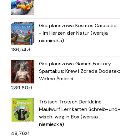
Gra planszowa Kosmos Cascadia
- Im Herzen der Natur (wersja
niemiecka)
186,54
zł
Gra planszowa Games Factory
Spartakus: Krew i Zdrada Dodatek:
Widmo Śmierci
289,80
zł
Trötsch Trotsch Der kleine
Maulwurf Lernkarten Schreib-und-
wisch-weg in Box (wersja
niemiecka)
48,76
zł