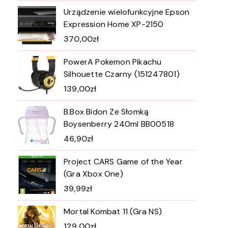
Urządzenie wielofunkcyjne Epson
Expression Home XP-2150
370,00
zł
PowerA Pokemon Pikachu
Silhouette Czarny (151247801)
139,00
zł
B.Box Bidon Ze Słomką
Boysenberry 240ml BB00518
46,90
zł
Project CARS Game of the Year
(Gra Xbox One)
39,99
zł
Mortal Kombat 11 (Gra NS)
129,00
zł