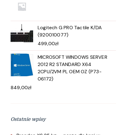
Logitech G PRO Tactile K/DA
(920010077)
499,00
zł
MICROSOFT WINDOWS SERVER
2012 R2 STANDARD X64
2CPU/2VM PL OEM OZ (P73-
06172)
849,00
zł
Ostatnie wpisy