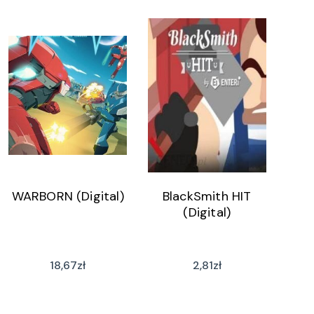
WARBORN (Digital)
BlackSmith HIT
(Digital)
18,67
zł
2,81
zł