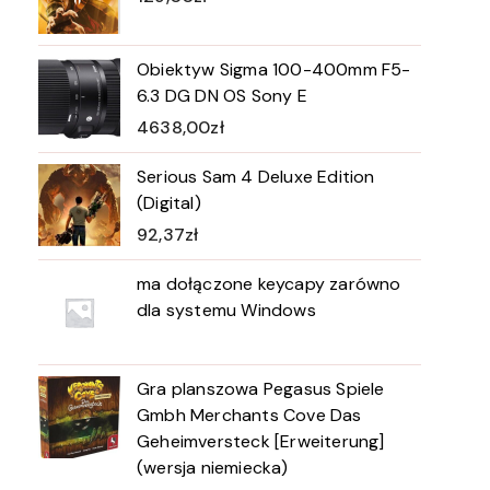
Obiektyw Sigma 100-400mm F5-
6.3 DG DN OS Sony E
4638,00
zł
Serious Sam 4 Deluxe Edition
(Digital)
92,37
zł
ma dołączone keycapy zarówno
dla systemu Windows
Gra planszowa Pegasus Spiele
Gmbh Merchants Cove Das
Geheimversteck [Erweiterung]
(wersja niemiecka)