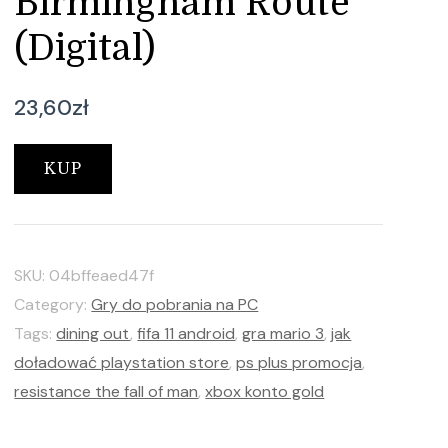
Birmingham Route
(Digital)
23,60
zł
KUP
SKU:
04bffeaed47f
Category:
Gry do pobrania na PC
Tags:
dining out
,
fifa 11 android
,
gra mario 3
,
jak
doładować playstation store
,
ps plus promocja
,
resistance the fall of man
,
xbox konto gold