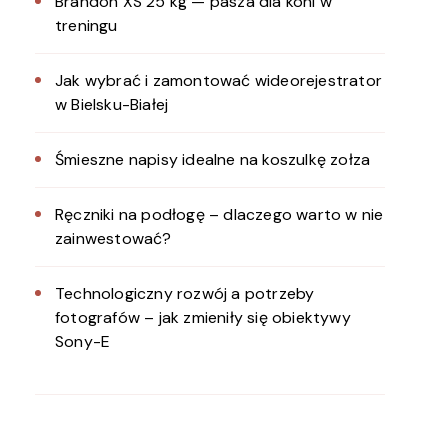
Brandon XS 25 kg — pasza dla koni w
treningu
Jak wybrać i zamontować wideorejestrator
w Bielsku-Białej
Śmieszne napisy idealne na koszulkę zołza
Ręczniki na podłogę – dlaczego warto w nie
zainwestować?
Technologiczny rozwój a potrzeby
fotografów – jak zmieniły się obiektywy
Sony-E