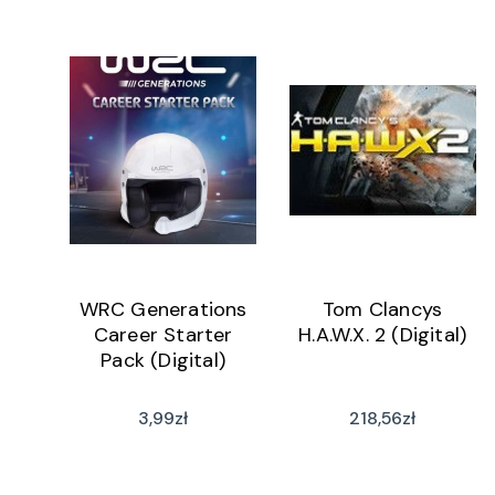
WRC Generations
Tom Clancys
Career Starter
H.A.W.X. 2 (Digital)
Pack (Digital)
3,99
zł
218,56
zł