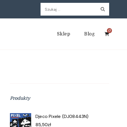
Szukaj:
0
Sklep
Blog
Produkty
Djeco Pixele (DJ08443N)
85,50
zł