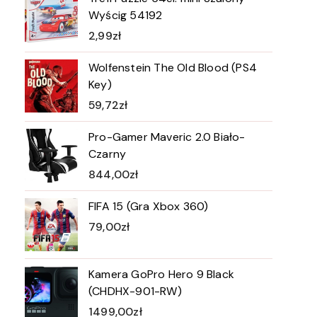
Wyścig 54192
2,99
zł
Wolfenstein The Old Blood (PS4
Key)
59,72
zł
Pro-Gamer Maveric 2.0 Biało-
Czarny
844,00
zł
FIFA 15 (Gra Xbox 360)
79,00
zł
Kamera GoPro Hero 9 Black
(CHDHX-901-RW)
1499,00
zł