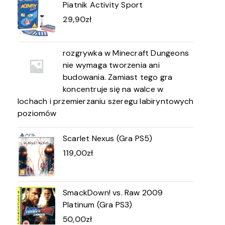
Piatnik Activity Sport
29,90
zł
rozgrywka w Minecraft Dungeons
nie wymaga tworzenia ani
budowania. Zamiast tego gra
koncentruje się na walce w
lochach i przemierzaniu szeregu labiryntowych
poziomów
Scarlet Nexus (Gra PS5)
119,00
zł
SmackDown! vs. Raw 2009
Platinum (Gra PS3)
50,00
zł