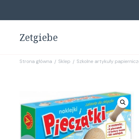
Zetgiebe
Strona główna
Sklep
Szkolne artykuły papiernicz
/
/