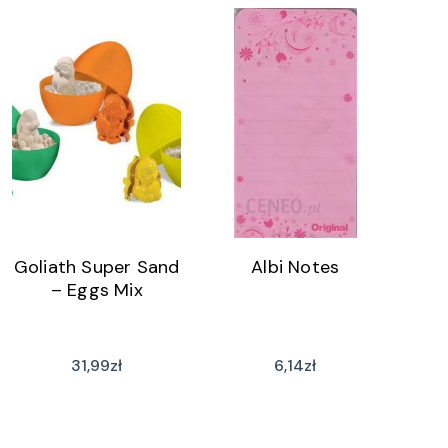
Goliath Super Sand
Albi Notes
– Eggs Mix
31,99
zł
6,14
zł