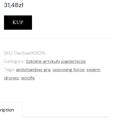
31,48
zł
KUP
SKU:
0acbaa9082fb
Category:
Szkolne artykuły papiernicze
Tags:
antichamber gra
,
opposing force
,
swarm
drones
,
woolfe
ription