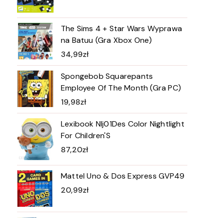
The Sims 4 + Star Wars Wyprawa
na Batuu (Gra Xbox One)
34,99
zł
Spongebob Squarepants
Employee Of The Month (Gra PC)
19,98
zł
Lexibook Nlj01Des Color Nightlight
For Children'S
87,20
zł
Mattel Uno & Dos Express GVP49
20,99
zł