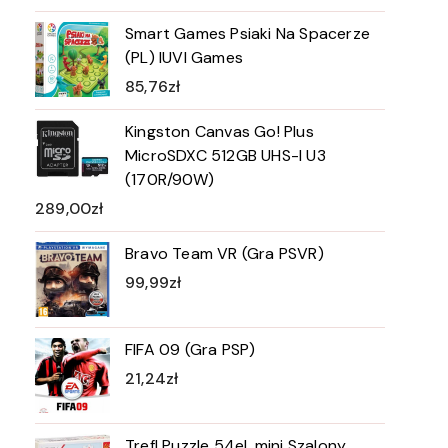
Smart Games Psiaki Na Spacerze
(PL) IUVI Games
85,76
zł
Kingston Canvas Go! Plus
MicroSDXC 512GB UHS-I U3
(170R/90W)
289,00
zł
Bravo Team VR (Gra PSVR)
99,99
zł
FIFA 09 (Gra PSP)
21,24
zł
Trefl Puzzle 54el. mini Szalony