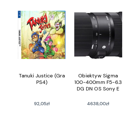
Tanuki Justice (Gra
Obiektyw Sigma
PS4)
100-400mm F5-6.3
DG DN OS Sony E
92,05
zł
4638,00
zł