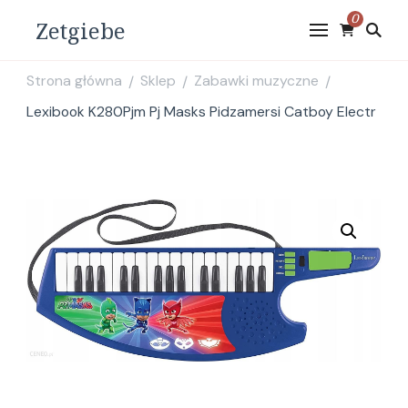
0
Zetgiebe
Strona główna
Sklep
Zabawki muzyczne
/
/
/
Lexibook K280Pjm Pj Masks Pidzamersi Catboy Electr