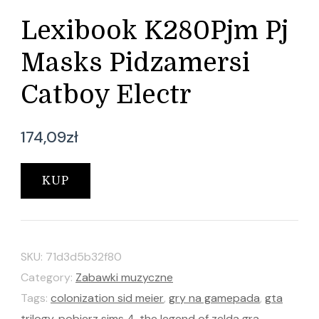
Lexibook K280Pjm Pj
Masks Pidzamersi
Catboy Electr
174,09
zł
KUP
SKU:
71d3d5b32f80
Category:
Zabawki muzyczne
Tags:
colonization sid meier
,
gry na gamepada
,
gta
trilogy
,
pobierz sims 4
,
the legend of zelda gra