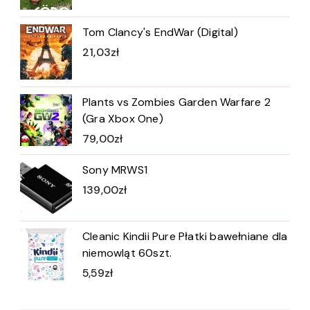
Tom Clancy's EndWar (Digital)
21,03
zł
Plants vs Zombies Garden Warfare 2
(Gra Xbox One)
79,00
zł
Sony MRWS1
139,00
zł
Cleanic Kindii Pure Płatki bawełniane dla
niemowląt 60szt.
5,59
zł