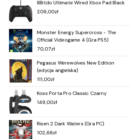
8Bitdo Ultimate Wired Xbox Pad Black
209,00
zł
Monster Energy Supercross - The
Official Videogame 4 (Gra PS5)
70,07
zł
Pegasus Werewolves New Edition
(edycja angielska)
111,00
zł
Koss Porta Pro Classic Czarny
149,00
zł
Risen 2 Dark Waters (Gra PC)
102,68
zł