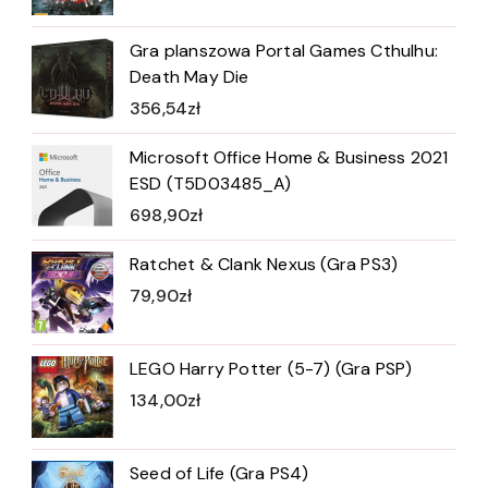
Gra planszowa Portal Games Cthulhu:
Death May Die
356,54
zł
Microsoft Office Home & Business 2021
ESD (T5D03485_A)
698,90
zł
Ratchet & Clank Nexus (Gra PS3)
79,90
zł
LEGO Harry Potter (5-7) (Gra PSP)
134,00
zł
Seed of Life (Gra PS4)