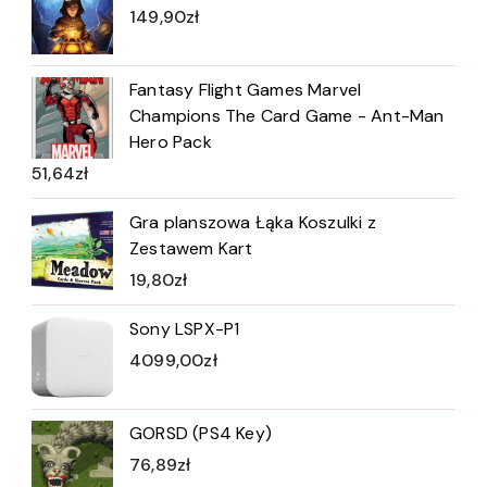
149,90
zł
Fantasy Flight Games Marvel
Champions The Card Game - Ant-Man
Hero Pack
51,64
zł
Gra planszowa Łąka Koszulki z
Zestawem Kart
19,80
zł
Sony LSPX-P1
4099,00
zł
GORSD (PS4 Key)
76,89
zł