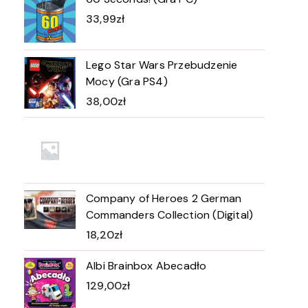
33,99
zł
Lego Star Wars Przebudzenie
Mocy (Gra PS4)
38,00
zł
Company of Heroes 2 German
Commanders Collection (Digital)
18,20
zł
Albi Brainbox Abecadło
129,00
zł