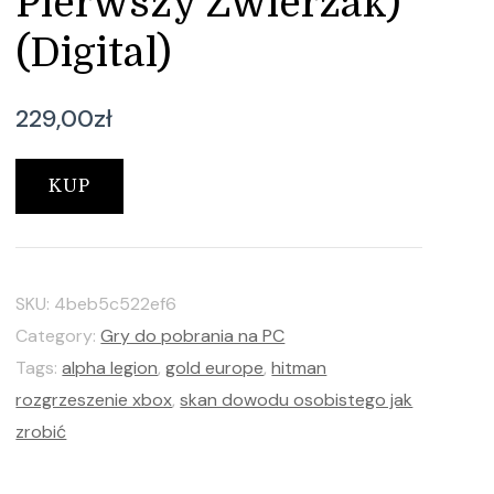
Pierwszy Zwierzak)
(Digital)
229,00
zł
KUP
SKU:
4beb5c522ef6
Category:
Gry do pobrania na PC
Tags:
alpha legion
,
gold europe
,
hitman
rozgrzeszenie xbox
,
skan dowodu osobistego jak
zrobić