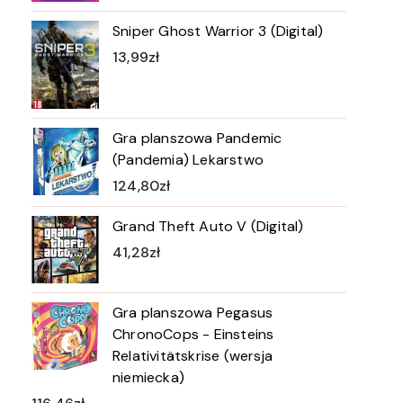
Sniper Ghost Warrior 3 (Digital)
13,99
zł
Gra planszowa Pandemic
(Pandemia) Lekarstwo
124,80
zł
Grand Theft Auto V (Digital)
41,28
zł
Gra planszowa Pegasus
ChronoCops - Einsteins
Relativitätskrise (wersja
niemiecka)