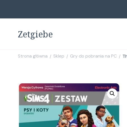
Zetgiebe
Strona główna
Sklep
Gry do pobrania na PC
Th
/
/
/