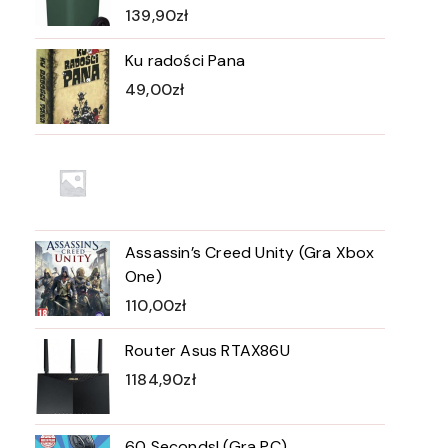
139,90
zł
Ku radości Pana
49,00
zł
Assassin’s Creed Unity (Gra Xbox
One)
110,00
zł
Router Asus RTAX86U
1184,90
zł
60 Seconds! (Gra PC)