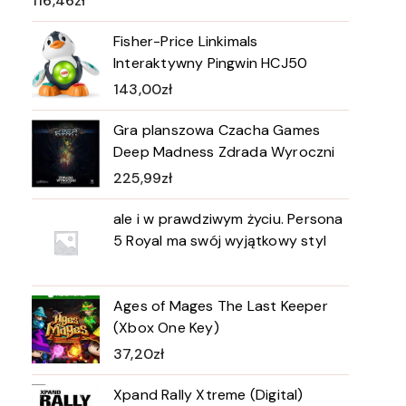
116,46
zł
Fisher-Price Linkimals
Interaktywny Pingwin HCJ50
143,00
zł
Gra planszowa Czacha Games
Deep Madness Zdrada Wyroczni
225,99
zł
ale i w prawdziwym życiu. Persona
5 Royal ma swój wyjątkowy styl
Ages of Mages The Last Keeper
(Xbox One Key)
37,20
zł
Xpand Rally Xtreme (Digital)