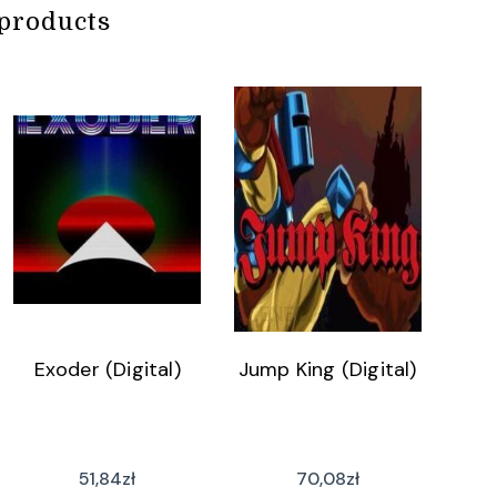
products
Exoder (Digital)
Jump King (Digital)
51,84
zł
70,08
zł