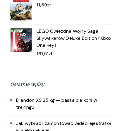
11,69
zł
LEGO Gwiezdne Wojny Saga
Skywalkerów Deluxe Edition (Xbox
One Key)
161,51
zł
Ostatnie wpisy
Brandon XS 25 kg — pasza dla koni w
treningu
Jak wybrać i zamontować wideorejestrator
w Bielsku-Białej