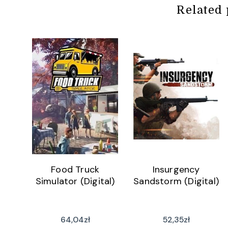
Related 
Food Truck
Insurgency
Simulator (Digital)
Sandstorm (Digital)
64,04
zł
52,35
zł