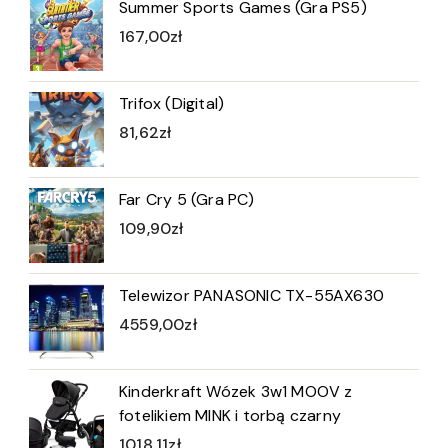
Summer Sports Games (Gra PS5)
167,00
zł
Trifox (Digital)
81,62
zł
Far Cry 5 (Gra PC)
109,90
zł
Telewizor PANASONIC TX-55AX630
4559,00
zł
Kinderkraft Wózek 3w1 MOOV z
fotelikiem MINK i torbą czarny
1018,11
zł