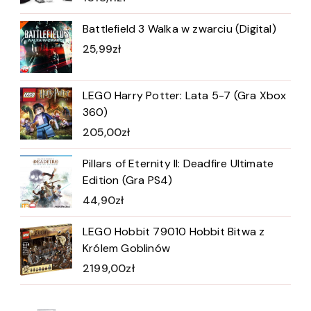
Battlefield 3 Walka w zwarciu (Digital)
25,99
zł
LEGO Harry Potter: Lata 5-7 (Gra Xbox
360)
205,00
zł
Pillars of Eternity II: Deadfire Ultimate
Edition (Gra PS4)
44,90
zł
LEGO Hobbit 79010 Hobbit Bitwa z
Królem Goblinów
2199,00
zł