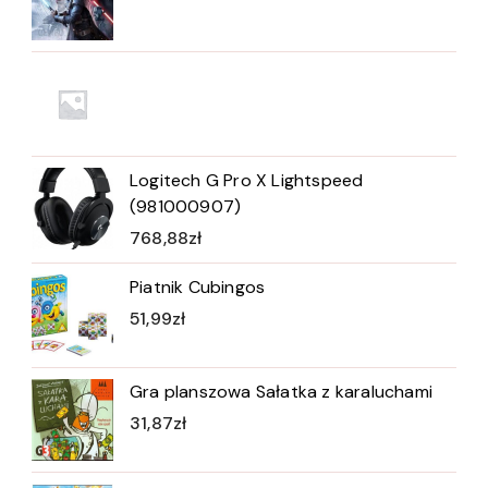
Logitech G Pro X Lightspeed
(981000907)
768,88
zł
Piatnik Cubingos
51,99
zł
Gra planszowa Sałatka z karaluchami
31,87
zł