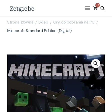
0
Zetgiebe
Strona główna
Sklep
Gry do pobrania na PC
/
/
/
Minecraft Standard Edition (Digital)