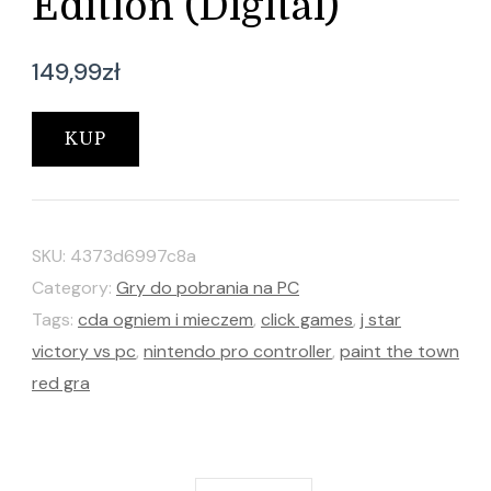
Edition (Digital)
149,99
zł
KUP
SKU:
4373d6997c8a
Category:
Gry do pobrania na PC
Tags:
cda ogniem i mieczem
,
click games
,
j star
victory vs pc
,
nintendo pro controller
,
paint the town
red gra