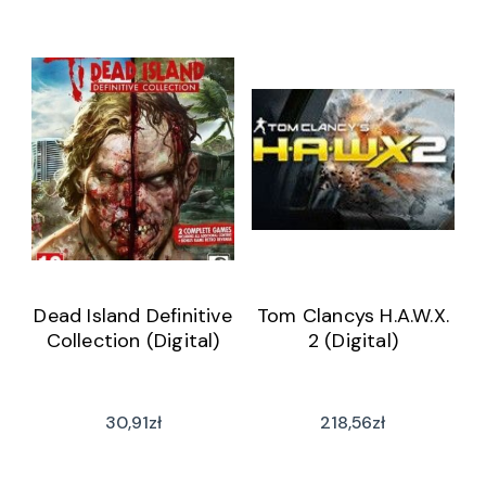
Dead Island Definitive
Tom Clancys H.A.W.X.
Collection (Digital)
2 (Digital)
30,91
zł
218,56
zł