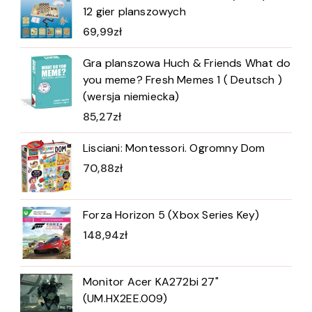
12 gier planszowych
69,99
zł
Gra planszowa Huch & Friends What do
you meme? Fresh Memes 1 ( Deutsch )
(wersja niemiecka)
85,27
zł
Lisciani: Montessori. Ogromny Dom
70,88
zł
Forza Horizon 5 (Xbox Series Key)
148,94
zł
Monitor Acer KA272bi 27"
(UM.HX2EE.009)