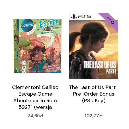
Clementoni Galileo
The Last of Us Part I
Escape Game
Pre-Order Bonus
Abenteuer in Rom
(PS5 Key)
59271 (wersja
niemiecka)
24,65
zł
102,77
zł