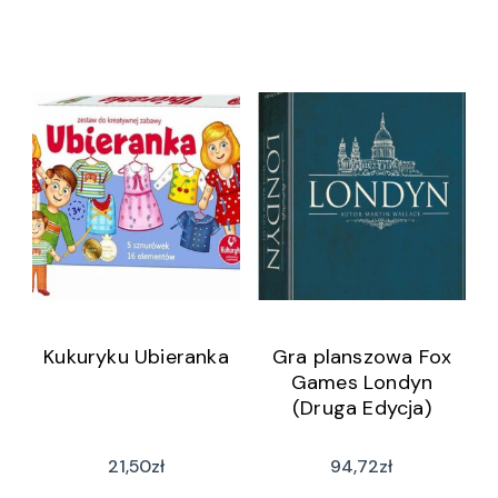
Kukuryku Ubieranka
Gra planszowa Fox
Games Londyn
(Druga Edycja)
21,50
zł
94,72
zł