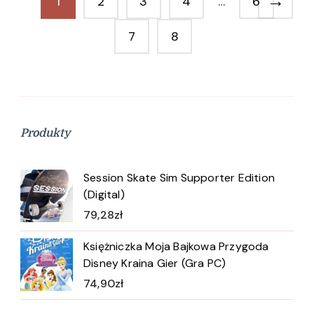
→
1
2
3
4
…
6
7
8
Produkty
Session Skate Sim Supporter Edition
(Digital)
79,28
zł
Księżniczka Moja Bajkowa Przygoda
Disney Kraina Gier (Gra PC)
74,90
zł