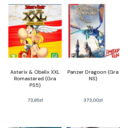
Asterix & Obelix XXL
Panzer Dragoon (Gra
Romastered (Gra
NS)
PS5)
73,85
zł
373,00
zł