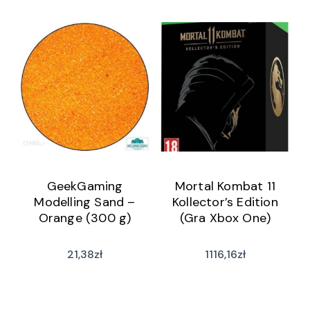
GeekGaming
Mortal Kombat 11
Modelling Sand –
Kollector’s Edition
Orange (300 g)
(Gra Xbox One)
21,38
zł
1116,16
zł