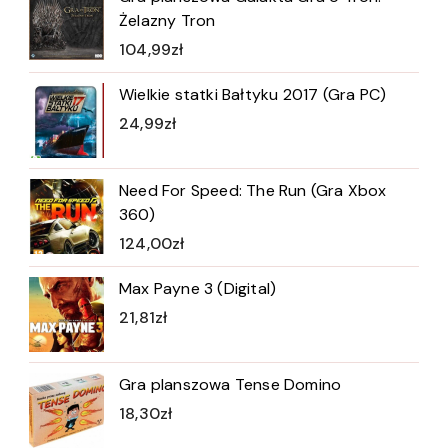
Żelazny Tron
104,99
zł
Wielkie statki Bałtyku 2017 (Gra PC)
24,99
zł
Need For Speed: The Run (Gra Xbox
360)
124,00
zł
Max Payne 3 (Digital)
21,81
zł
Gra planszowa Tense Domino
18,30
zł