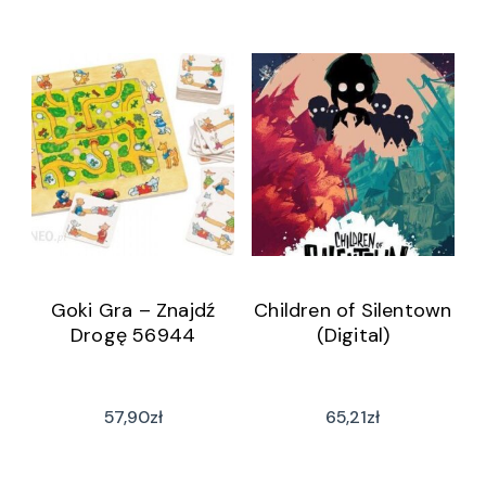
Goki Gra – Znajdź
Children of Silentown
Drogę 56944
(Digital)
57,90
zł
65,21
zł