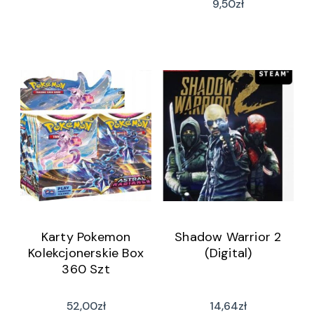
9,50
zł
Karty Pokemon
Shadow Warrior 2
Kolekcjonerskie Box
(Digital)
360 Szt
52,00
zł
14,64
zł