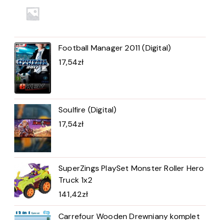
Football Manager 2011 (Digital)
17,54
zł
Soulfire (Digital)
17,54
zł
SuperZings PlaySet Monster Roller Hero
Truck 1x2
141,42
zł
Carrefour Wooden Drewniany komplet