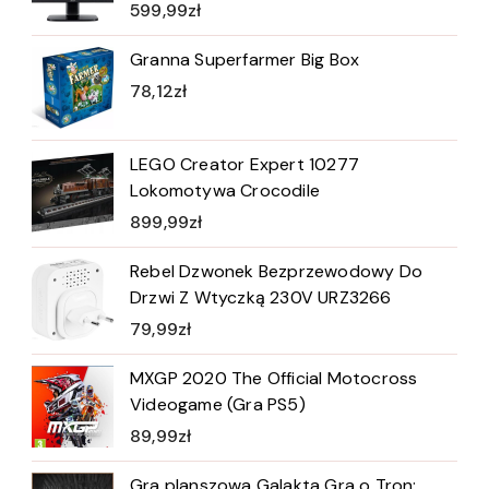
599,99
zł
Granna Superfarmer Big Box
78,12
zł
LEGO Creator Expert 10277
Lokomotywa Crocodile
899,99
zł
Rebel Dzwonek Bezprzewodowy Do
Drzwi Z Wtyczką 230V URZ3266
79,99
zł
MXGP 2020 The Official Motocross
Videogame (Gra PS5)
89,99
zł
Gra planszowa Galakta Gra o Tron: