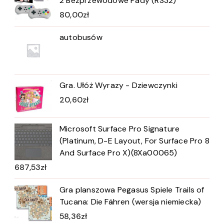
2 Bezprzewodowe Pady (RS32)
80,00
zł
autobusów
Gra. Ułóż Wyrazy - Dziewczynki
20,60
zł
Microsoft Surface Pro Signature
(Platinum, D-E Layout, For Surface Pro 8
And Surface Pro X)(8Xa00065)
687,53
zł
Gra planszowa Pegasus Spiele Trails of
Tucana: Die Fähren (wersja niemiecka)
58,36
zł