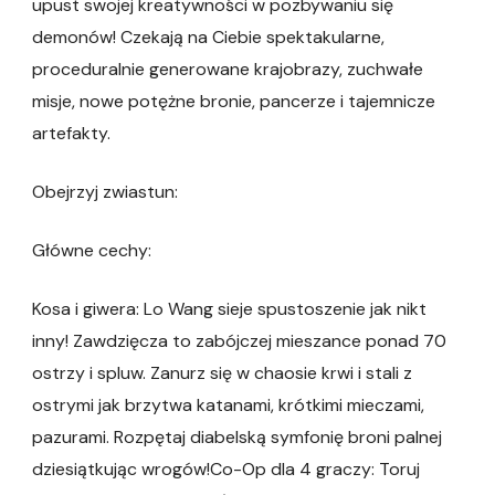
upust swojej kreatywności w pozbywaniu się
demonów! Czekają na Ciebie spektakularne,
proceduralnie generowane krajobrazy, zuchwałe
misje, nowe potężne bronie, pancerze i tajemnicze
artefakty.
Obejrzyj zwiastun:
Główne cechy:
Kosa i giwera: Lo Wang sieje spustoszenie jak nikt
inny! Zawdzięcza to zabójczej mieszance ponad 70
ostrzy i spluw. Zanurz się w chaosie krwi i stali z
ostrymi jak brzytwa katanami, krótkimi mieczami,
pazurami. Rozpętaj diabelską symfonię broni palnej
dziesiątkując wrogów!Co-Op dla 4 graczy: Toruj