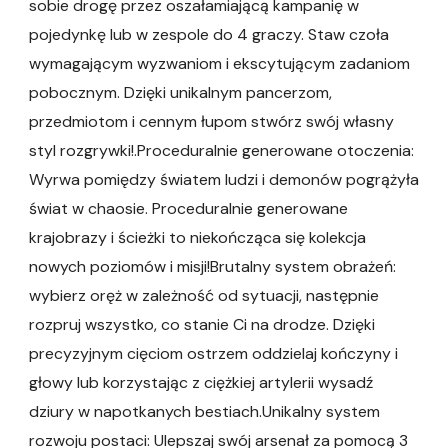
sobie drogę przez oszałamiającą kampanię w
pojedynkę lub w zespole do 4 graczy. Staw czoła
wymagającym wyzwaniom i ekscytującym zadaniom
pobocznym. Dzięki unikalnym pancerzom,
przedmiotom i cennym łupom stwórz swój własny
styl rozgrywki!.Proceduralnie generowane otoczenia:
Wyrwa pomiędzy światem ludzi i demonów pogrążyła
świat w chaosie. Proceduralnie generowane
krajobrazy i ścieżki to niekończąca się kolekcja
nowych poziomów i misji!Brutalny system obrażeń:
wybierz oręż w zależność od sytuacji, następnie
rozpruj wszystko, co stanie Ci na drodze. Dzięki
precyzyjnym cięciom ostrzem oddzielaj kończyny i
głowy lub korzystając z ciężkiej artylerii wysadź
dziury w napotkanych bestiach.Unikalny system
rozwoju postaci: Ulepszaj swój arsenał za pomocą 3