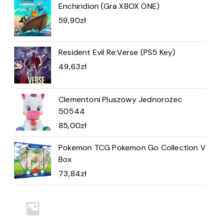
Enchiridion (Gra XBOX ONE)
59,90
zł
Resident Evil Re:Verse (PS5 Key)
49,63
zł
Clementoni Pluszowy Jednorożec
50544
85,00
zł
Pokemon TCG Pokemon Go Collection V
Box
73,84
zł