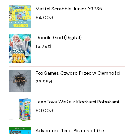
Mattel Scrabble Junior Y9735
64,00
zł
Doodle God (Digital)
16,79
zł
FoxGames Czworo Przeciw Ciemności
23,95
zł
LeanToys Wieża z Klockami Robakami
60,00
zł
Adventure Time: Pirates of the