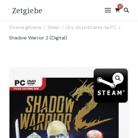
0
Zetgiebe
Strona główna
Sklep
Gry do pobrania na PC
/
/
/
Shadow Warrior 2 (Digital)