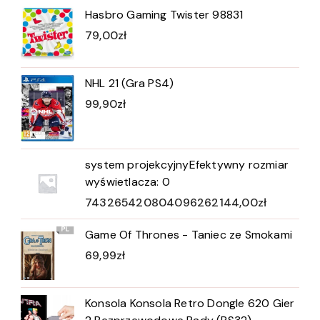
Hasbro Gaming Twister 98831
79,00
zł
NHL 21 (Gra PS4)
99,90
zł
system projekcyjnyEfektywny rozmiar
wyświetlacza: 0
743265420804096262144,00
zł
Game Of Thrones - Taniec ze Smokami
69,99
zł
Konsola Konsola Retro Dongle 620 Gier