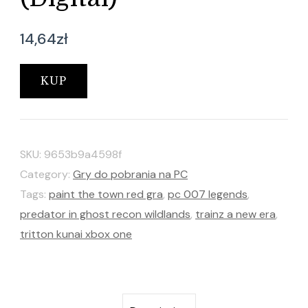
14,64
zł
KUP
SKU:
9653b9a4598f
Category:
Gry do pobrania na PC
Tags:
paint the town red gra
,
pc 007 legends
,
predator in ghost recon wildlands
,
trainz a new era
,
tritton kunai xbox one