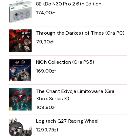
8BitDo N30 Pro 2 6th Edition
174,00
zł
Through the Darkest of Times (Gra PC)
79,90
zł
NiOh Collection (Gra PS5)
169,00
zł
The Chant Edycja Limitowana (Gra
Xbox Series X)
109,90
zł
Logitech G27 Racing Wheel
1299,75
zł