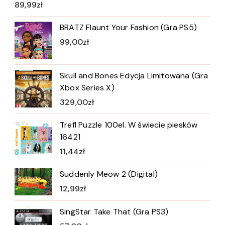
89,99
zł
BRATZ Flaunt Your Fashion (Gra PS5)
99,00
zł
Skull and Bones Edycja Limitowana (Gra
Xbox Series X)
329,00
zł
Trefl Puzzle 100el. W świecie piesków
16421
11,44
zł
Suddenly Meow 2 (Digital)
12,99
zł
SingStar Take That (Gra PS3)