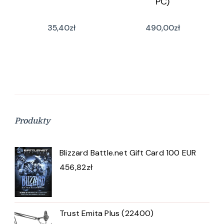
PC)
35,40
zł
490,00
zł
Produkty
Blizzard Battle.net Gift Card 100 EUR
456,82
zł
Trust Emita Plus (22400)