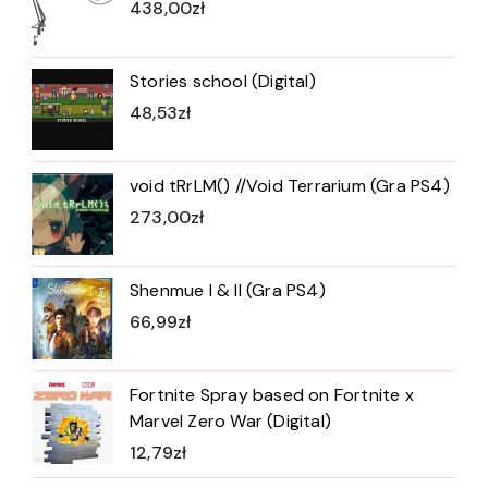
438,00
zł
Stories school (Digital)
48,53
zł
void tRrLM() //Void Terrarium (Gra PS4)
273,00
zł
Shenmue I & II (Gra PS4)
66,99
zł
Fortnite Spray based on Fortnite x
Marvel Zero War (Digital)
12,79
zł