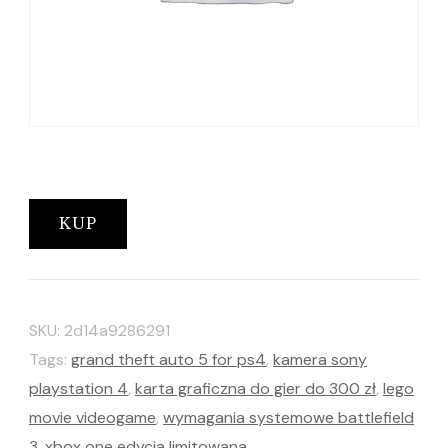
KUP
SKU:
2d14a9286291
Tags:
grand theft auto 5 for ps4
,
kamera sony
playstation 4
,
karta graficzna do gier do 300 zł
,
lego
movie videogame
,
wymagania systemowe battlefield
3
,
xbox one edycja limitowana