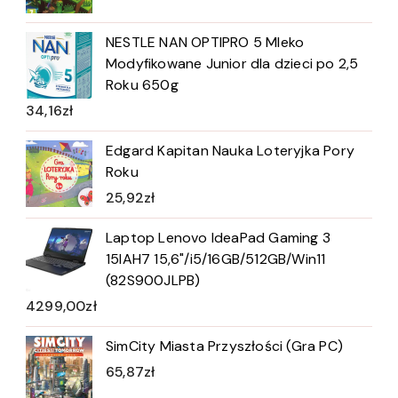
NESTLE NAN OPTIPRO 5 Mleko
Modyfikowane Junior dla dzieci po 2,5
Roku 650g
34,16
zł
Edgard Kapitan Nauka Loteryjka Pory
Roku
25,92
zł
Laptop Lenovo IdeaPad Gaming 3
15IAH7 15,6"/i5/16GB/512GB/Win11
(82S900JLPB)
4299,00
zł
SimCity Miasta Przyszłości (Gra PC)
65,87
zł