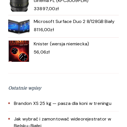
cinema PL (KPC3009PLM)
33897,00
zł
Microsoft Surface Duo 2 8/128GB Biały
8116,00
zł
Knister (wersja niemiecka)
56,06
zł
Ostatnie wpisy
Brandon XS 25 kg — pasza dla koni w treningu
Jak wybrać i zamontować wideorejestrator w
Bielsku-Białej