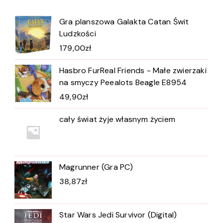
Gra planszowa Galakta Catan Świt
Ludzkości
179,00
zł
Hasbro FurReal Friends - Małe zwierzaki
na smyczy Peealots Beagle E8954
49,90
zł
cały świat żyje własnym życiem
Magrunner (Gra PC)
38,87
zł
Star Wars Jedi Survivor (Digital)