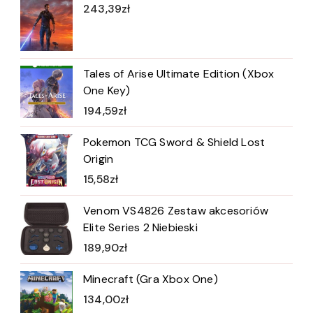
243,39
zł
Tales of Arise Ultimate Edition (Xbox
One Key)
194,59
zł
Pokemon TCG Sword & Shield Lost
Origin
15,58
zł
Venom VS4826 Zestaw akcesoriów
Elite Series 2 Niebieski
189,90
zł
Minecraft (Gra Xbox One)
134,00
zł