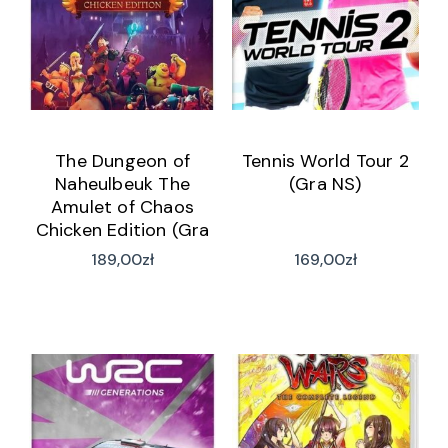
The Dungeon of
Tennis World Tour 2
Naheulbeuk The
(Gra NS)
Amulet of Chaos
Chicken Edition (Gra
NS)
189,00
zł
169,00
zł