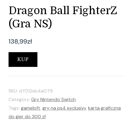
Dragon Ball FighterZ
(Gra NS)
138,99
zł
KUP
SKU:
d7012eb4a079
Category:
Gry Nintendo Switch
Tags:
gameloft
,
gry na ps4 exclusivy
,
karta graficzna
do gier do 300 zł