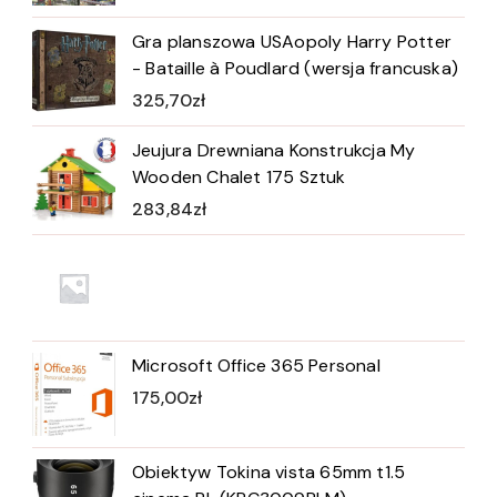
Gra planszowa USAopoly Harry Potter
- Bataille à Poudlard (wersja francuska)
325,70
zł
Jeujura Drewniana Konstrukcja My
Wooden Chalet 175 Sztuk
283,84
zł
Microsoft Office 365 Personal
175,00
zł
Obiektyw Tokina vista 65mm t1.5