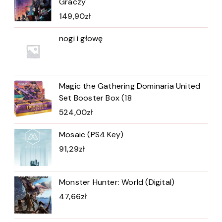
Graczy
149,90
zł
nogi i głowę
Magic the Gathering Dominaria United
Set Booster Box (18
524,00
zł
Mosaic (PS4 Key)
91,29
zł
Monster Hunter: World (Digital)
47,66
zł