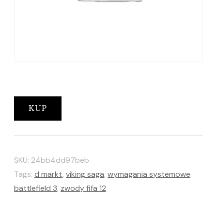
KUP
SKU:
24bb4dd97beb
Tags:
d markt
,
viking saga
,
wymagania systemowe
battlefield 3
,
zwody fifa 12