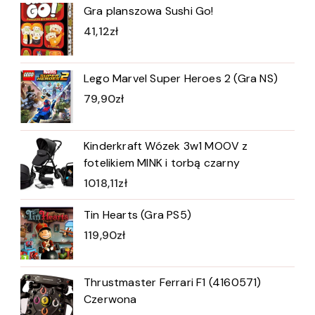
Gra planszowa Sushi Go!
41,12
zł
Lego Marvel Super Heroes 2 (Gra NS)
79,90
zł
Kinderkraft Wózek 3w1 MOOV z
fotelikiem MINK i torbą czarny
1018,11
zł
Tin Hearts (Gra PS5)
119,90
zł
Thrustmaster Ferrari F1 (4160571)
Czerwona