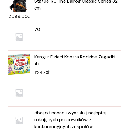
Statue 1/6 The Balrog Classic Series 32
cm
2099,00
zł
70
Kangur Dzieci Kontra Rodzice Zagadki
4+
15,47
zł
dbaj o finanse i wyszukuj najlepiej
rokujących pracowników z
konkurencyjnych zespołów