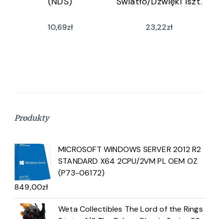
(NDS)
Światło/Dźwięki 1szt.
10,69
zł
23,22
zł
Produkty
MICROSOFT WINDOWS SERVER 2012 R2
STANDARD X64 2CPU/2VM PL OEM OZ
(P73-06172)
849,00
zł
Weta Collectibles The Lord of the Rings