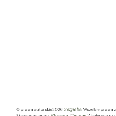
© prawa autorskie2026
. Wszelkie prawa 
Zetgiebe
Stworzona przez
. Wspierany pr
Blossom Themes