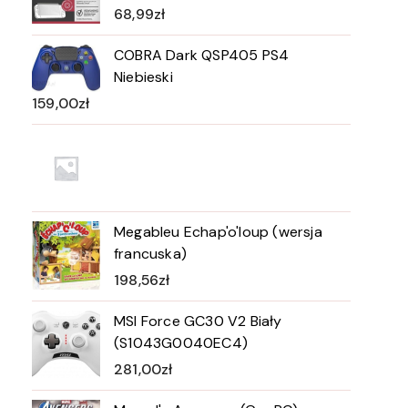
68,99
zł
COBRA Dark QSP405 PS4
Niebieski
159,00
zł
Megableu Echap'o'loup (wersja
francuska)
198,56
zł
MSI Force GC30 V2 Biały
(S1043G0040EC4)
281,00
zł