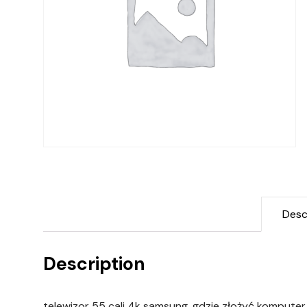
Desc
Description
telewizor 55 cali 4k samsung, gdzie złożyć komputer, l