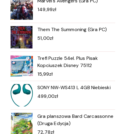
Marvel's Avengers (Gra PC)
149,99
zł
Them The Summoning (Gra PC)
51,00
zł
Trefl Puzzle 54el. Plus Pisak
Kopciuszek Disney 75112
15,99
zł
SONY NW-WS413 L 4GB Niebieski
499,00
zł
Gra planszowa Bard Carcassonne
(Druga Edycja)
72,78
zł