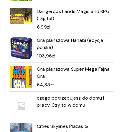
Dangerous Lands Magic and RPG
(Digital)
6,99
zł
Gra planszowa Hanabi (edycja
polska)
103,96
zł
Gra planszowa Super Mega Fajna
Gra
64,38
zł
czego potrzebujesz do domu i
pracy. Czy to w domu
Cities Skylines Plazas &