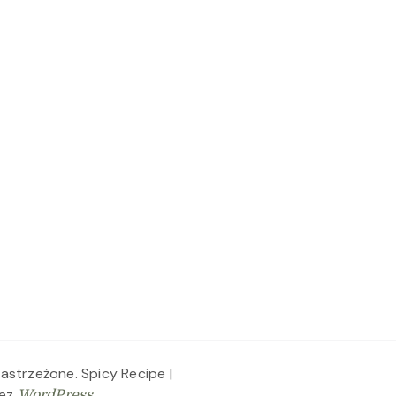
zastrzeżone.
Spicy Recipe |
zez
.
WordPress