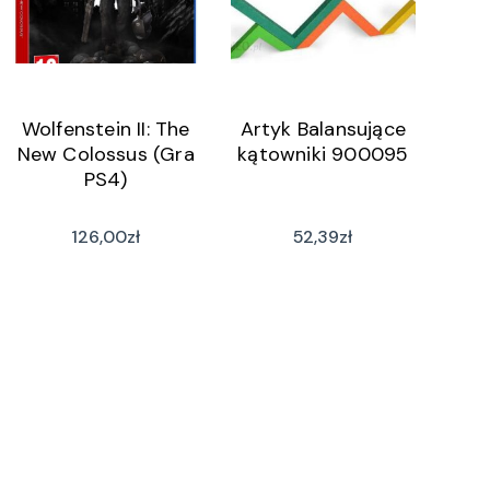
Wolfenstein II: The
Artyk Balansujące
New Colossus (Gra
kątowniki 900095
PS4)
126,00
zł
52,39
zł