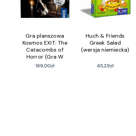
Gra planszowa
Huch & Friends
Kosmos EXIT: The
Greek Salad
Catacombs of
(wersja niemiecka)
Horror (Gra W
Wersji Angielskiej)
169,00
zł
45,29
zł