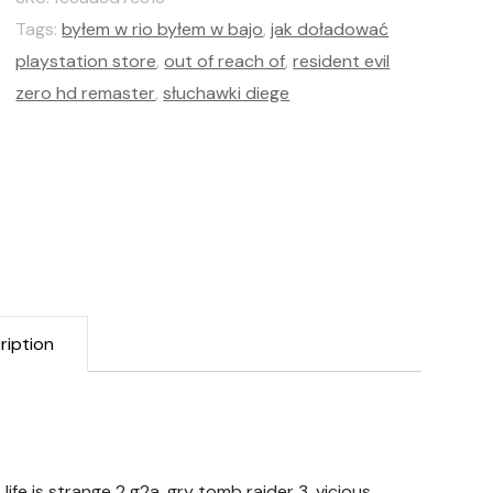
Tags:
byłem w rio byłem w bajo
,
jak doładować
playstation store
,
out of reach of
,
resident evil
zero hd remaster
,
słuchawki diege
ription
ife is strange 2 g2a, gry tomb raider 3, vicious