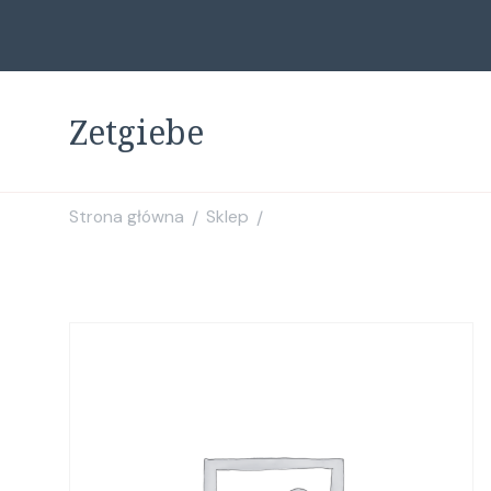
Zetgiebe
Strona główna
Sklep
/
/