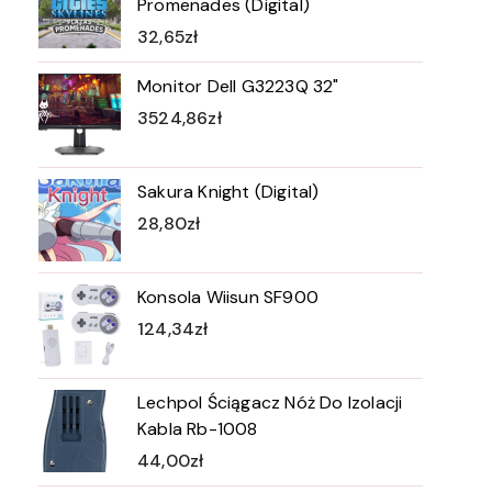
Promenades (Digital)
32,65
zł
Monitor Dell G3223Q 32"
3524,86
zł
Sakura Knight (Digital)
28,80
zł
Konsola Wiisun SF900
124,34
zł
Lechpol Ściągacz Nóż Do Izolacji
Kabla Rb-1008
44,00
zł