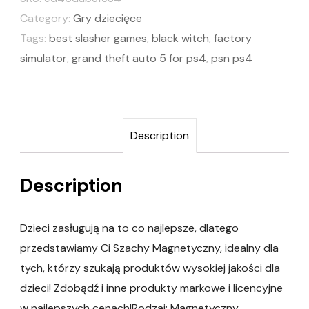
Category:
Gry dziecięce
Tags:
best slasher games
,
black witch
,
factory
simulator
,
grand theft auto 5 for ps4
,
psn ps4
Description
Description
Dzieci zasługują na to co najlepsze, dlatego
przedstawiamy Ci Szachy Magnetyczny, idealny dla
tych, którzy szukają produktów wysokiej jakości dla
dzieci! Zdobądź i inne produkty markowe i licencyjne
w najlepszych cenach!Rodzaj: Magnetyczny…