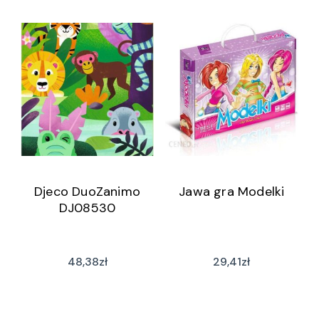
Djeco DuoZanimo
Jawa gra Modelki
DJ08530
48,38
zł
29,41
zł