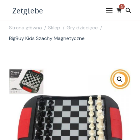
0
Zetgiebe
Strona główna
Sklep
Gry dziecięce
/
/
/
BigBuy Kids Szachy Magnetyczne