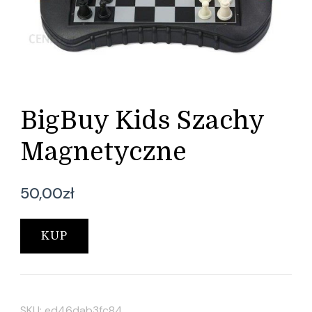
BigBuy Kids Szachy
Magnetyczne
50,00
zł
KUP
SKU:
ed46dab3fc84