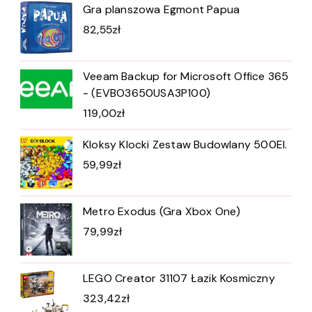
Gra planszowa Egmont Papua
82,55
zł
Veeam Backup for Microsoft Office 365
- (EVBO3650USA3P100)
119,00
zł
Kloksy Klocki Zestaw Budowlany 500El.
59,99
zł
Metro Exodus (Gra Xbox One)
79,99
zł
LEGO Creator 31107 Łazik Kosmiczny
323,42
zł