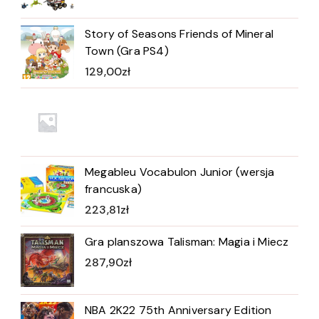
Story of Seasons Friends of Mineral
Town (Gra PS4)
129,00
zł
Megableu Vocabulon Junior (wersja
francuska)
223,81
zł
Gra planszowa Talisman: Magia i Miecz
287,90
zł
NBA 2K22 75th Anniversary Edition