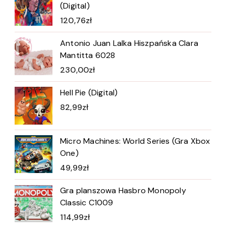
(Digital)
120,76
zł
Antonio Juan Lalka Hiszpańska Clara
Mantitta 6028
230,00
zł
Hell Pie (Digital)
82,99
zł
Micro Machines: World Series (Gra Xbox
One)
49,99
zł
Gra planszowa Hasbro Monopoly
Classic C1009
114,99
zł