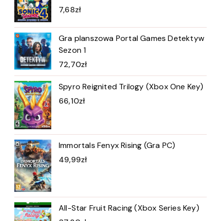
7,68
zł
Gra planszowa Portal Games Detektyw
Sezon 1
72,70
zł
Spyro Reignited Trilogy (Xbox One Key)
66,10
zł
Immortals Fenyx Rising (Gra PC)
49,99
zł
All-Star Fruit Racing (Xbox Series Key)