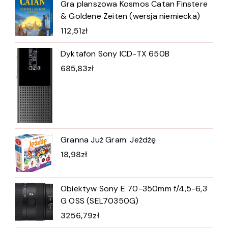
Gra planszowa Kosmos Catan Finstere
& Goldene Zeiten (wersja niemiecka)
112,51
zł
Dyktafon Sony ICD-TX 650B
685,83
zł
Granna Już Gram: Jeżdżę
18,98
zł
Obiektyw Sony E 70-350mm f/4,5-6,3
G OSS (SEL70350G)
3256,79
zł