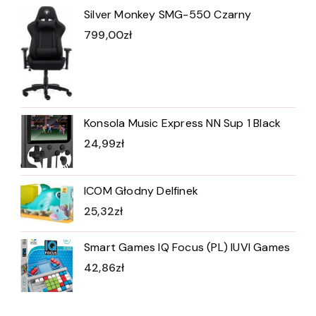
Silver Monkey SMG-550 Czarny
799,00
zł
Konsola Music Express NN Sup 1 Black
24,99
zł
ICOM Głodny Delfinek
25,32
zł
Smart Games IQ Focus (PL) IUVI Games
42,86
zł