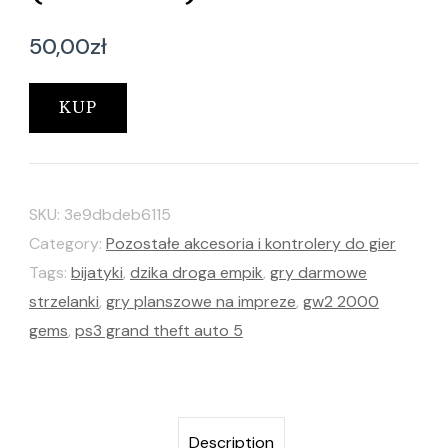
50,00
zł
KUP
SKU:
3e9dbdeb6115
Category:
Pozostałe akcesoria i kontrolery do gier
Tags:
bijatyki
,
dzika droga empik
,
gry darmowe
strzelanki
,
gry planszowe na impreze
,
gw2 2000
gems
,
ps3 grand theft auto 5
Description