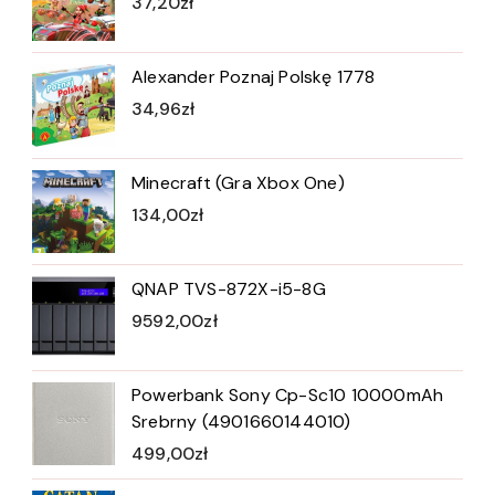
37,20
zł
Alexander Poznaj Polskę 1778
34,96
zł
Minecraft (Gra Xbox One)
134,00
zł
QNAP TVS-872X-i5-8G
9592,00
zł
Powerbank Sony Cp-Sc10 10000mAh
Srebrny (4901660144010)
499,00
zł