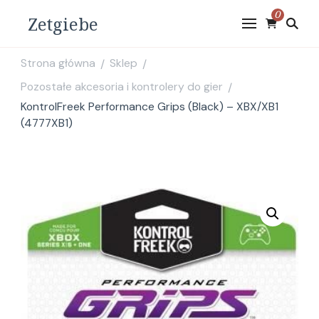
0
Zetgiebe
Strona główna
Sklep
/
/
Pozostałe akcesoria i kontrolery do gier
/
KontrolFreek Performance Grips (Black) – XBX/XB1
(4777XB1)