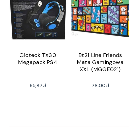
Gioteck TX30
Bt21 Line Friends
Megapack PS4
Mata Gamingowa
XXL (MGGE021)
65,87
zł
78,00
zł