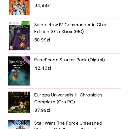
34,99
zł
Saints Row IV Commander in Chief
Edition (Gra Xbox 360)
58,99
zł
RuneScape Starter Pack (Digital)
42,43
zł
Europa Universalis III: Chronicles
Complete (Gra PC)
87,99
zł
Star Wars The Force Unleashed