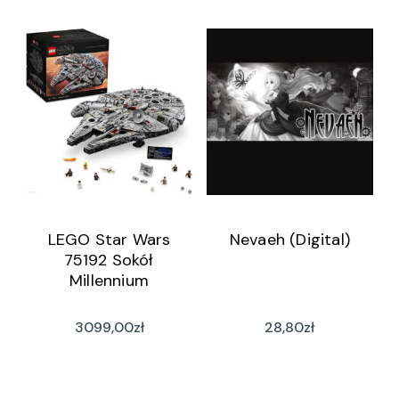
LEGO Star Wars
Nevaeh (Digital)
75192 Sokół
Millennium
3099,00
zł
28,80
zł