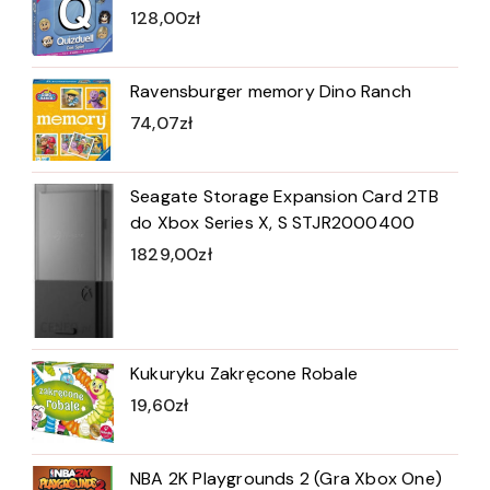
128,00
zł
Ravensburger memory Dino Ranch
74,07
zł
Seagate Storage Expansion Card 2TB
do Xbox Series X, S STJR2000400
1829,00
zł
Kukuryku Zakręcone Robale
19,60
zł
NBA 2K Playgrounds 2 (Gra Xbox One)