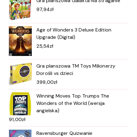
Gra planszowa Galakta Na Straganie
97,94
zł
Age of Wonders 3 Deluxe Edition
Upgrade (Digital)
25,54
zł
Gra planszowa TM Toys Milionerzy
Dorośli vs dzieci
399,00
zł
Winning Moves Top Trumps The
Wonders of the World (wersja
angielska)
91,00
zł
Ravensburger Quizwanie