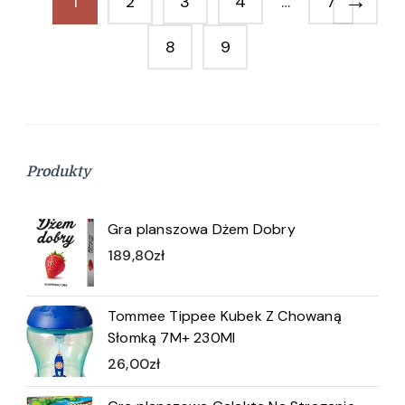
→
1
2
3
4
…
7
8
9
Produkty
Gra planszowa Dżem Dobry
189,80
zł
Tommee Tippee Kubek Z Chowaną
Słomką 7M+ 230Ml
26,00
zł