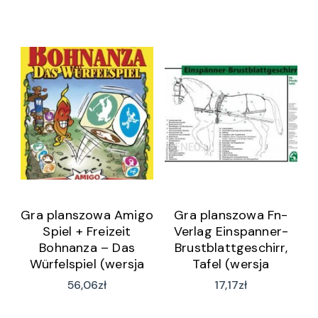
multiwersum 25-
letniej historii serii.
Zobacz oryginalne
sekwencje walk
Power Rangers w
nowej
Gra planszowa Amigo
Gra planszowa Fn-
Spiel + Freizeit
Verlag Einspanner-
Bohnanza – Das
Brustblattgeschirr,
Würfelspiel (wersja
Tafel (wersja
niemiecka)
niemiecka)
56,06
zł
17,17
zł