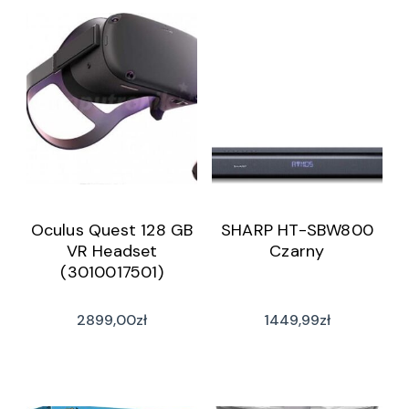
Oculus Quest 128 GB
SHARP HT-SBW800
VR Headset
Czarny
(3010017501)
2899,00
zł
1449,99
zł