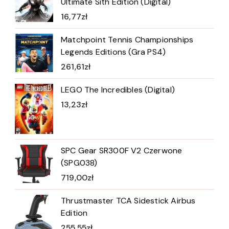
Ultimate Sith Edition (Digital)
16,77
zł
Matchpoint Tennis Championships
Legends Editions (Gra PS4)
261,61
zł
LEGO The Incredibles (Digital)
13,23
zł
SPC Gear SR300F V2 Czerwone
(SPG038)
719,00
zł
Thrustmaster TCA Sidestick Airbus
Edition
255,55
zł