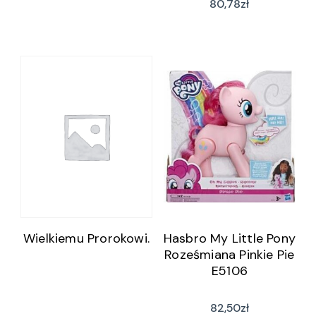
80,78
zł
Wielkiemu Prorokowi.
Hasbro My Little Pony
Roześmiana Pinkie Pie
E5106
82,50
zł