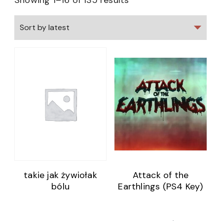
Showing 1–16 of 135 results
takie jak żywiołak
Attack of the
bólu
Earthlings (PS4 Key)