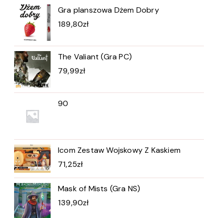
Gra planszowa Dżem Dobry
189,80
zł
The Valiant (Gra PC)
79,99
zł
90
Icom Zestaw Wojskowy Z Kaskiem
71,25
zł
Mask of Mists (Gra NS)
139,90
zł