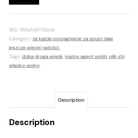
SKU:
169a5d07bbca
Category:
że każde pociągnięcie za spust daje
jeszcze więcej radości.
Tags:
dzika droga empik
,
matrix agent smith
,
plik sfv
,
władcy wojny
Description
Description