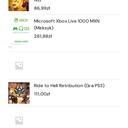
86,99
zł
Microsoft Xbox Live 1000 MXN
(Meksyk)
281,88
zł
Ride to Hell Retribution (Gra PS3)
111,00
zł