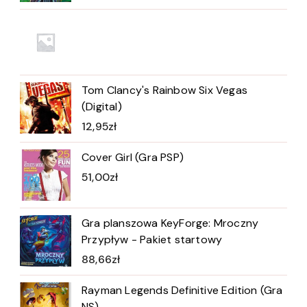
Tom Clancy's Rainbow Six Vegas
(Digital)
12,95
zł
Cover Girl (Gra PSP)
51,00
zł
Gra planszowa KeyForge: Mroczny
Przypływ - Pakiet startowy
88,66
zł
Rayman Legends Definitive Edition (Gra
NS)