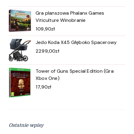
Gra planszowa Phalanx Games
Viticulture Winobranie
109,90
zł
Jedo Koda X45 Głęboko Spacerowy
2299,00
zł
Tower of Guns Special Edition (Gra
Xbox One)
17,90
zł
Ostatnie wpisy