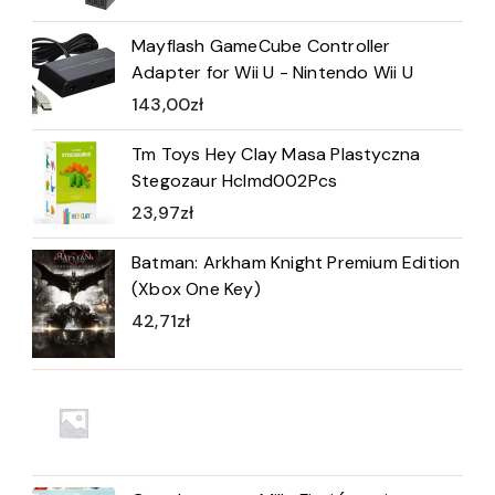
Mayflash GameCube Controller
Adapter for Wii U - Nintendo Wii U
143,00
zł
Tm Toys Hey Clay Masa Plastyczna
Stegozaur Hclmd002Pcs
23,97
zł
Batman: Arkham Knight Premium Edition
(Xbox One Key)
42,71
zł