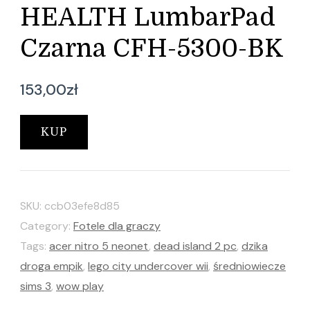
HEALTH LumbarPad
Czarna CFH-5300-BK
153,00
zł
KUP
SKU:
ccb03efe8d85
Category:
Fotele dla graczy
Tags:
acer nitro 5 neonet
,
dead island 2 pc
,
dzika
droga empik
,
lego city undercover wii
,
średniowiecze
sims 3
,
wow play