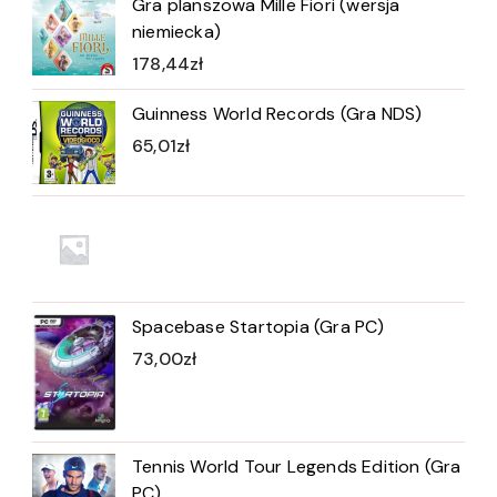
Gra planszowa Mille Fiori (wersja
niemiecka)
178,44
zł
Guinness World Records (Gra NDS)
65,01
zł
Spacebase Startopia (Gra PC)
73,00
zł
Tennis World Tour Legends Edition (Gra
PC)