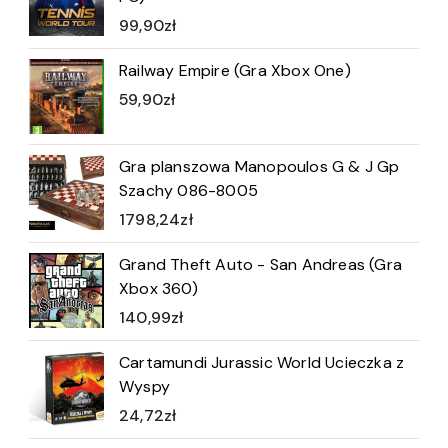
99,90
zł
Railway Empire (Gra Xbox One)
59,90
zł
Gra planszowa Manopoulos G & J Gp
Szachy 086-8005
1798,24
zł
Grand Theft Auto - San Andreas (Gra
Xbox 360)
140,99
zł
Cartamundi Jurassic World Ucieczka z
Wyspy
24,72
zł