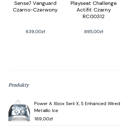
Sense7 Vanguard
Playseat Challenge
Czarno-Czerwony
Actifit Czarny
RC00312
639,00
zł
895,00
zł
Produkty
Power A Xbox Serii X, S Enhanced Wired
Metallic Ice
169,00
zł