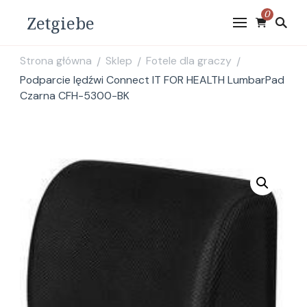
0
Zetgiebe
Strona główna
Sklep
Fotele dla graczy
/
/
/
Podparcie lędźwi Connect IT FOR HEALTH LumbarPad
Czarna CFH-5300-BK