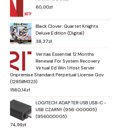
60,00
zł
Black Clover: Quartet Knights
Deluxe Edition (Digital)
38,37
zł
Veritas Essential 12 Months
Renewal For System Recovery
Virtual Ed Win 1 Host Server
Onpremise Standard Perpetual License Gov
(12858M323)
1580,14
zł
LOGITECH ADAPTER USB USB-C -
USB CZARNY (956-000005)
(956000005)
74,99
zł