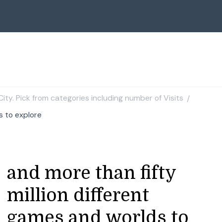
ity. Pick from categories including number of Visits
/
s to explore
and more than fifty
million different
games and worlds to