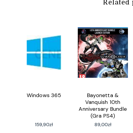
Related 
Windows 365
Bayonetta &
Vanquish 10th
Anniversary Bundle
(Gra PS4)
159,90
zł
89,00
zł