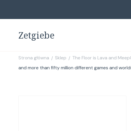
Zetgiebe
Strona główna
Sklep
The Floor is Lava and MeepC
/
/
and more than fifty million different games and world