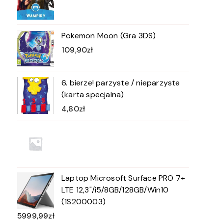
Pokemon Moon (Gra 3DS)
109,90
zł
6. bierze! parzyste / nieparzyste
(karta specjalna)
4,80
zł
Laptop Microsoft Surface PRO 7+
LTE 12,3"/i5/8GB/128GB/Win10
(1S200003)
5999,99
zł