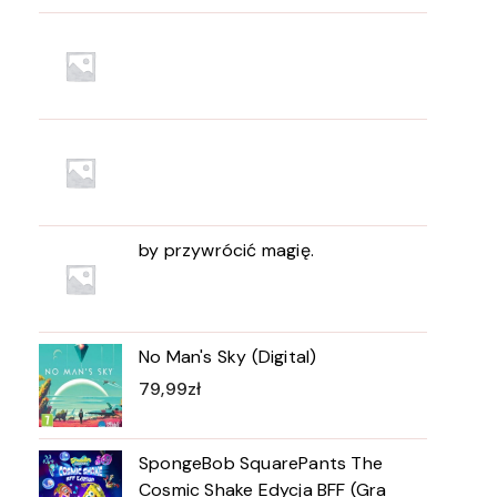
by przywrócić magię.
No Man's Sky (Digital)
79,99
zł
SpongeBob SquarePants The
Cosmic Shake Edycja BFF (Gra