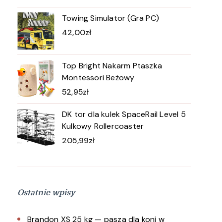
Towing Simulator (Gra PC)
42,00
zł
Top Bright Nakarm Ptaszka
Montessori Beżowy
52,95
zł
DK tor dla kulek SpaceRail Level 5
Kulkowy Rollercoaster
205,99
zł
Ostatnie wpisy
Brandon XS 25 kg — pasza dla koni w