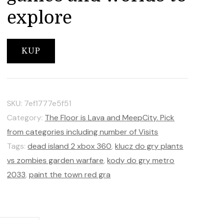
explore
KUP
SKU:
7ef1777e5f51
Category:
The Floor is Lava and MeepCity. Pick
from categories including number of Visits
Tags:
dead island 2 xbox 360
,
klucz do gry plants
vs zombies garden warfare
,
kody do gry metro
2033
,
paint the town red gra