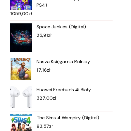
PS4)
1059,00
zł
Space Junkies (Digital)
25,91
zł
Nasza Księgarnia Rolnicy
17,16
zł
Huawei Freebuds 4i Biały
327,00
zł
The Sims 4 Wampiry (Digital)
83,57
zł