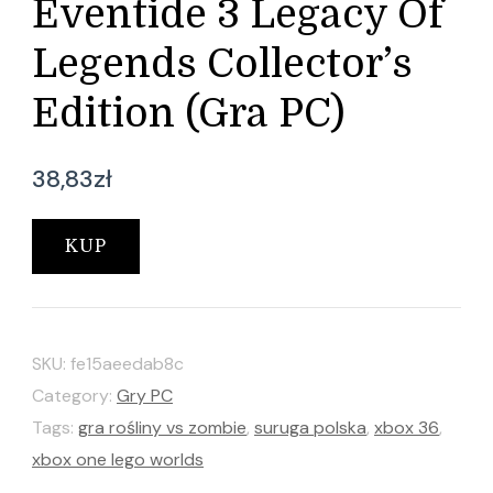
Eventide 3 Legacy Of
Legends Collector’s
Edition (Gra PC)
38,83
zł
KUP
SKU:
fe15aeedab8c
Category:
Gry PC
Tags:
gra rośliny vs zombie
,
suruga polska
,
xbox 36
,
xbox one lego worlds