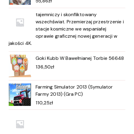
55,86
zł
tajemniczy i skonfliktowany
wszechświat. Przemierzaj przestrzenie i
stacje kosmiczne we wspaniałej
oprawie graficznej nowej generacji w
jakości 4K.
Goki Kubb W Bawełnianej Torbie 56648
136,50
zł
Farming Simulator 2013 (Symulator
Farmy 2013) (Gra PC)
110,25
zł