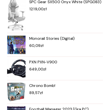
SPC Gear SX500 Onyx White (SPG083)
1219,00
zł
Monorail Stories (Digital)
60,09
zł
PXN PXN-V900
649,00
zł
Chrono Bomb!
89,57
zł
Football Manager 2023 (Gra PC)