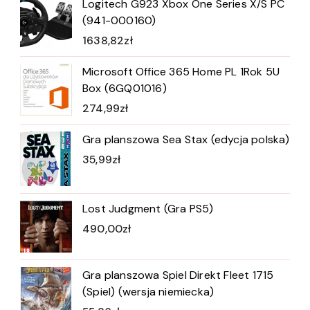
Logitech G923 Xbox One Series X/S PC
(941-000160)
1638,82
zł
Microsoft Office 365 Home PL 1Rok 5U
Box (6GQ01016)
274,99
zł
Gra planszowa Sea Stax (edycja polska)
35,99
zł
Lost Judgment (Gra PS5)
490,00
zł
Gra planszowa Spiel Direkt Fleet 1715
(Spiel) (wersja niemiecka)