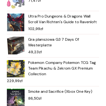
71,47
zł
Ultra Pro Dungeons & Dragons Wall
Scroll Van Richten's Guide to Ravenloft
102,99
zł
Gra planszowa G3 7 Days Of
Westerplatte
49,23
zł
Pokemon Company Pokemon TCG Tag
Team Pikachu & Zekrom GX Premium
Collection
229,99
zł
Smoke and Sacrifice (Xbox One Key)
86,50
zł