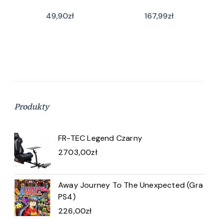
49,90
zł
167,99
zł
Produkty
FR-TEC Legend Czarny
2703,00
zł
Away Journey To The Unexpected (Gra
PS4)
226,00
zł