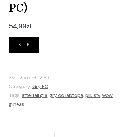
PC)
54,99
zł
KUP
SKU:
2ca7e652f831
Category:
Gry PC
Tags:
afterfall gra
,
gry do laptopa
,
plik sfv
,
wow
gilneas