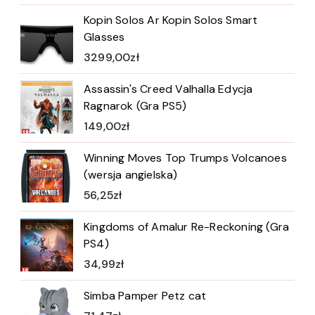
Kopin Solos Ar Kopin Solos Smart
Glasses
3299,00
zł
Assassin's Creed Valhalla Edycja
Ragnarok (Gra PS5)
149,00
zł
Winning Moves Top Trumps Volcanoes
(wersja angielska)
56,25
zł
Kingdoms of Amalur Re-Reckoning (Gra
PS4)
34,99
zł
Simba Pamper Petz cat