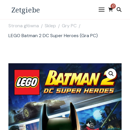
0
Zetgiebe
Strona główna
Sklep
Gry PC
/
/
/
LEGO Batman 2 DC Super Heroes (Gra PC)