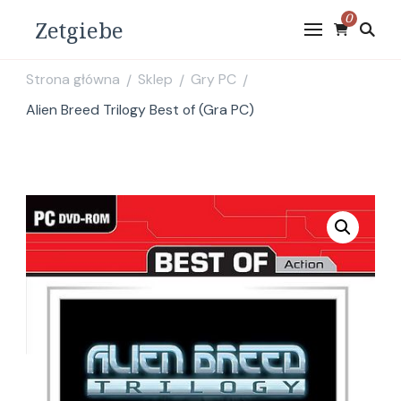
0
Zetgiebe
Strona główna
Sklep
Gry PC
/
/
/
Alien Breed Trilogy Best of (Gra PC)