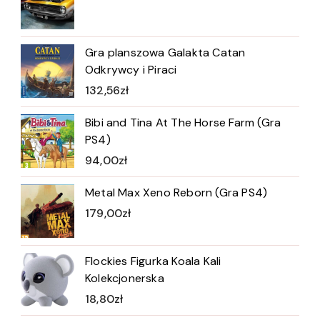
Gra planszowa Galakta Catan
Odkrywcy i Piraci
132,56
zł
Bibi and Tina At The Horse Farm (Gra
PS4)
94,00
zł
Metal Max Xeno Reborn (Gra PS4)
179,00
zł
Flockies Figurka Koala Kali
Kolekcjonerska
18,80
zł