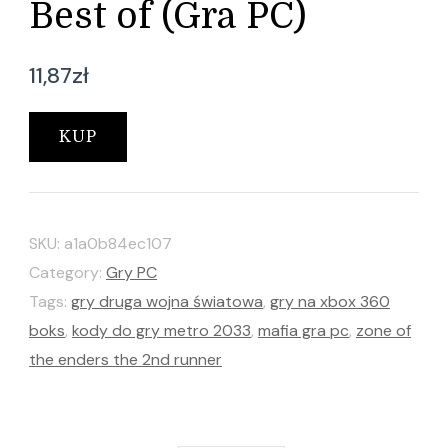
Best of (Gra PC)
11,87
zł
KUP
SKU:
a1a0b84ec107
Category:
Gry PC
Tags:
gry druga wojna światowa
,
gry na xbox 360
boks
,
kody do gry metro 2033
,
mafia gra pc
,
zone of
the enders the 2nd runner