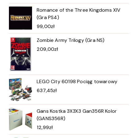
Romance of the Three Kingdoms XIV
(Gra PS4)
99,00
zł
Zombie Army Trilogy (Gra NS)
209,00
zł
LEGO City 60198 Pociąg towarowy
637,45
zł
Gans Kostka 3X3X3 Gan356R Kolor
(GANS356R)
12,99
zł