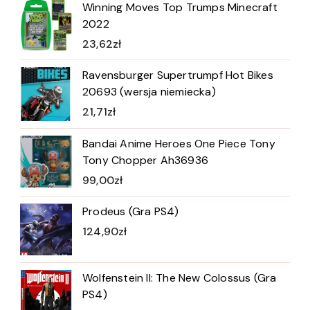
Winning Moves Top Trumps Minecraft
2022
23,62
zł
Ravensburger Supertrumpf Hot Bikes
20693 (wersja niemiecka)
21,71
zł
Bandai Anime Heroes One Piece Tony
Tony Chopper Ah36936
99,00
zł
Prodeus (Gra PS4)
124,90
zł
Wolfenstein II: The New Colossus (Gra
PS4)