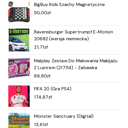
BigBuy Kids Szachy Magnetyczne
50,00
zł
Ravensburger Supertrumpf E-Motion
20682 (wersja niemiecka)
21,71
zł
Malplay Zestaw Do Malowania Makijażu
Z Lustrem (217114) - Zabawka
69,90
zł
FIFA 20 (Gra PS4)
174,87
zł
Monster Sanctuary (Digital)
13,61
zł