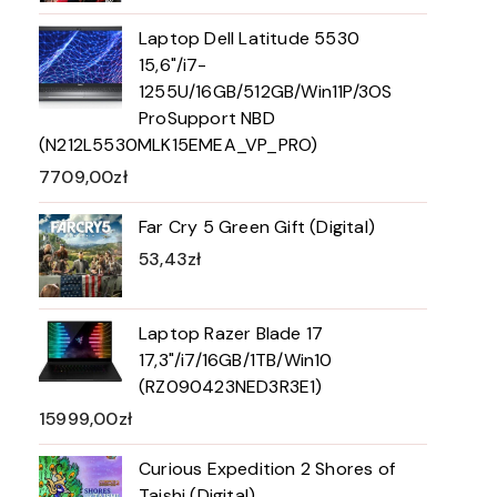
Laptop Dell Latitude 5530
15,6"/i7-
1255U/16GB/512GB/Win11P/3OS
ProSupport NBD
(N212L5530MLK15EMEA_VP_PRO)
7709,00
zł
Far Cry 5 Green Gift (Digital)
53,43
zł
Laptop Razer Blade 17
17,3"/i7/16GB/1TB/Win10
(RZ090423NED3R3E1)
15999,00
zł
Curious Expedition 2 Shores of
Taishi (Digital)