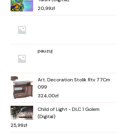
20,99
zł
pauzuj
Art. Decoration Stolik Rtv 77Cm
099
324,00
zł
Child of Light - DLC 1 Golem
(Digital)
25,99
zł