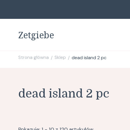
Zetgiebe
Strona główna
Sklep
dead island 2 pc
/
/
dead island 2 pc
Pokazuje: 1 - 10 z 120 artykułów