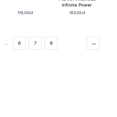
Infinite Power
(wersja polska)
119,00
zł
163,52
zł
→
…
6
7
8