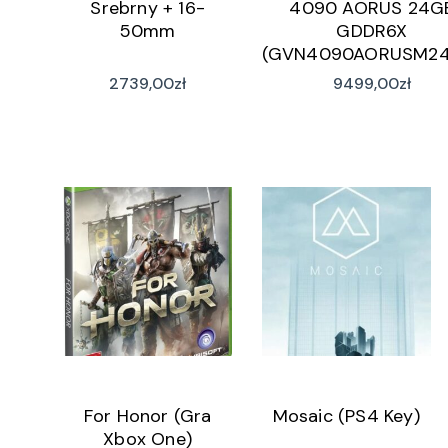
Srebrny + 16-
4090 AORUS 24G
50mm
GDDR6X
(GVN4090AORUSM24
2739,00
zł
9499,00
zł
For Honor (Gra
Mosaic (PS4 Key)
Xbox One)