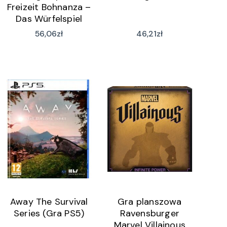
Freizeit Bohnanza –
Das Würfelspiel
(wersja niemiecka)
56,06
zł
46,21
zł
Away The Survival
Gra planszowa
Series (Gra PS5)
Ravensburger
Marvel Villainous