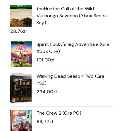
theHunter: Call of the Wild -
Vurhonga Savanna (Xbox Series
Key)
28,76
zł
Spirit: Lucky's Big Adventure (Gra
Xbox One)
101,00
zł
Walking Dead Season Two (Gra
PS3)
234,00
zł
The Crew 2 (Gra PC)
69,77
zł