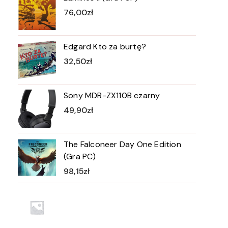
76,00
zł
Edgard Kto za burtę?
32,50
zł
Sony MDR-ZX110B czarny
49,90
zł
The Falconeer Day One Edition
(Gra PC)
98,15
zł