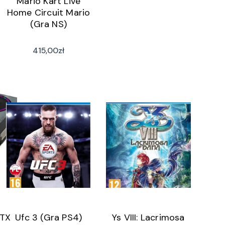
Mario Kart Live
Home Circuit Mario
(Gra NS)
415,00
zł
RTX
Ufc 3 (Gra PS4)
Ys VIII: Lacrimosa