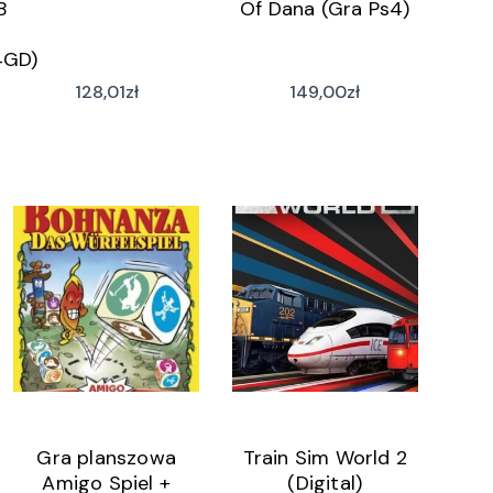
B
Of Dana (Gra Ps4)
GD)
128,01
zł
149,00
zł
Gra planszowa
Train Sim World 2
Amigo Spiel +
(Digital)