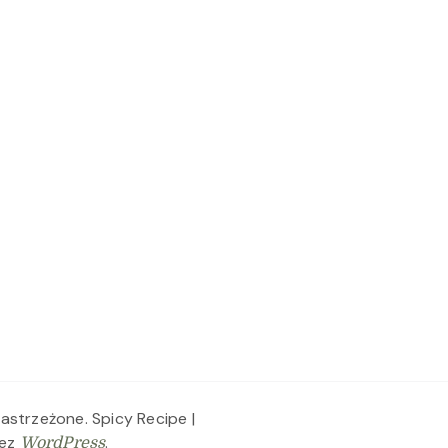
zastrzeżone.
Spicy Recipe |
zez
.
WordPress