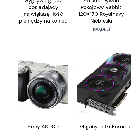
wygrywa gracz
Strado Dywan
posiadający
Pokojowy Rabbit
największą ilość
120X170 Royalnavy
pieniędzy na koniec
Niebieski
gry.
199,99
zł
Sony A6000
Gigabyte GeForce 