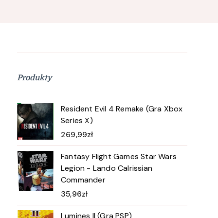
Produkty
Resident Evil 4 Remake (Gra Xbox
Series X)
269,99
zł
Fantasy Flight Games Star Wars
Legion - Lando Calrissian
Commander
35,96
zł
Lumines II (Gra PSP)