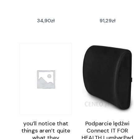
34,90
zł
91,29
zł
you’ll notice that
Podparcie lędźwi
things aren’t quite
Connect IT FOR
what they
HEALTH LumbarPad