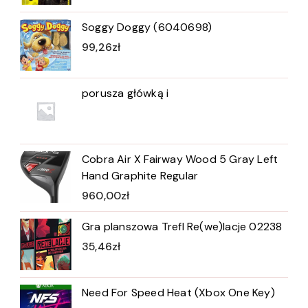
Soggy Doggy (6040698)
99,26
zł
porusza główką i
Cobra Air X Fairway Wood 5 Gray Left
Hand Graphite Regular
960,00
zł
Gra planszowa Trefl Re(we)lacje 02238
35,46
zł
Need For Speed Heat (Xbox One Key)