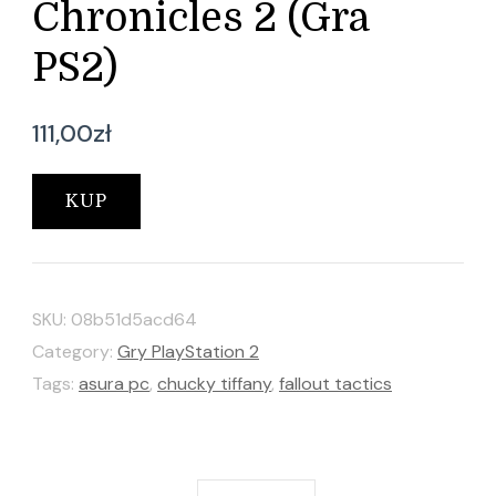
Chronicles 2 (Gra
PS2)
111,00
zł
KUP
SKU:
08b51d5acd64
Category:
Gry PlayStation 2
Tags:
asura pc
,
chucky tiffany
,
fallout tactics