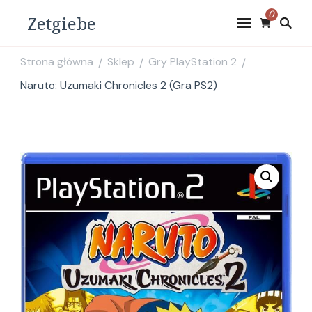
0
Zetgiebe
Strona główna
Sklep
Gry PlayStation 2
/
/
/
Naruto: Uzumaki Chronicles 2 (Gra PS2)