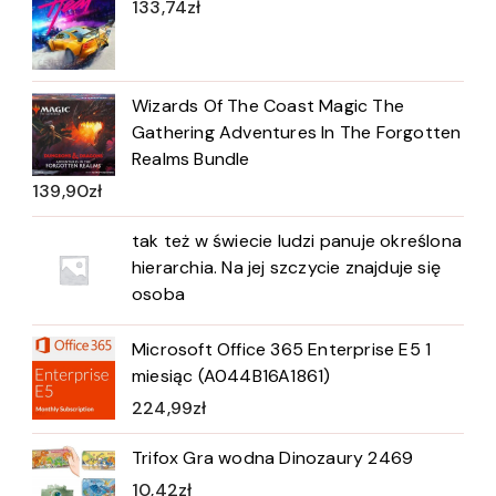
133,74
zł
Wizards Of The Coast Magic The
Gathering Adventures In The Forgotten
Realms Bundle
139,90
zł
tak też w świecie ludzi panuje określona
hierarchia. Na jej szczycie znajduje się
osoba
Microsoft Office 365 Enterprise E5 1
miesiąc (A044B16A1861)
224,99
zł
Trifox Gra wodna Dinozaury 2469
10,42
zł