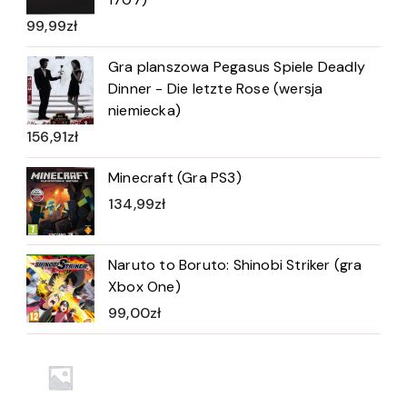
99,99
zł
Gra planszowa Pegasus Spiele Deadly
Dinner - Die letzte Rose (wersja
niemiecka)
156,91
zł
Minecraft (Gra PS3)
134,99
zł
Naruto to Boruto: Shinobi Striker (gra
Xbox One)
99,00
zł