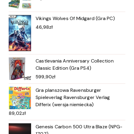
Vikings Wolves Of Midgard (Gra PC)
46,98
zł
Castlevania Anniversary Collection
Classic Edition (Gra PS4)
599,90
zł
Gra planszowa Ravensburger
Spieleverlag Ravensburger Verlag
Differix (wersja niemiecka)
89,02
zł
Genesis Carbon 500 Ultra Blaze (NPG-
1707)