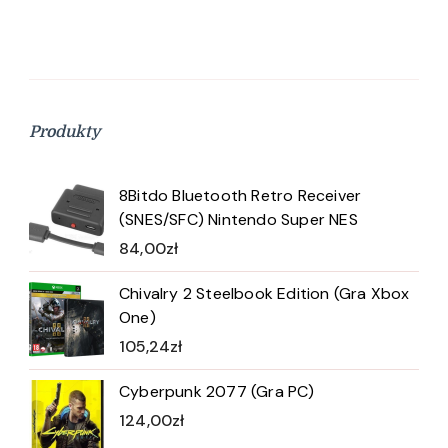
Produkty
8Bitdo Bluetooth Retro Receiver
(SNES/SFC) Nintendo Super NES
84,00
zł
Chivalry 2 Steelbook Edition (Gra Xbox
One)
105,24
zł
Cyberpunk 2077 (Gra PC)
124,00
zł