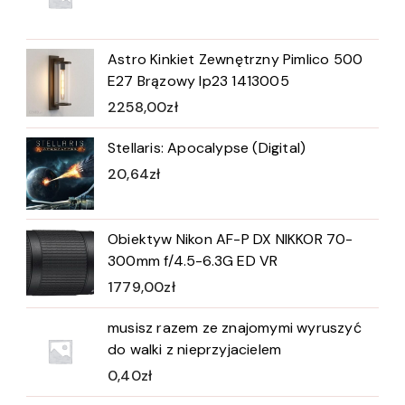
Astro Kinkiet Zewnętrzny Pimlico 500
E27 Brązowy Ip23 1413005
2258,00
zł
Stellaris: Apocalypse (Digital)
20,64
zł
Obiektyw Nikon AF-P DX NIKKOR 70-
300mm f/4.5-6.3G ED VR
1779,00
zł
musisz razem ze znajomymi wyruszyć
do walki z nieprzyjacielem
0,40
zł