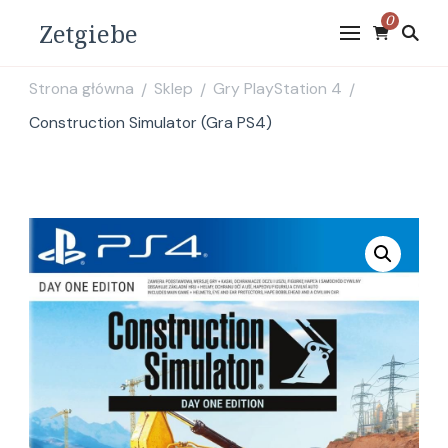
0
Zetgiebe
Strona główna
Sklep
Gry PlayStation 4
/
/
/
Construction Simulator (Gra PS4)