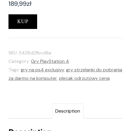
189,99
zł
KUP
SKU:
5426d2fbcd8a
Category:
Gry PlayStation 4
Tags:
gry na ps4 exclusivy
,
gry strzelanki do pobrania
za darmo na komputer
,
plecak odrzutowy cena
Description