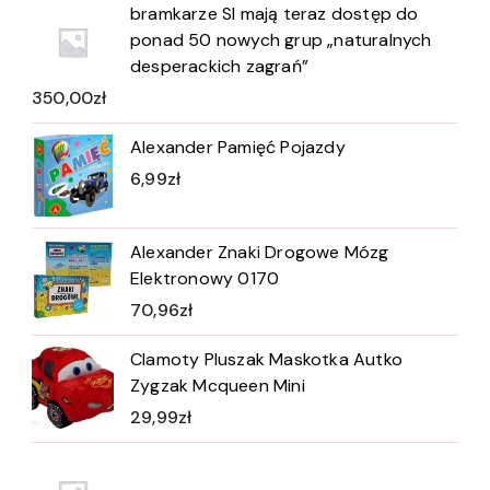
bramkarze SI mają teraz dostęp do
ponad 50 nowych grup „naturalnych
desperackich zagrań”
350,00
zł
Alexander Pamięć Pojazdy
6,99
zł
Alexander Znaki Drogowe Mózg
Elektronowy 0170
70,96
zł
Clamoty Pluszak Maskotka Autko
Zygzak Mcqueen Mini
29,99
zł