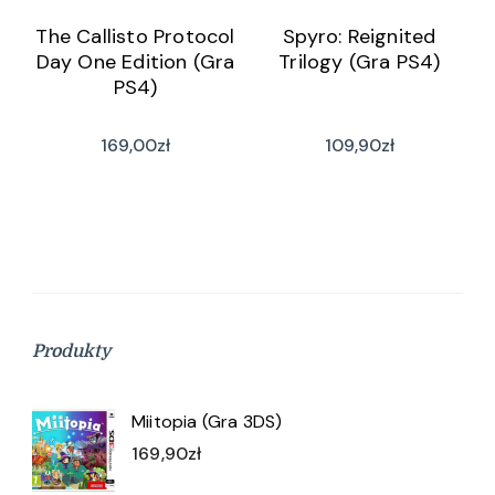
The Callisto Protocol
Spyro: Reignited
Day One Edition (Gra
Trilogy (Gra PS4)
PS4)
169,00
zł
109,90
zł
Produkty
Miitopia (Gra 3DS)
169,90
zł