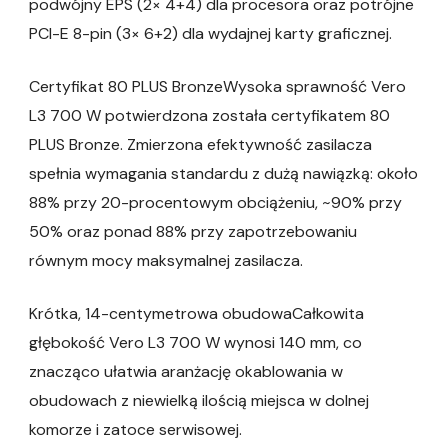
podwójny EPS (2× 4+4) dla procesora oraz potrójne
PCI-E 8-pin (3× 6+2) dla wydajnej karty graficznej.
Certyfikat 80 PLUS BronzeWysoka sprawność Vero
L3 700 W potwierdzona została certyfikatem 80
PLUS Bronze. Zmierzona efektywność zasilacza
spełnia wymagania standardu z dużą nawiązką: około
88% przy 20-procentowym obciążeniu, ~90% przy
50% oraz ponad 88% przy zapotrzebowaniu
równym mocy maksymalnej zasilacza.
Krótka, 14-centymetrowa obudowaCałkowita
głębokość Vero L3 700 W wynosi 140 mm, co
znacząco ułatwia aranżację okablowania w
obudowach z niewielką ilością miejsca w dolnej
komorze i zatoce serwisowej.