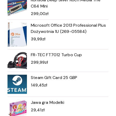
C64 Mini
299,00
zł
Microsoft Office 2013 Professional Plus
Dożywotnia 1U (269-05584)
39,99
zł
FR-TEC FT7012 Turbo Cup
299,99
zł
Steam Gift Card 25 GBP
149,45
zł
Jawa gra Modelki
29,41
zł