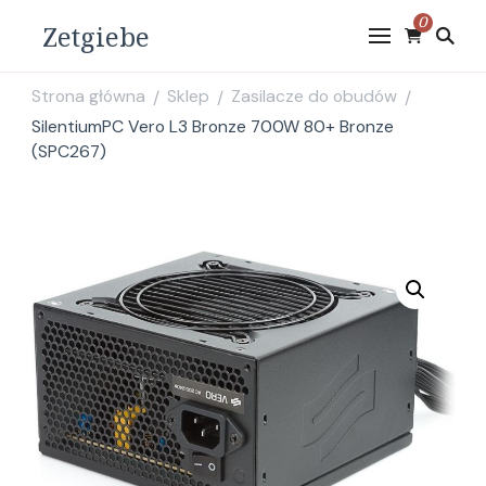
0
Zetgiebe
Strona główna
Sklep
Zasilacze do obudów
/
/
/
SilentiumPC Vero L3 Bronze 700W 80+ Bronze
(SPC267)