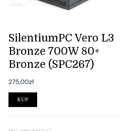
SilentiumPC Vero L3
Bronze 700W 80+
Bronze (SPC267)
275,00
zł
KUP
SKU:
cd6fc3d02ac7