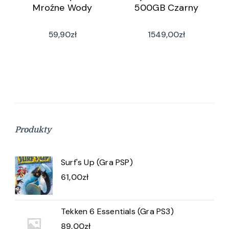
Mroźne Wody
500GB Czarny
59,90
zł
1549,00
zł
Produkty
Surf's Up (Gra PSP)
61,00
zł
Tekken 6 Essentials (Gra PS3)
89,00
zł