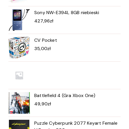
Sony NW-E394L 8GB niebieski
427,96
zł
CV Pocket
35,00
zł
Battlefield 4 (Gra Xbox One)
49,90
zł
Puzzle Cyberpunk 2077 Keyart Female