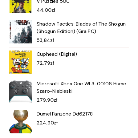
V Puzzles 500
44,00
zł
Shadow Tactics: Blades of The Shogun
(Shogun Edition) (Gra PC)
53,84
zł
Cuphead (Digital)
72,79
zł
Microsoft Xbox One WL3-00106 Hume
Szaro-Niebieski
279,90
zł
Dumel Fanzone Dd62178
224,90
zł