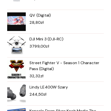
QV (Digital)
28,80
zł
DJI Mini 3 (DJI-RC)
3799,00
zł
Street Fighter V - Season 1 Character
Pass (Digital)
32,32
zł
Lindy LE400W Szary
244,50
zł
Konsola Deep Silver Koch Media The