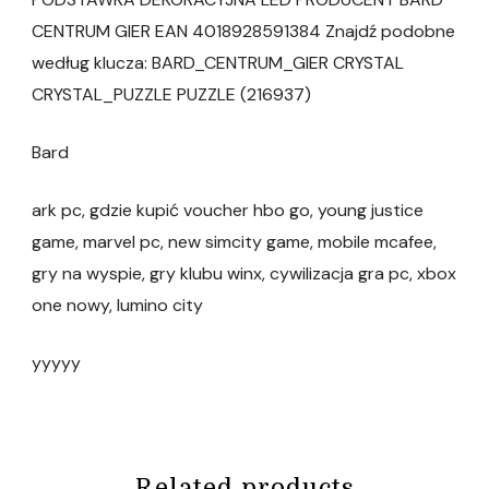
CENTRUM GIER EAN 4018928591384 Znajdź podobne
według klucza: BARD_CENTRUM_GIER CRYSTAL
CRYSTAL_PUZZLE PUZZLE (216937)
Bard
ark pc, gdzie kupić voucher hbo go, young justice
game, marvel pc, new simcity game, mobile mcafee,
gry na wyspie, gry klubu winx, cywilizacja gra pc, xbox
one nowy, lumino city
yyyyy
Related products