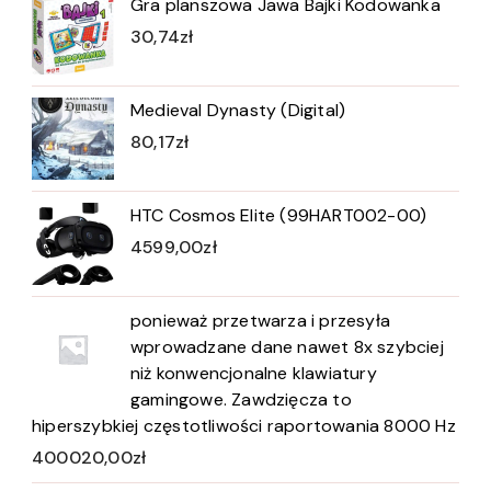
Gra planszowa Jawa Bajki Kodowanka
30,74
zł
Medieval Dynasty (Digital)
80,17
zł
HTC Cosmos Elite (99HART002-00)
4599,00
zł
ponieważ przetwarza i przesyła
wprowadzane dane nawet 8x szybciej
niż konwencjonalne klawiatury
gamingowe. Zawdzięcza to
hiperszybkiej częstotliwości raportowania 8000 Hz
400020,00
zł