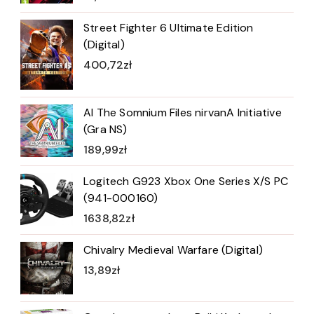
Street Fighter 6 Ultimate Edition
(Digital)
400,72
zł
AI The Somnium Files nirvanA Initiative
(Gra NS)
189,99
zł
Logitech G923 Xbox One Series X/S PC
(941-000160)
1638,82
zł
Chivalry Medieval Warfare (Digital)
13,89
zł