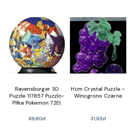
Ravensburger 3D
Hcm Crystal Puzzle –
Puzzle 117857 Puzzlo-
Winogrono Czarne
Piłka Pokemon 72El.
69,60
zł
31,93
zł