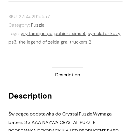
SKU:
27f4a291d5a7
Category:
Puzzle
Tags:
gry familijne pc
,
pobierz sims 4
,
symulator kozy
ps3
,
the legend of zelda gra
,
truckers 2
Description
Description
Świecąca podstawka do Crystal Puzzle.Wymaga
baterii: 3 x AAA NAZWA CRYSTAL PUZZLE
PODSTAWKA DEKORACYJNA LED PRODUCENT BARD