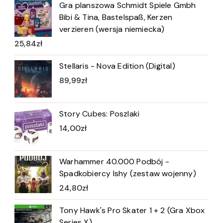
Gra planszowa Schmidt Spiele Gmbh
Bibi & Tina, Bastelspaß, Kerzen
verzieren (wersja niemiecka)
25,84
zł
Stellaris - Nova Edition (Digital)
89,99
zł
Story Cubes: Poszlaki
14,00
zł
Warhammer 40.000 Podbój -
Spadkobiercy Ishy (zestaw wojenny)
24,80
zł
Tony Hawk's Pro Skater 1 + 2 (Gra Xbox
Series X)