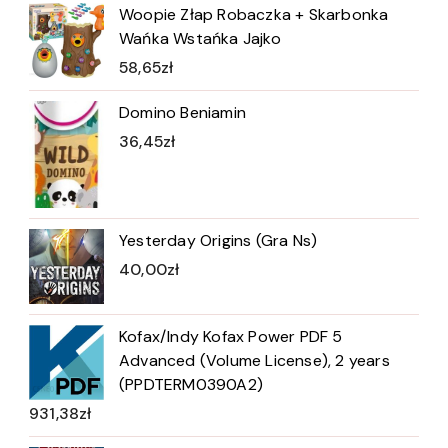
Woopie Złap Robaczka + Skarbonka
Wańka Wstańka Jajko
58,65
zł
Domino Beniamin
36,45
zł
Yesterday Origins (Gra Ns)
40,00
zł
Kofax/Indy Kofax Power PDF 5
Advanced (Volume License), 2 years
(PPDTERM0390A2)
931,38
zł