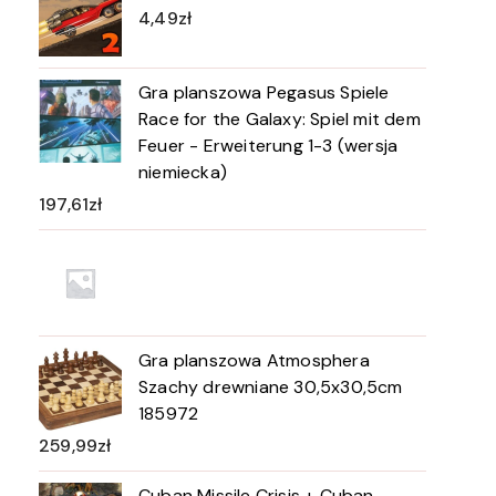
4,49
zł
Gra planszowa Pegasus Spiele
Race for the Galaxy: Spiel mit dem
Feuer - Erweiterung 1-3 (wersja
niemiecka)
197,61
zł
Gra planszowa Atmosphera
Szachy drewniane 30,5x30,5cm
185972
259,99
zł
Cuban Missile Crisis + Cuban