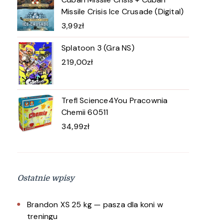
Missile Crisis Ice Crusade (Digital)
3,99
zł
Splatoon 3 (Gra NS)
219,00
zł
Trefl Science4You Pracownia
Chemii 60511
34,99
zł
Ostatnie wpisy
Brandon XS 25 kg — pasza dla koni w
treningu