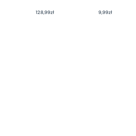
128,99
zł
9,99
zł