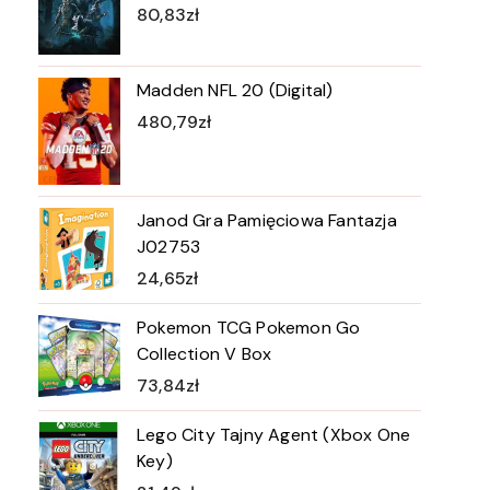
80,83
zł
Madden NFL 20 (Digital)
480,79
zł
Janod Gra Pamięciowa Fantazja
J02753
24,65
zł
Pokemon TCG Pokemon Go
Collection V Box
73,84
zł
Lego City Tajny Agent (Xbox One
Key)