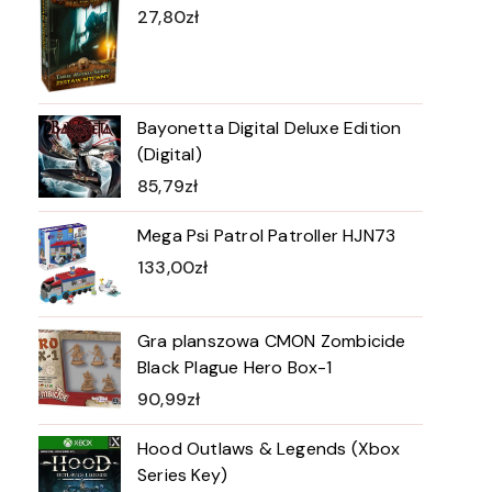
27,80
zł
Bayonetta Digital Deluxe Edition
(Digital)
85,79
zł
Mega Psi Patrol Patroller HJN73
133,00
zł
Gra planszowa CMON Zombicide
Black Plague Hero Box-1
90,99
zł
Hood Outlaws & Legends (Xbox
Series Key)