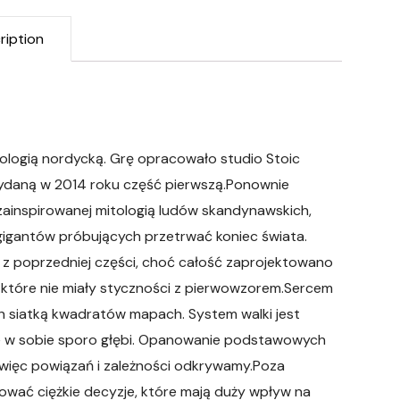
ription
ologią nordycką. Grę opracowało studio Stoic
wydaną w 2014 roku część pierwszą.Ponownie
 zainspirowanej mitologią ludów skandynawskich,
igantów próbujących przetrwać koniec świata.
z poprzedniej części, choć całość zaprojektowano
, które nie miały styczności z pierwowzorem.Sercem
h siatką kwadratów mapach. System walki jest
je w sobie sporo głębi. Opanowanie podstawowych
m więc powiązań i zależności odkrywamy.Poza
ować ciężkie decyzje, które mają duży wpływ na