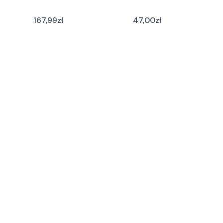
167,99
zł
47,00
zł