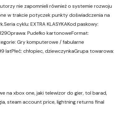
autorzy nie zapomnieli również o systemie rozwoju
e w trakcie potyczek punkty doświadczenia na
yk.Seria cyklu: EXTRA KLASYKAKod paskowy:
829Oprawa: Pudełko kartonoweFormat:
egorie: Gry komputerowe / fabularne
9 latPłeć: chłopiec, dziewczynkaGrupa towarowa:
e na xbox one, jaki telewizor do gier, tol barad,
a, steam account price, lightning returns final