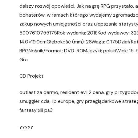
dalszy rozwój opowieści. Jak na grę RPG przystało, 
bohaterów, w ramach którego wydajemy zgromadzon
zakup nowych umiejętności oraz ulepszanie statyst
5907610755175Rok wydania: 2018Kod wydawcy: 32
14.0×19.0cmGłębokość (mm): 26Waga: 0.175Dział/Kat
RPGNośnik/Format: DVD-ROMJęzyki: polskiWiek: 15-9
Gra
CD Projekt
outlast za darmo, resident evil 2 cena, gry przygodow
smuggler cda, rp europe, gry przeglądarkowe strategi
fantasy xiii ps3
yyyyy