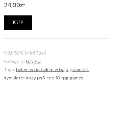
24,99
zł
KUP
SKU:
58f604b578e8
Category:
Gry PC
Tags:
byłem w rio byłem w bajo
,
gameloft
,
symulator kozy ps3
,
top 10 rpg games