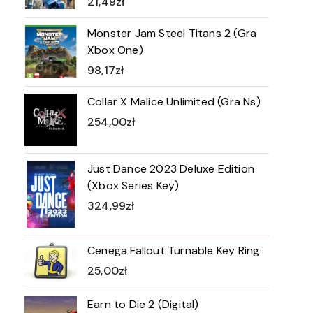
21,49
zł
Monster Jam Steel Titans 2 (Gra
Xbox One)
98,17
zł
Collar X Malice Unlimited (Gra Ns)
254,00
zł
Just Dance 2023 Deluxe Edition
(Xbox Series Key)
324,99
zł
Cenega Fallout Turnable Key Ring
25,00
zł
Earn to Die 2 (Digital)