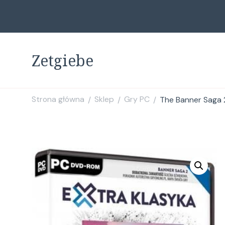
Zetgiebe
Strona główna
Sklep
Gry PC
The Banner Saga 2
/
/
/