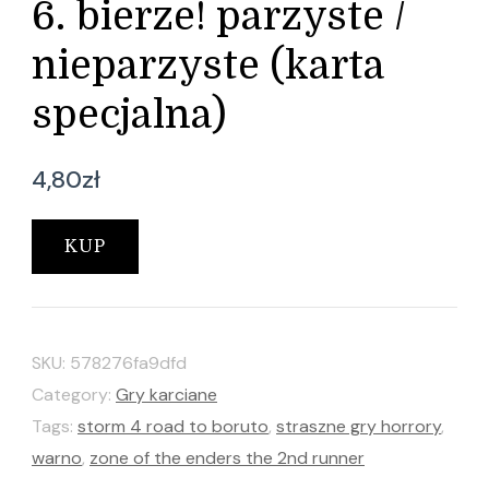
6. bierze! parzyste /
nieparzyste (karta
specjalna)
4,80
zł
KUP
SKU:
578276fa9dfd
Category:
Gry karciane
Tags:
storm 4 road to boruto
,
straszne gry horrory
,
warno
,
zone of the enders the 2nd runner