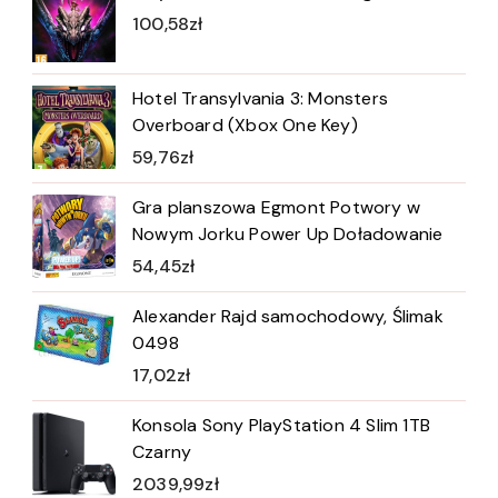
100,58
zł
Hotel Transylvania 3: Monsters
Overboard (Xbox One Key)
59,76
zł
Gra planszowa Egmont Potwory w
Nowym Jorku Power Up Doładowanie
54,45
zł
Alexander Rajd samochodowy, Ślimak
0498
17,02
zł
Konsola Sony PlayStation 4 Slim 1TB
Czarny
2039,99
zł