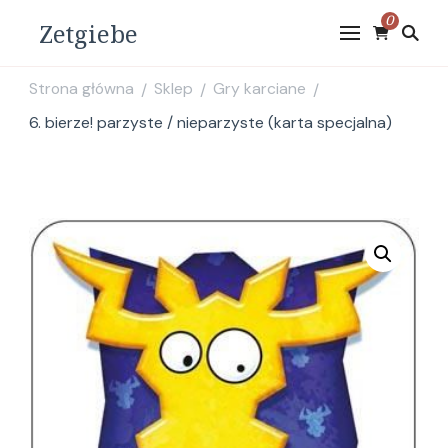
0
Zetgiebe
Strona główna
Sklep
Gry karciane
/
/
/
6. bierze! parzyste / nieparzyste (karta specjalna)