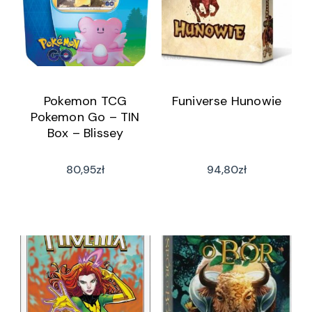
Pokemon TCG
Funiverse Hunowie
Pokemon Go – TIN
Box – Blissey
80,95
zł
94,80
zł