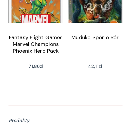
Fantasy Flight Games
Muduko Spór o Bór
Marvel Champions
Phoenix Hero Pack
71,86
zł
42,11
zł
Produkty