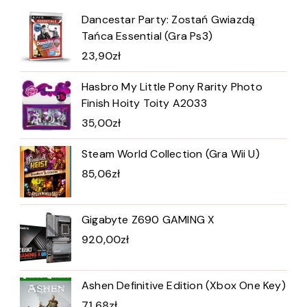
Dancestar Party: Zostań Gwiazdą
Tańca Essential (Gra Ps3)
23,90
zł
Hasbro My Little Pony Rarity Photo
Finish Hoity Toity A2033
35,00
zł
Steam World Collection (Gra Wii U)
85,06
zł
Gigabyte Z690 GAMING X
920,00
zł
Ashen Definitive Edition (Xbox One Key)
71,68
zł