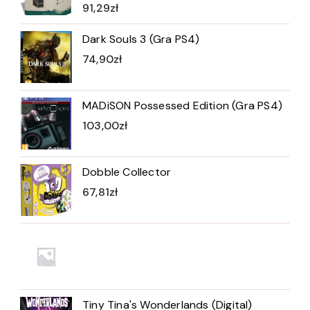
91,29
zł
Dark Souls 3 (Gra PS4)
74,90
zł
MADiSON Possessed Edition (Gra PS4)
103,00
zł
Dobble Collector
67,81
zł
Tiny Tina's Wonderlands (Digital)