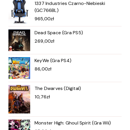
1337 Industries Czarno-Niebieski
(GC766BL)
965,00
zł
Dead Space (Gra PS5)
269,00
zł
KeyWe (Gra PS4)
86,00
zł
The Dwarves (Digital)
10,76
zł
Monster High: Ghoul Spirit (Gra Wii)