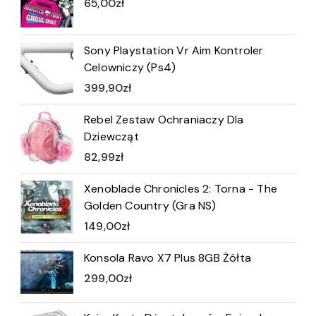
65,00
zł
Sony Playstation Vr Aim Kontroler
Celowniczy (Ps4)
399,90
zł
Rebel Zestaw Ochraniaczy Dla
Dziewcząt
82,99
zł
Xenoblade Chronicles 2: Torna - The
Golden Country (Gra NS)
149,00
zł
Konsola Ravo X7 Plus 8GB Żółta
299,00
zł