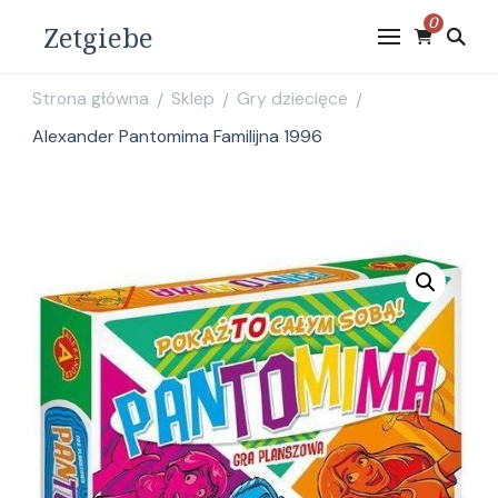
0
Zetgiebe
Strona główna
Sklep
Gry dziecięce
/
/
/
Alexander Pantomima Familijna 1996