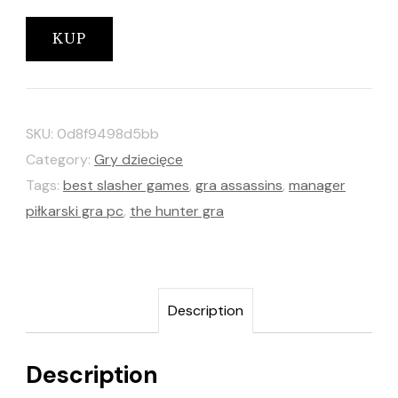
KUP
SKU:
0d8f9498d5bb
Category:
Gry dziecięce
Tags:
best slasher games
,
gra assassins
,
manager
piłkarski gra pc
,
the hunter gra
Description
Description