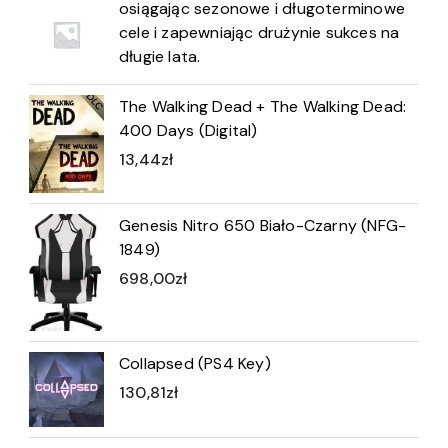
osiągając sezonowe i długoterminowe
cele i zapewniając drużynie sukces na
długie lata.
The Walking Dead + The Walking Dead:
400 Days (Digital)
13,44
zł
Genesis Nitro 650 Biało-Czarny (NFG-
1849)
698,00
zł
Collapsed (PS4 Key)
130,81
zł