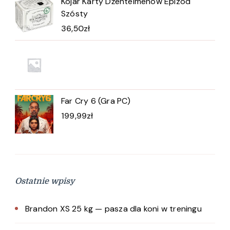
Kojar Karty Dżentelmenów Epizod
Szósty
36,50
zł
Far Cry 6 (Gra PC)
199,99
zł
Ostatnie wpisy
Brandon XS 25 kg — pasza dla koni w treningu