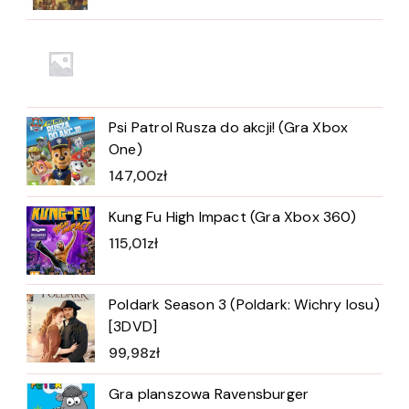
Psi Patrol Rusza do akcji! (Gra Xbox
One)
147,00
zł
Kung Fu High Impact (Gra Xbox 360)
115,01
zł
Poldark Season 3 (Poldark: Wichry losu)
[3DVD]
99,98
zł
Gra planszowa Ravensburger