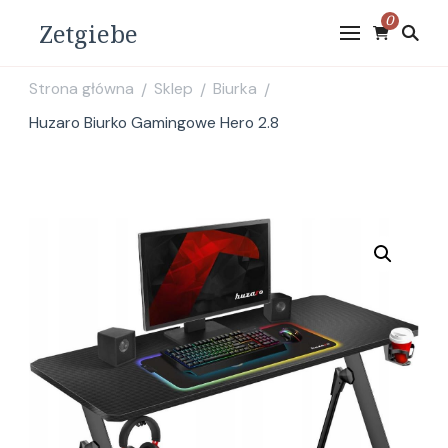
0
Zetgiebe
Strona główna
Sklep
Biurka
/
/
/
Huzaro Biurko Gamingowe Hero 2.8