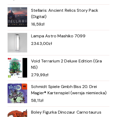
Stellaris: Ancient Relics Story Pack
(Digital)
16,59
zł
Lampa Astro Mashiko 7099
2343,00
zł
Void Terrarium 2 Deluxe Edition (Gra
NS)
279,99
zł
Schmidt Spiele Gmbh Biss 20. Drei
Magier® Kartenspiel (wersja niemiecka)
58,11
zł
Boley Figurka Dinozaur Carnotaurus