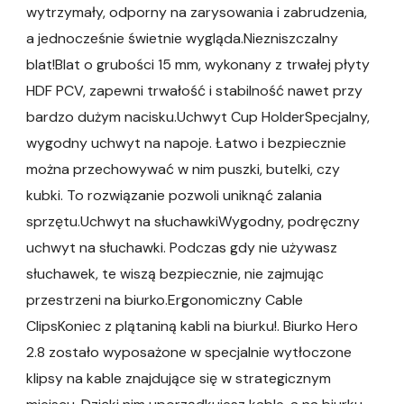
wytrzymały, odporny na zarysowania i zabrudzenia,
a jednocześnie świetnie wygląda.Niezniszczalny
blat!Blat o grubości 15 mm, wykonany z trwałej płyty
HDF PCV, zapewni trwałość i stabilność nawet przy
bardzo dużym nacisku.Uchwyt Cup HolderSpecjalny,
wygodny uchwyt na napoje. Łatwo i bezpiecznie
można przechowywać w nim puszki, butelki, czy
kubki. To rozwiązanie pozwoli uniknąć zalania
sprzętu.Uchwyt na słuchawkiWygodny, podręczny
uchwyt na słuchawki. Podczas gdy nie używasz
słuchawek, te wiszą bezpiecznie, nie zajmując
przestrzeni na biurko.Ergonomiczny Cable
ClipsKoniec z plątaniną kabli na biurku!. Biurko Hero
2.8 zostało wyposażone w specjalnie wytłoczone
klipsy na kable znajdujące się w strategicznym