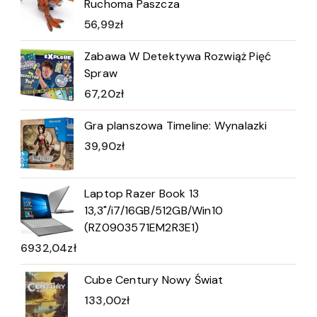
Ruchoma Paszcza
56,99
zł
Zabawa W Detektywa Rozwiąż Pięć
Spraw
67,20
zł
Gra planszowa Timeline: Wynalazki
39,90
zł
Laptop Razer Book 13
13,3"/i7/16GB/512GB/Win10
(RZ0903571EM2R3E1)
6932,04
zł
Cube Century Nowy Świat
133,00
zł