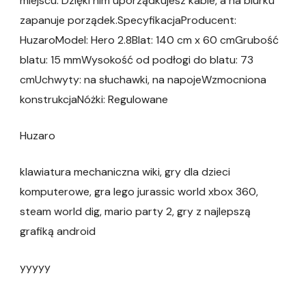
miejscu. Dzięki nim uporządkujesz kable, a na biurku
zapanuje porządek.SpecyfikacjaProducent:
HuzaroModel: Hero 2.8Blat: 140 cm x 60 cmGrubość
blatu: 15 mmWysokość od podłogi do blatu: 73
cmUchwyty: na słuchawki, na napojeWzmocniona
konstrukcjaNóżki: Regulowane
Huzaro
klawiatura mechaniczna wiki, gry dla dzieci
komputerowe, gra lego jurassic world xbox 360,
steam world dig, mario party 2, gry z najlepszą
grafiką android
yyyyy