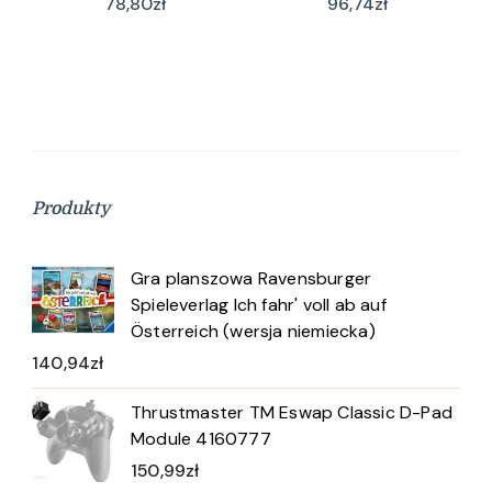
78,80
zł
96,74
zł
Produkty
Gra planszowa Ravensburger
Spieleverlag Ich fahr' voll ab auf
Österreich (wersja niemiecka)
140,94
zł
Thrustmaster TM Eswap Classic D-Pad
Module 4160777
150,99
zł