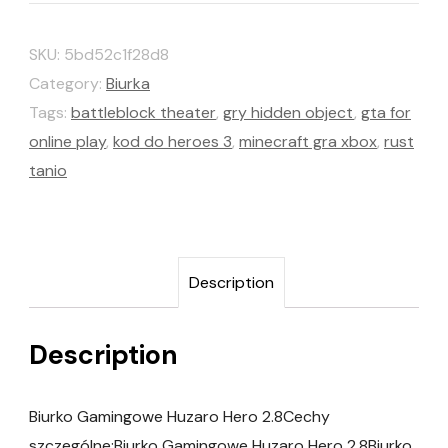
SKU:
5bd52c1f28d8
Category:
Biurka
Tags:
battleblock theater
,
gry hidden object
,
gta for
online play
,
kod do heroes 3
,
minecraft gra xbox
,
rust
tanio
Description
Description
Biurko Gamingowe Huzaro Hero 2.8Cechy
szczególne:Biurko Gamingowe Huzaro Hero 2.8Biurko