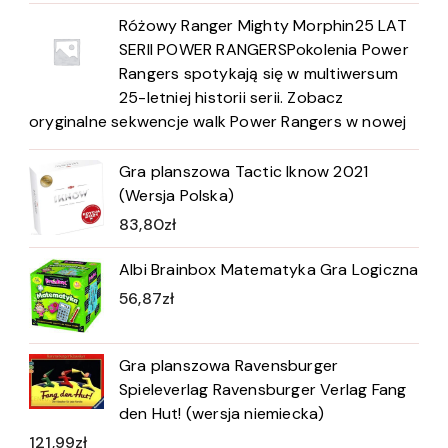
Różowy Ranger Mighty Morphin25 LAT
SERII POWER RANGERSPokolenia Power
Rangers spotykają się w multiwersum
25-letniej historii serii. Zobacz
oryginalne sekwencje walk Power Rangers w nowej
Gra planszowa Tactic Iknow 2021
(Wersja Polska)
83,80
zł
Albi Brainbox Matematyka Gra Logiczna
56,87
zł
Gra planszowa Ravensburger
Spieleverlag Ravensburger Verlag Fang
den Hut! (wersja niemiecka)
121,99
zł