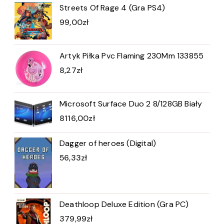
Streets Of Rage 4 (Gra PS4)
99,00
zł
Artyk Piłka Pvc Flaming 230Mm 133855
8,27
zł
Microsoft Surface Duo 2 8/128GB Biały
8116,00
zł
Dagger of heroes (Digital)
56,33
zł
Deathloop Deluxe Edition (Gra PC)
379,99
zł