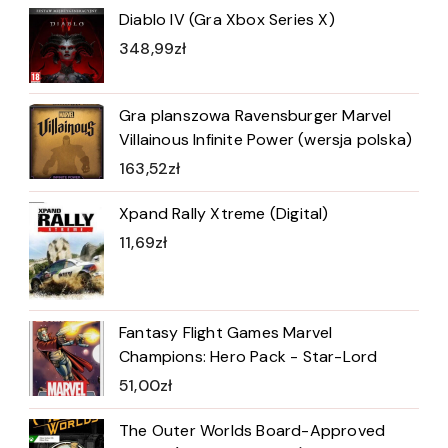
Diablo IV (Gra Xbox Series X)
348,99
zł
Gra planszowa Ravensburger Marvel
Villainous Infinite Power (wersja polska)
163,52
zł
Xpand Rally Xtreme (Digital)
11,69
zł
Fantasy Flight Games Marvel
Champions: Hero Pack - Star-Lord
51,00
zł
The Outer Worlds Board-Approved