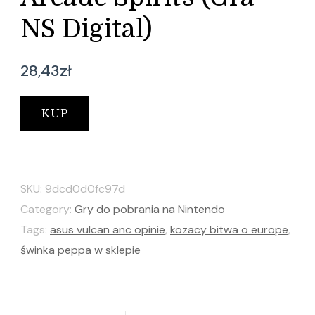
NS Digital)
28,43
zł
KUP
SKU:
9dcd0d0fc97d
Category:
Gry do pobrania na Nintendo
Tags:
asus vulcan anc opinie
,
kozacy bitwa o europe
,
świnka peppa w sklepie