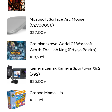
Microsoft Surface Arc Mouse
(CZV00006)
327,00
zł
Gra planszowa World Of Warcraft:
Wrath The Lich King (Edycja Polska)
168,21
zł
Kamera Lamax Kamera Sportowa X9.2
(X92)
635,00
zł
Granna Mama I Ja
18,00
zł