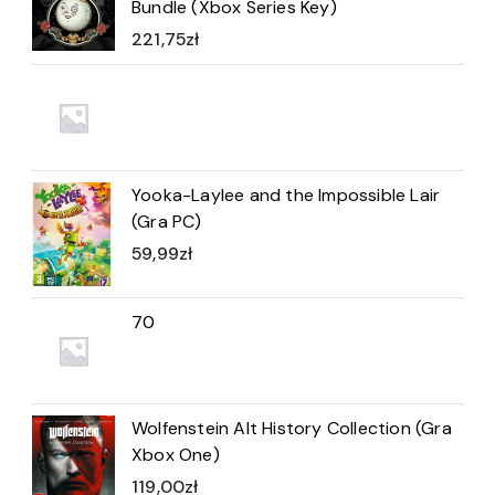
Bundle (Xbox Series Key)
221,75
zł
Yooka-Laylee and the Impossible Lair
(Gra PC)
59,99
zł
70
Wolfenstein Alt History Collection (Gra
Xbox One)
119,00
zł