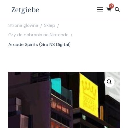
0
Zetgiebe
Strona główna
Sklep
/
/
Gry do pobrania na Nintendo
/
Arcade Spirits (Gra NS Digital)