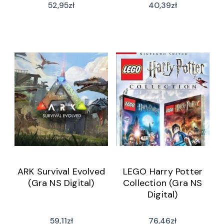
52,95
zł
40,39
zł
ARK Survival Evolved
LEGO Harry Potter
(Gra NS Digital)
Collection (Gra NS
Digital)
59,11
zł
76,46
zł