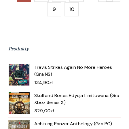
9
10
Produkty
Travis Strikes Again No More Heroes
(Gra NS)
134,90
zł
Skull and Bones Edycja Limitowana (Gra
Xbox Series X)
329,00
zł
Achtung Panzer Anthology (Gra PC)