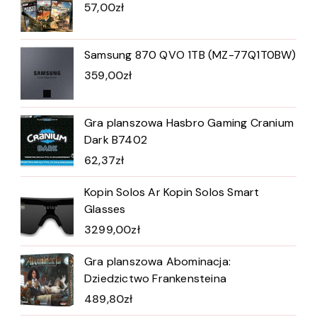
57,00
zł
Samsung 870 QVO 1TB (MZ-77Q1T0BW)
359,00
zł
Gra planszowa Hasbro Gaming Cranium
Dark B7402
62,37
zł
Kopin Solos Ar Kopin Solos Smart
Glasses
3299,00
zł
Gra planszowa Abominacja:
Dziedzictwo Frankensteina
489,80
zł