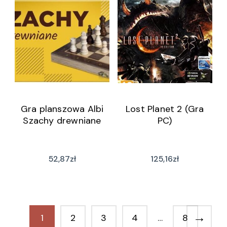
Gra planszowa Albi
Lost Planet 2 (Gra
Szachy drewniane
PC)
52,87
zł
125,16
zł
→
1
2
3
4
…
8