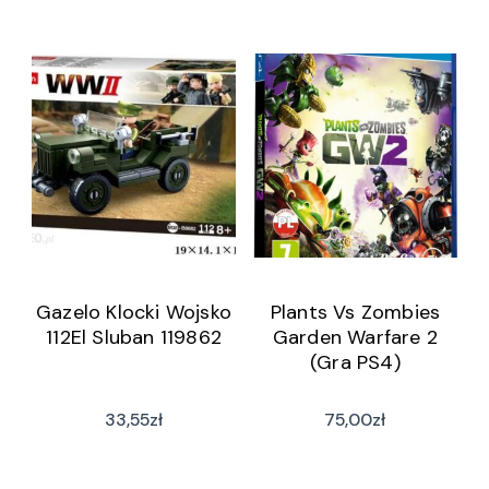
Gazelo Klocki Wojsko
Plants Vs Zombies
112El Sluban 119862
Garden Warfare 2
(Gra PS4)
33,55
zł
75,00
zł