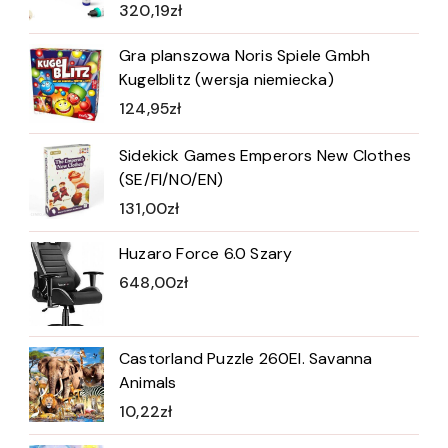
320,19
zł
Gra planszowa Noris Spiele Gmbh
Kugelblitz (wersja niemiecka)
124,95
zł
Sidekick Games Emperors New Clothes
(SE/FI/NO/EN)
131,00
zł
Huzaro Force 6.0 Szary
648,00
zł
Castorland Puzzle 260El. Savanna
Animals
10,22
zł