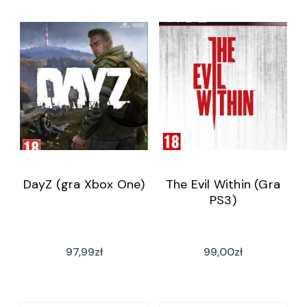
DayZ (gra Xbox One)
The Evil Within (Gra
PS3)
97,99
zł
99,00
zł