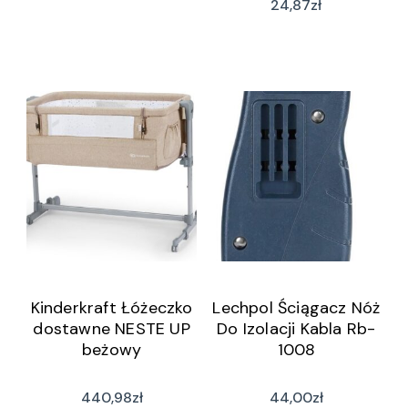
24,87
zł
Kinderkraft Łóżeczko
Lechpol Ściągacz Nóż
dostawne NESTE UP
Do Izolacji Kabla Rb-
beżowy
1008
440,98
zł
44,00
zł