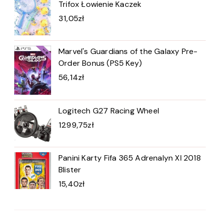
Trifox Łowienie Kaczek
31,05
zł
Marvel's Guardians of the Galaxy Pre-
Order Bonus (PS5 Key)
56,14
zł
Logitech G27 Racing Wheel
1299,75
zł
Panini Karty Fifa 365 Adrenalyn Xl 2018
Blister
15,40
zł