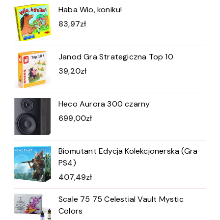
Haba Wio, koniku!
83,97
zł
Janod Gra Strategiczna Top 10
39,20
zł
Heco Aurora 300 czarny
699,00
zł
Biomutant Edycja Kolekcjonerska (Gra
PS4)
407,49
zł
Scale 75 75 Celestial Vault Mystic
Colors