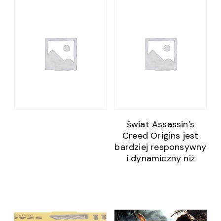
świat Assassin’s
Creed Origins jest
bardziej responsywny
i dynamiczny niż
kiedykolwiek
wcześniej.Każda
postać zachowuje się
w indywidualny
sposób