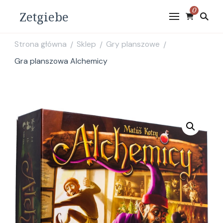
0
Zetgiebe
Strona główna
Sklep
Gry planszowe
/
/
/
Gra planszowa Alchemicy