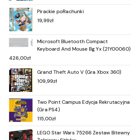
Pirackie poRachunki
19,99
zł
Microsoft Bluetooth Compact
Keyboard And Mouse Bg Yx (21Y00060)
426,00
zł
Grand Theft Auto V (Gra Xbox 360)
109,99
zł
Two Point Campus Edycja Rekrutacyjna
(Gra PS4)
115,00
zł
LEGO Star Wars 75266 Zestaw Bitewny