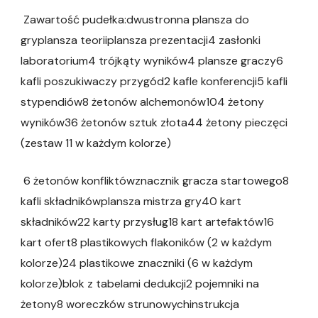
Zawartość pudełka:dwustronna plansza do
gryplansza teoriiplansza prezentacji4 zasłonki
laboratorium4 trójkąty wyników4 plansze graczy6
kafli poszukiwaczy przygód2 kafle konferencji5 kafli
stypendiów8 żetonów alchemonów104 żetony
wyników36 żetonów sztuk złota44 żetony pieczęci
(zestaw 11 w każdym kolorze)
6 żetonów konfliktówznacznik gracza startowego8
kafli składnikówplansza mistrza gry40 kart
składników22 karty przysług18 kart artefaktów16
kart ofert8 plastikowych flakoników (2 w każdym
kolorze)24 plastikowe znaczniki (6 w każdym
kolorze)blok z tabelami dedukcji2 pojemniki na
żetony8 woreczków strunowychinstrukcja