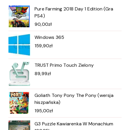
Pure Farming 2018 Day 1 Edition (Gra
PS4)
90,00
zł
Windows 365
159,90
zł
TRUST Primo Touch Zielony
89,99
zł
Goliath Tony Pony The Pony (wersja
hiszpańska)
195,00
zł
G3 Puzzle Kawiarenka W Monachium