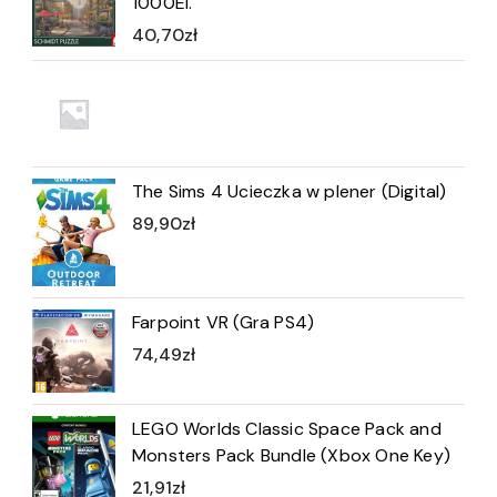
1000El.
40,70
zł
The Sims 4 Ucieczka w plener (Digital)
89,90
zł
Farpoint VR (Gra PS4)
74,49
zł
LEGO Worlds Classic Space Pack and
Monsters Pack Bundle (Xbox One Key)
21,91
zł