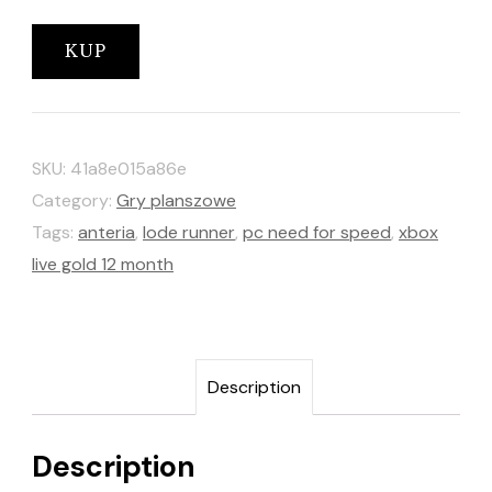
KUP
SKU:
41a8e015a86e
Category:
Gry planszowe
Tags:
anteria
,
lode runner
,
pc need for speed
,
xbox
live gold 12 month
Description
Description