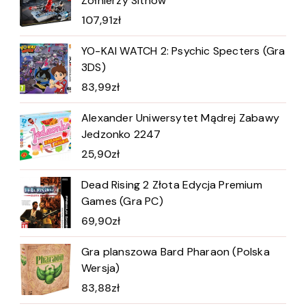
Żołnierzy Sithów
107,91
zł
YO-KAI WATCH 2: Psychic Specters (Gra
3DS)
83,99
zł
Alexander Uniwersytet Mądrej Zabawy
Jedzonko 2247
25,90
zł
Dead Rising 2 Złota Edycja Premium
Games (Gra PC)
69,90
zł
Gra planszowa Bard Pharaon (Polska
Wersja)
83,88
zł