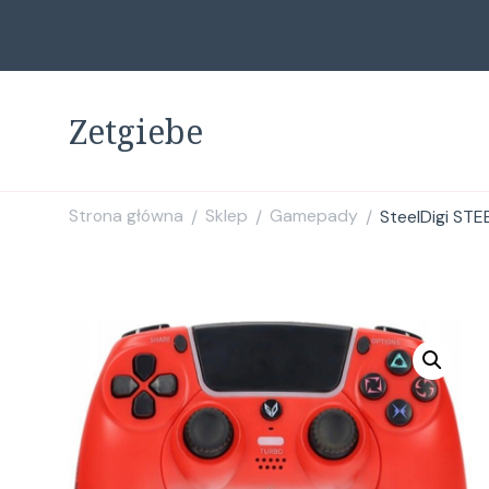
Zetgiebe
Strona główna
Sklep
Gamepady
SteelDigi ST
/
/
/