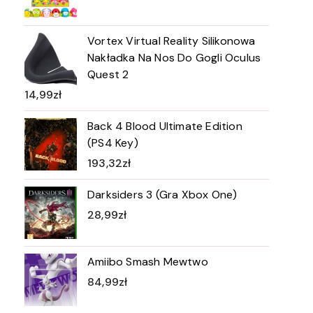
Vortex Virtual Reality Silikonowa
Nakładka Na Nos Do Gogli Oculus
Quest 2
14,99
zł
Back 4 Blood Ultimate Edition
(PS4 Key)
193,32
zł
Darksiders 3 (Gra Xbox One)
28,99
zł
Amiibo Smash Mewtwo
84,99
zł