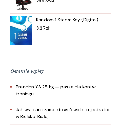
399,00
zł
Random 1 Steam Key (Digital)
3,27
zł
Ostatnie wpisy
Brandon XS 25 kg — pasza dla koni w
treningu
Jak wybrać i zamontować wideorejestrator
w Bielsku-Białej