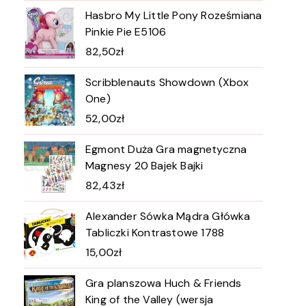
Hasbro My Little Pony Roześmiana
Pinkie Pie E5106
82,50
zł
Scribblenauts Showdown (Xbox
One)
52,00
zł
Egmont Duża Gra magnetyczna
Magnesy 20 Bajek Bajki
82,43
zł
Alexander Sówka Mądra Główka
Tabliczki Kontrastowe 1788
15,00
zł
Gra planszowa Huch & Friends
King of the Valley (wersja