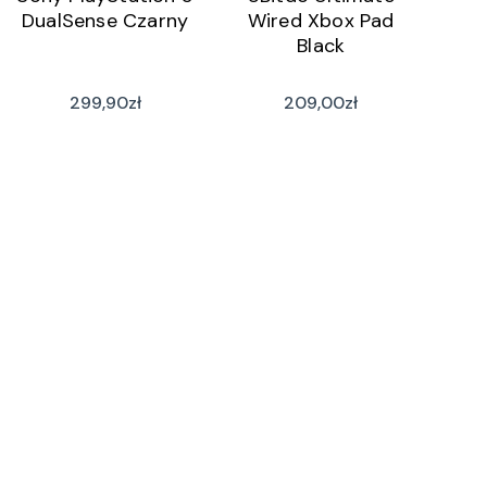
DualSense Czarny
Wired Xbox Pad
Black
299,90
zł
209,00
zł