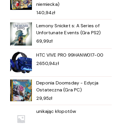
niemiecka)
140,94
zł
Lemony Snicket s: A Series of
Unfortunate Events (Gra PS2)
69,99
zł
HTC VIVE PRO 99HANW017-00
2650,94
zł
Deponia Doomsday - Edycja
Ostateczna (Gra PC)
29,95
zł
unikając kłopotów