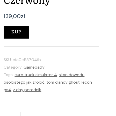
Czerwony
139,00
zł
KUP
SKU:
efa0e58704fb
Category:
Gamepady
Tags:
euro truck simulator 4
,
skan dowodu
osobistego jak zrobić
,
tom clancy ghost recon
ps4
,
z day poradnik