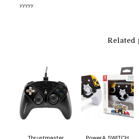
yyyyy
Related 
Thrustmaster
PowerA SWITCH