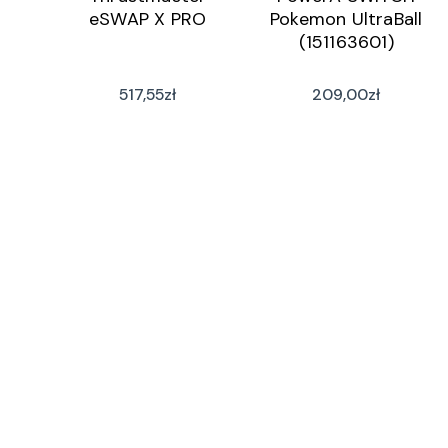
eSWAP X PRO
Pokemon UltraBall
(151163601)
517,55
zł
209,00
zł