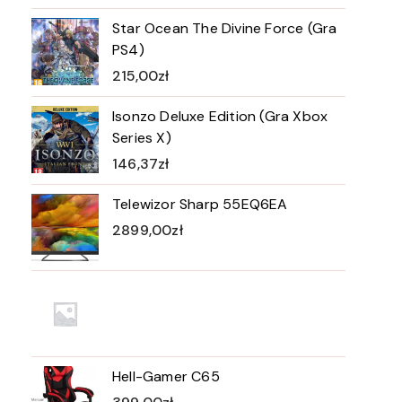
Star Ocean The Divine Force (Gra
PS4)
215,00
zł
Isonzo Deluxe Edition (Gra Xbox
Series X)
146,37
zł
Telewizor Sharp 55EQ6EA
2899,00
zł
Hell-Gamer C65