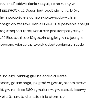
eniu oka.Podświetlenie reagujące na ruchy w
STEELSHOCK v2 Dasan jest podświetlenie, które
żliwia podpięcie słuchawek przewodowych, a
nego do zestawu kabla USB-C. Uzupełnianie energii
 stacji ładującej. Kontroler jest kompatybilny z
ść Bluetooth,do 10 godzin ciągłej gry na jednym
ocniona wibracja,przycisk udostępniania,gniazdo
euro agd, ranking gier na android, karta
dem, gothic saga, jak grać w gwinta, steam evolve,
gold, gry na xbox 360 symulatory, gry casual, losowy
 gta 5, naruto ultimate ninja storm pc