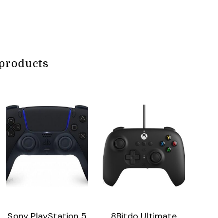
products
Sony PlayStation 5
8Bitdo Ultimate