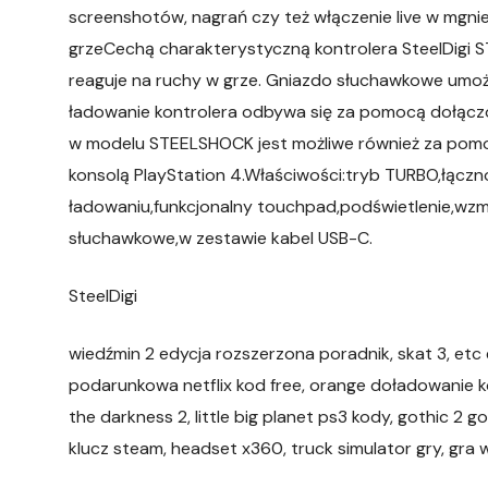
screenshotów, nagrań czy też włączenie live w mgni
grzeCechą charakterystyczną kontrolera SteelDigi 
reaguje na ruchy w grze. Gniazdo słuchawkowe umo
ładowanie kontrolera odbywa się za pomocą dołączo
w modelu STEELSHOCK jest możliwe również za pomocą
konsolą PlayStation 4.Właściwości:tryb TURBO,łączno
ładowaniu,funkcjonalny touchpad,podświetlenie,wzm
słuchawkowe,w zestawie kabel USB-C.
SteelDigi
wiedźmin 2 edycja rozszerzona poradnik, skat 3, etc 
podarunkowa netflix kod free, orange doładowanie ko
the darkness 2, little big planet ps3 kody, gothic 2 
klucz steam, headset x360, truck simulator gry, gra w