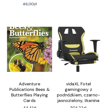
46,00
zł
Adventure
vidaXL Fotel
Publications Bees &
gamingowy z
Butterflies Playing
podnóżkiem, czarno-
Cards
jasnozielony, tkanina
(3143728)
44,41
zł
504,22
zł