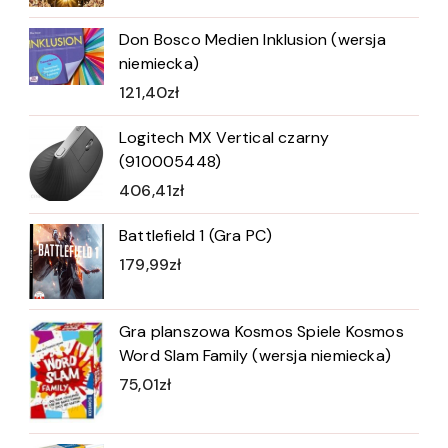
Don Bosco Medien Inklusion (wersja
niemiecka)
121,40
zł
Logitech MX Vertical czarny
(910005448)
406,41
zł
Battlefield 1 (Gra PC)
179,99
zł
Gra planszowa Kosmos Spiele Kosmos
Word Slam Family (wersja niemiecka)
75,01
zł