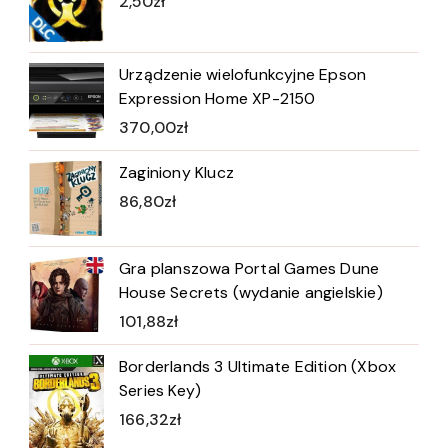
2,50
zł
Urządzenie wielofunkcyjne Epson
Expression Home XP-2150
370,00
zł
Zaginiony Klucz
86,80
zł
Gra planszowa Portal Games Dune
House Secrets (wydanie angielskie)
101,88
zł
Borderlands 3 Ultimate Edition (Xbox
Series Key)
166,32
zł