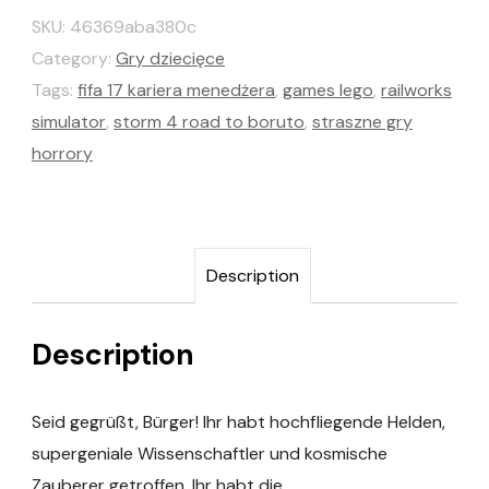
SKU:
46369aba380c
Category:
Gry dziecięce
Tags:
fifa 17 kariera menedżera
,
games lego
,
railworks
simulator
,
storm 4 road to boruto
,
straszne gry
horrory
Description
Description
Seid gegrüßt, Bürger! Ihr habt hochfliegende Helden,
supergeniale Wissenschaftler und kosmische
Zauberer getroffen. Ihr habt die