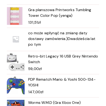
Gra planszowa Printworks Tumbling
Tower Color Pop (yenga)
131,51
zł
co może wpłynąć na zmianę daty
dostawy zamówienia.)Dwadzieścia lat
po tym
Retro-bit Legacy 16 USB Grey Nintendo
Switch
59,00
zł
PDP Rematch Mario & Yoshi 500-134-
YOSHI
147,00
zł
Worms W.M.D (Gra Xbox One)