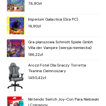
74,90
zł
Imperium Galactica (Gra PC)
19,90
zł
Gra planszowa Schmidt Spiele Gmbh
Villa der Vampire (wersja niemiecka)
186,22
zł
Arozzi Fotel Dla Graczy Torretta
Tkanina Ciemnoszary
1450,42
zł
Nintendo Switch Joy-Con Para Niebieski
i Czerwony