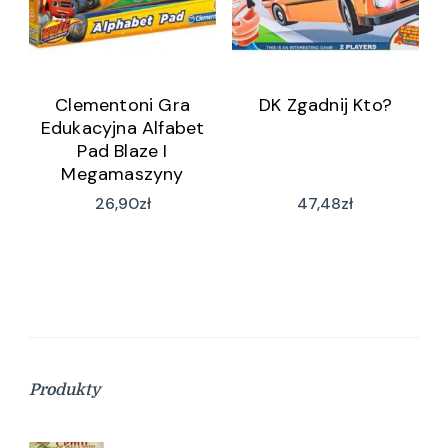
Clementoni Gra
DK Zgadnij Kto?
Edukacyjna Alfabet
Pad Blaze I
Megamaszyny
26,90
zł
47,48
zł
Produkty