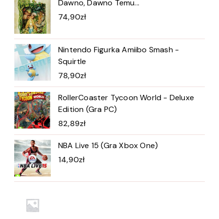
Dawno, Dawno Temu...
74,90
zł
Nintendo Figurka Amiibo Smash -
Squirtle
78,90
zł
RollerCoaster Tycoon World - Deluxe
Edition (Gra PC)
82,89
zł
NBA Live 15 (Gra Xbox One)
14,90
zł