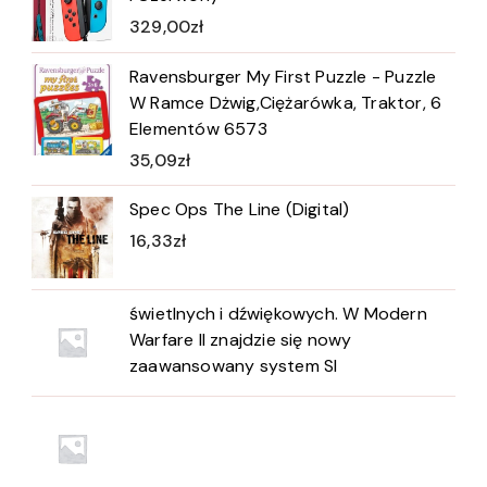
329,00
zł
Ravensburger My First Puzzle - Puzzle
W Ramce Dżwig,Ciężarówka, Traktor, 6
Elementów 6573
35,09
zł
Spec Ops The Line (Digital)
16,33
zł
świetlnych i dźwiękowych. W Modern
Warfare II znajdzie się nowy
zaawansowany system SI