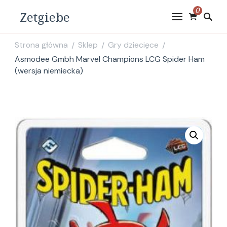
0
Zetgiebe
Strona główna
Sklep
Gry dziecięce
/
/
/
Asmodee Gmbh Marvel Champions LCG Spider Ham
(wersja niemiecka)